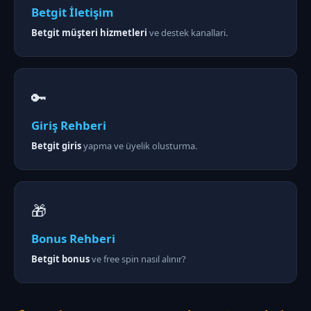
Betgit İletişim
Betgit müşteri hizmetleri
ve destek kanallari.
🔑
Giriş Rehberi
Betgit giris
yapma ve üyelik olusturma.
🎁
Bonus Rehberi
Betgit bonus
ve free spin nasıl alınır?