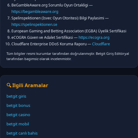
BeGambleAware.org Sorumlu Oyun Ortakligi —
https://begambleaware.org
Spelinspektionen (Isvec Oyun Otoritesi) Bilgi Paylasimi —
https://spelinspektionen.se
European Gaming and Betting Association (EGBA) Üyelik Sertifikasi
eCOGRA Güven ve Adalet Sertifikasi —
https://ecogra.org
Cloudflare Enterprise DDoS Koruma Raporu —
Cloudflare
Tüm bilgiler resmi kurumlar tarafından doğrulanmıştir. Betgit Giriş Editöryal
tarafından bagimsiz olarak incelenmistir.
🔍 Ilgili Aramalar
betgit giris
betgit bonus
betgit casino
betgit mobil
betgit canlı bahis