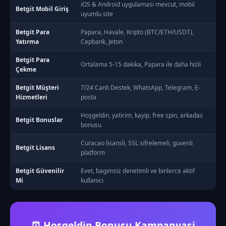
iOS & Android uygulamasi mevcut, mobil
Betgit Mobil Giriş
uyumlu site
Betgit Para
Papara, Havale, Kripto (BTC/ETH/USDT),
Yatırma
Cepbank, Jeton
Betgit Para
Ortalama 5-15 dakika, Papara ile daha hizli
Çekme
Betgit Müşteri
7/24 Canlı Destek, WhatsApp, Telegram, E-
Hizmetleri
posta
Hoşgeldin, yatirim, kayip, free spin, arkadas
Betgit Bonuslar
bonusu
Curacao lisansli, SSL sifrelemeli, guvenli
Betgit Lisans
platform
Betgit Güvenilir
Evet, bagimsiz denetimli ve binlerce aktif
Mi
kullanici
⏰ Hoşgeldin Bonusu Kampanyasi