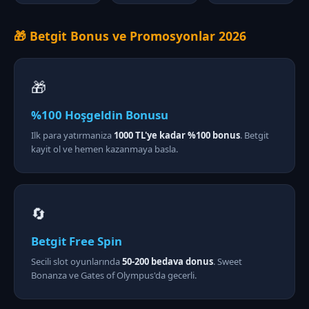
🎁 Betgit Bonus ve Promosyonlar 2026
🎁
%100 Hoşgeldin Bonusu
Ilk para yatırmaniza
1000 TL'ye kadar %100 bonus
. Betgit
kayit ol ve hemen kazanmaya basla.
🔄
Betgit Free Spin
Secili slot oyunlarında
50-200 bedava donus
. Sweet
Bonanza ve Gates of Olympus'da gecerli.