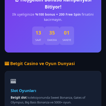
Bitiyor!
Ilk uyeliginize
%100 bonus + 200 Free Spin
firsatini
kacirmayin.
13
35
00
SAAT
DAKIKA
SANIYE
🎰 Betgit Casino ve Oyun Dunyasi
🎰
Slot Oyunları
Betgit slot
koleksiyonunda Sweet Bonanza, Gates of
Olympus, Big Bass Bonanza ve 5000+ oyun.