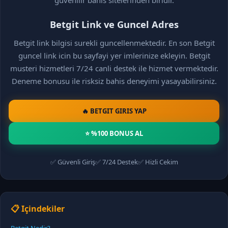
guvenilir bahis sitelerinden biridir.
Betgit Link ve Guncel Adres
Betgit link bilgisi surekli guncellenmektedir. En son Betgit
guncel link icin bu sayfayi yer imlerinize ekleyin. Betgit
musteri hizmetleri 7/24 canli destek ile hizmet vermektedir.
Deneme bonusu ile risksiz bahis deneyimi yasayabilirsiniz.
🔥 BETGIT GIRIS YAP
⭐ %100 BONUS AL
✅ Güvenli Giriş
✅ 7/24 Destek
✅ Hizli Cekim
📋 Içindekiler