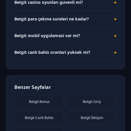
Betgit casino oyunları guvenli mi?
Betgit para çekme sureleri ne kadar?
Betgit mobil uygulamasi var mi?
Betgit canlı bahis oranlari yuksek mi?
Benzer Sayfalar
Betgit Bonus
Betgit Giriş
Betgit Canlı Bahis
Betgit İletişim