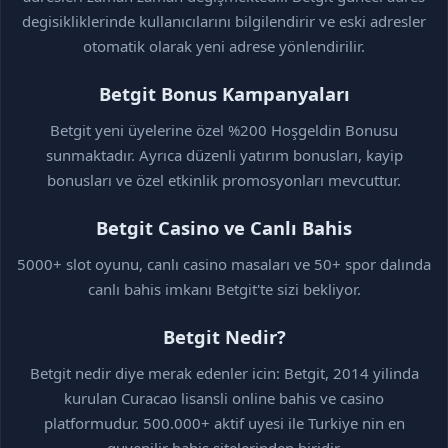
degisikliklerinde kullanıcılarını bilgilendirir ve eski adresler
otomatik olarak yeni adrese yönlendirilir.
Betgit Bonus Kampanyaları
Betgit yeni üyelerine özel %200 Hoşgeldin Bonusu
sunmaktadır. Ayrıca düzenli yatırım bonusları, kayip
bonusları ve özel etkinlik promosyonları mevcuttur.
Betgit Casino ve Canlı Bahis
5000+ slot oyunu, canlı casino masaları ve 50+ spor dalında
canlı bahis imkanı Betgit'te sizi bekliyor.
Betgit Nedir?
Betgit nedir diye merak edenler icin: Betgit, 2014 yilinda
kurulan Curacao lisansli online bahis ve casino
platformudur. 500.000+ aktif uyesi ile Turkiye nin en