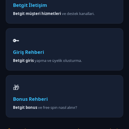
Betgit İletişim
Betgit müşteri hizmetleri
ve destek kanallari.
🔑
Giriş Rehberi
Betgit giris
yapma ve üyelik olusturma.
🎁
Bonus Rehberi
Betgit bonus
ve free spin nasıl alınır?