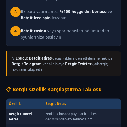
Ilk para yatırmaniza
%100 hoşgeldin bonusu
ve
3
Betgit free spin
kazanin.
Betgit casino
veya spor bahisleri bölümünden
4
oyunlarıniza baslayin.
💡
Ipucu:
Betgit adres
değişikliklerinden etkilenmemek icin
Betgit Telegram
kanalini veya
Betgit Twitter
(@betgit)
hesabıni takip edin.
📋 Betgit Özellik Karşılaştırma Tablosu
Özellik
Betgit Detay
Betgit Guncel
Yeni link burada yayinlanir, adres
Adres
degisiminden etkilenmezsiniz