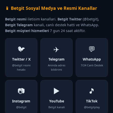
📱 Betgit Sosyal Medya ve Resmi Kanallar
Betgit resmi
iletisim kanallari.
Betgit Twitter
(@betgit),
Betgit Telegram
kanali, canlı destek hatti ve WhatsApp.
Betgit müşteri hizmetleri
7 gun 24 saat aktiftir.
🐦
✈️
💬
Twitter / X
Telegram
WhatsApp
@betgit resmi
Aninda adres
7/24 Canlı Destek
hesabı
bildirimi
📷
▶️
🎵
Instagram
YouTube
TikTok
@betgit
Betgit kanali
@betgitplay