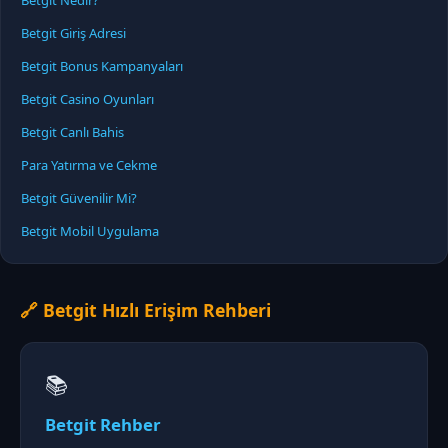
Betgit Nedir?
Betgit Giriş Adresi
Betgit Bonus Kampanyaları
Betgit Casino Oyunları
Betgit Canlı Bahis
Para Yatırma ve Cekme
Betgit Güvenilir Mi?
Betgit Mobil Uygulama
🔗 Betgit Hızlı Erişim Rehberi
📚
Betgit Rehber