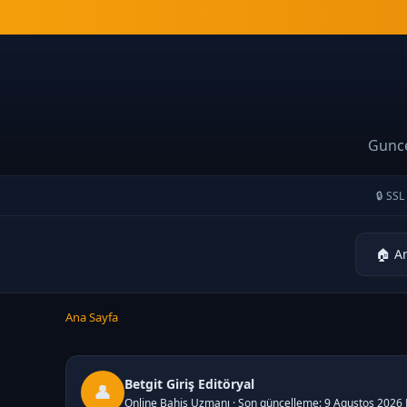
Gunce
🔒 SSL
🏠 A
Ana Sayfa
Betgit Giriş Editöryal
👤
Online Bahis Uzmanı · Son güncelleme: 9 Agustos 2026 