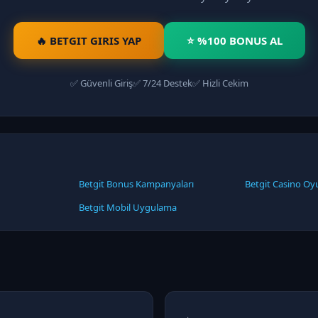
🔥 BETGIT GIRIS YAP
⭐ %100 BONUS AL
✅ Güvenli Giriş
✅ 7/24 Destek
✅ Hizli Cekim
Betgit Bonus Kampanyaları
Betgit Casino Oyu
Betgit Mobil Uygulama