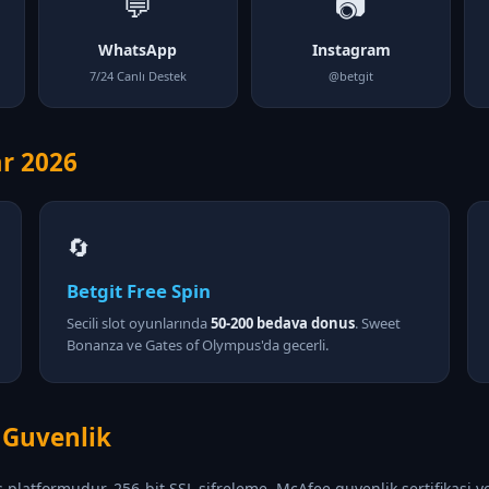
💬
📷
WhatsApp
Instagram
7/24 Canlı Destek
@betgit
r 2026
🔄
Betgit Free Spin
Secili slot oyunlarında
50-200 bedava donus
. Sweet
Bonanza ve Gates of Olympus'da gecerli.
e Guvenlik
s platformudur. 256-bit SSL sifreleme, McAfee guvenlik sertifikasi 