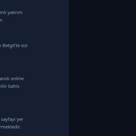
nli yatırım
r.
Betgit'te sizi
ansli online
ilir bahis
 sayfayi yer
ermektedir.