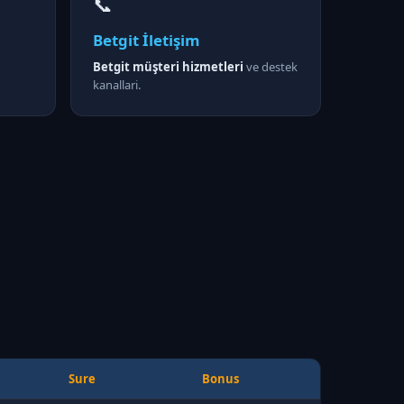
📞
Betgit İletişim
Betgit müşteri hizmetleri
ve destek
kanallari.
Sure
Bonus