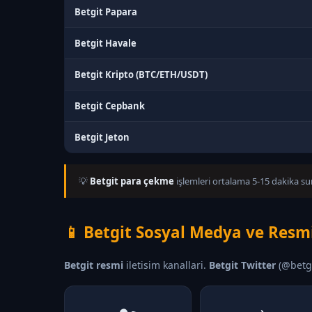
Betgit Papara
Betgit Havale
Betgit Kripto (BTC/ETH/USDT)
Betgit Cepbank
Betgit Jeton
💡
Betgit para çekme
işlemleri ortalama 5-15 dakika su
📱 Betgit Sosyal Medya ve Resm
Betgit resmi
iletisim kanallari.
Betgit Twitter
(@betgi