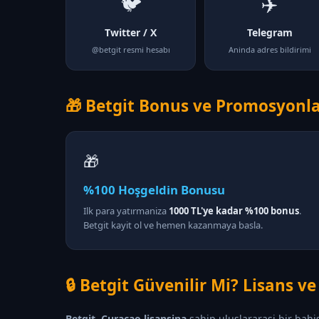
🐦
✈️
Twitter / X
Telegram
@betgit resmi hesabı
Aninda adres bildirimi
🎁 Betgit Bonus ve Promosyonla
🎁
%100 Hoşgeldin Bonusu
Ilk para yatırmaniza
1000 TL'ye kadar %100 bonus
.
Betgit kayit ol ve hemen kazanmaya basla.
🔒 Betgit Güvenilir Mi? Lisans v
Betgit, Curacao lisansina
sahip uluslararasi bir bahi