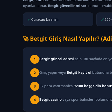
oyunlar sunar.
Betgit güvenilir mi
sorusunun cevabi: 
✅
✅
Curacao Lisansli
256-
🚀 Betgit Giriş Nasıl Yapılır? (
Betgit güncel adresi
acin. Bu sayfada en y
1
Giriş yapın veya
Betgit kayit ol
butonuna ba
2
Ilk para yatırmaniza
%100 hoşgeldin bonu
3
Betgit casino
veya spor bahisleri bölümünd
4