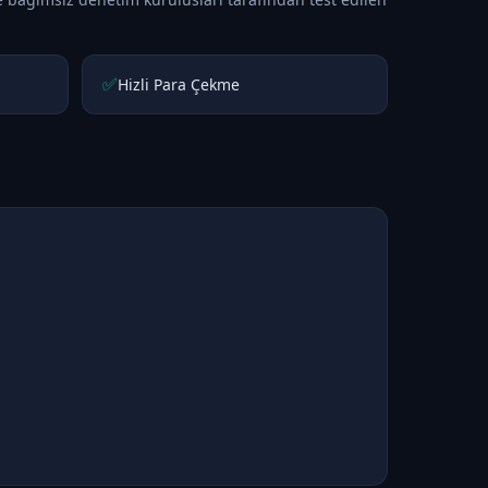
✅
Hizli Para Çekme