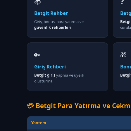
📚
❓
Betgit Rehber
Betg
Giriş, bonus, para yatırma ve
Betgi
guvenlik rehberleri
.
sorula
🔑
🎁
Giriş Rehberi
Bon
Betgit giris
yapma ve üyelik
Betgi
olusturma.
💳 Betgit Para Yatırma ve Cekm
Yontem