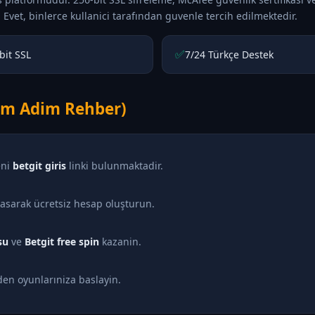
Evet, binlerce kullanici tarafından guvenle tercih edilmektedir.
✅
bit SSL
7/24 Türkçe Destek
Adim Adim Rehber)
eni
betgit giris
linki bulunmaktadir.
sarak ücretsiz hesap oluşturun.
su
ve
Betgit free spin
kazanin.
en oyunlarıniza baslayin.