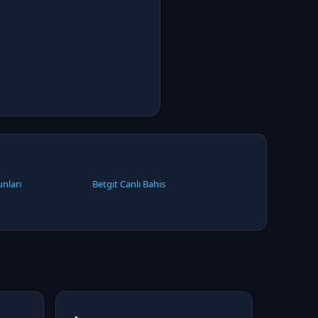
nları
Betgit Canlı Bahis