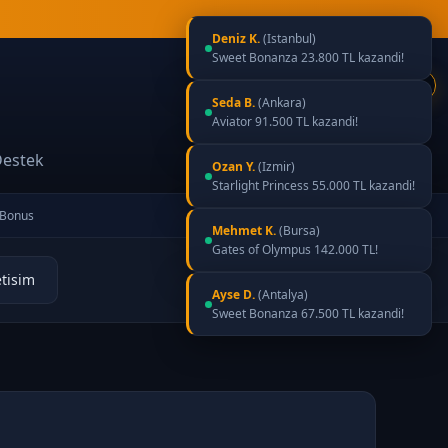
1365
kisi online
Destek
 Bonus
etisim