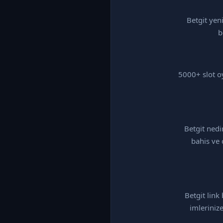
Betgit yen
b
5000+ slot oy
Betgit nedi
bahis ve 
Betgit link
imlerinize