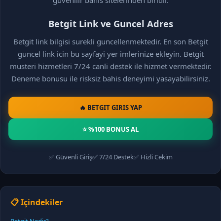
guvenilir bahis sitelerinden biridir.
Betgit Link ve Guncel Adres
Betgit link bilgisi surekli guncellenmektedir. En son Betgit
guncel link icin bu sayfayi yer imlerinize ekleyin. Betgit
musteri hizmetleri 7/24 canli destek ile hizmet vermektedir.
Deneme bonusu ile risksiz bahis deneyimi yasayabilirsiniz.
🔥 BETGIT GIRIS YAP
⭐ %100 BONUS AL
✅ Güvenli Giriş
✅ 7/24 Destek
✅ Hizli Cekim
📋 Içindekiler