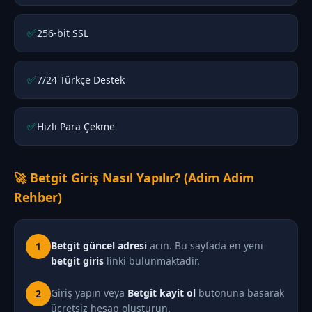
✅
256-bit SSL
✅
7/24 Türkçe Destek
✅
Hizli Para Çekme
🚀 Betgit Giriş Nasıl Yapılır? (Adim Adim
Rehber)
Betgit güncel adresi
acin. Bu sayfada en yeni
1
betgit giris
linki bulunmaktadir.
Giriş yapın veya
Betgit kayit ol
butonuna basarak
2
ücretsiz hesap oluşturun.