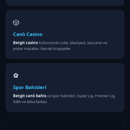
🎲
Canlı Casino
Betgit casino
bölümünde rulet, blackjack, baccarat ve
poker masaları. Gercek krupiyeler.
⚽
Spor Bahisleri
Betgit canlı bahis
ve spor bahisleri. Süper Lig, Premier Lig,
NBA ve daha fazlasi.