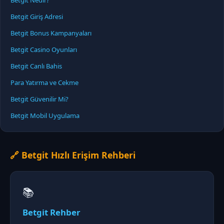
Betgit Nedir?
Betgit Giriş Adresi
Betgit Bonus Kampanyaları
Betgit Casino Oyunları
Betgit Canlı Bahis
Para Yatırma ve Cekme
Betgit Güvenilir Mi?
Betgit Mobil Uygulama
🔗 Betgit Hızlı Erişim Rehberi
📚
Betgit Rehber