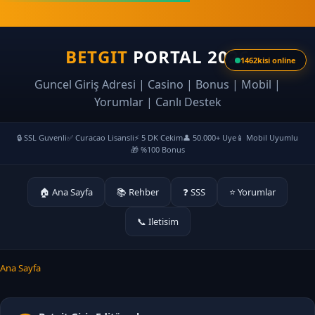
BETGIT
PORTAL 2026
1462
kisi online
Guncel Giriş Adresi | Casino | Bonus | Mobil |
Yorumlar | Canlı Destek
🔒 SSL Guvenli
✅ Curacao Lisansli
⚡ 5 DK Cekim
👤 50.000+ Uye
📱 Mobil Uyumlu
🎁 %100 Bonus
🏠 Ana Sayfa
📚 Rehber
❓ SSS
⭐ Yorumlar
📞 Iletisim
Ana Sayfa