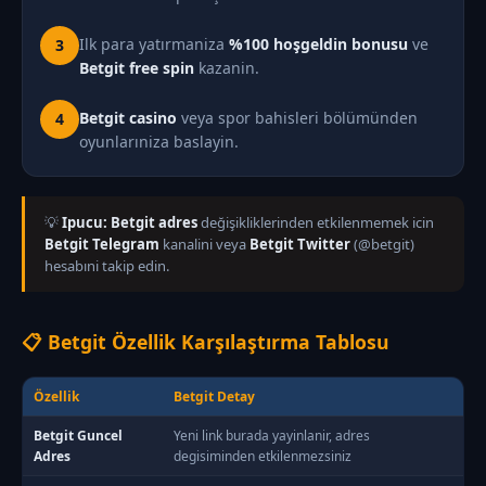
Ilk para yatırmaniza
%100 hoşgeldin bonusu
ve
3
Betgit free spin
kazanin.
Betgit casino
veya spor bahisleri bölümünden
4
oyunlarıniza baslayin.
💡
Ipucu:
Betgit adres
değişikliklerinden etkilenmemek icin
Betgit Telegram
kanalini veya
Betgit Twitter
(@betgit)
hesabıni takip edin.
📋 Betgit Özellik Karşılaştırma Tablosu
Özellik
Betgit Detay
Betgit Guncel
Yeni link burada yayinlanir, adres
Adres
degisiminden etkilenmezsiniz