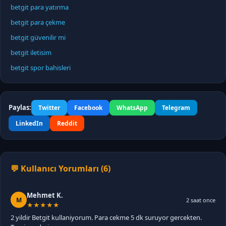
betgit para yatırma
betgit para çekme
betgit güvenilir mi
betgit iletisim
betgit spor bahisleri
Paylas:
Twitter
Facebook
WhatsApp
Telegram
LinkedIn
Reddit
💬 Kullanıcı Yorumları (6)
Mehmet K.
M
2 saat once
★★★★★
2 yildir Betgit kullaniyorum. Para cekme 5 dk suruyor gercekten.