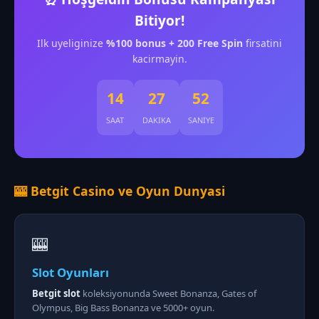
Bitiyor!
Ilk uyeliginize
%100 bonus + 200 Free Spin
firsatini
kacirmayin.
14
27
52
SAAT
DAKIKA
SANIYE
🎰 Betgit Casino ve Oyun Dunyasi
🎰
Slot Oyunları
Betgit slot
koleksiyonunda Sweet Bonanza, Gates of
Olympus, Big Bass Bonanza ve 5000+ oyun.