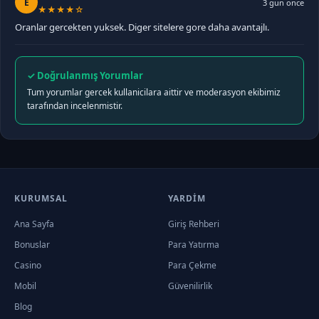
E
3 gun once
★★★★☆
Oranlar gercekten yuksek. Diger sitelere gore daha avantajlı.
✓ Doğrulanmış Yorumlar
Tum yorumlar gercek kullanicilara aittir ve moderasyon ekibimiz
tarafından incelenmistir.
KURUMSAL
YARDIM
Ana Sayfa
Giriş Rehberi
Bonuslar
Para Yatırma
Casino
Para Çekme
Mobil
Güvenilirlik
Blog