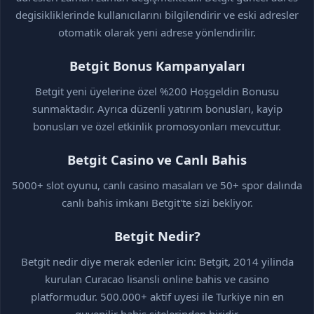
degisikliklerinde kullanıcılarını bilgilendirir ve eski adresler
otomatik olarak yeni adrese yönlendirilir.
Betgit Bonus Kampanyaları
Betgit yeni üyelerine özel %200 Hoşgeldin Bonusu
sunmaktadır. Ayrıca düzenli yatırım bonusları, kayip
bonusları ve özel etkinlik promosyonları mevcuttur.
Betgit Casino ve Canlı Bahis
5000+ slot oyunu, canlı casino masaları ve 50+ spor dalında
canlı bahis imkanı Betgit'te sizi bekliyor.
Betgit Nedir?
Betgit nedir diye merak edenler icin: Betgit, 2014 yilinda
kurulan Curacao lisansli online bahis ve casino
platformudur. 500.000+ aktif uyesi ile Turkiye nin en