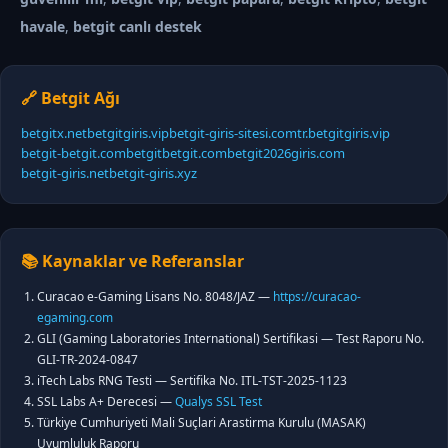
havale
,
betgit canlı destek
🔗 Betgit Ağı
betgitx.net
betgitgiris.vip
betgit-giris-sitesi.com
tr.betgitgiris.vip
betgit-betgit.com
betgitbetgit.com
betgit2026giris.com
betgit-giris.net
betgit-giris.xyz
📚 Kaynaklar ve Referanslar
Curacao e-Gaming Lisans No. 8048/JAZ —
https://curacao-
egaming.com
GLI (Gaming Laboratories International) Sertifikasi — Test Raporu No.
GLI-TR-2024-0847
iTech Labs RNG Testi — Sertifika No. ITL-TST-2025-1123
SSL Labs A+ Derecesi —
Qualys SSL Test
Türkiye Cumhuriyeti Mali Suçlari Arastirma Kurulu (MASAK)
Uyumluluk Raporu