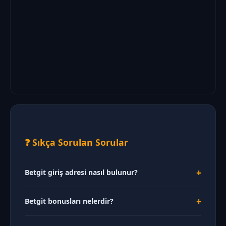
❓ Sıkça Sorulan Sorular
Betgit giriş adresi nasıl bulunur?
Betgit bonusları nelerdir?