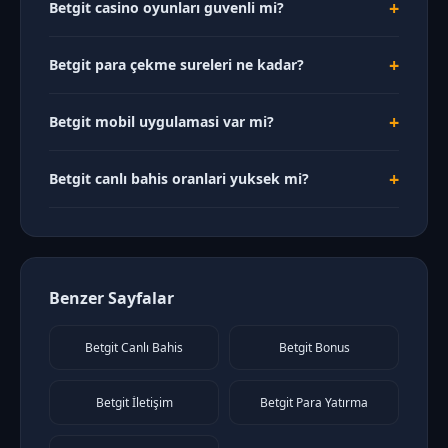
Betgit casino oyunları guvenli mi?
Betgit para çekme sureleri ne kadar?
Betgit mobil uygulamasi var mi?
Betgit canlı bahis oranlari yuksek mi?
Benzer Sayfalar
Betgit Canlı Bahis
Betgit Bonus
Betgit İletişim
Betgit Para Yatırma