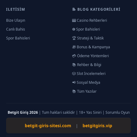
ILETISIM
📝 BLOG KATEGORILERI
Bize Ulaşın
🎰 Casino Rehberleri
Canlı Bahis
⚽ Spor Bahisleri
Spor Bahisleri
🏆 Strateji & Taktik
🎁 Bonus & Kampanya
💳 Ödeme Yöntemleri
📚 Rehber & Bilgi
🎲 Slot İncelemeleri
📢 Sosyal Medya
📚 Tüm Yazılar
Betgit Giriş 2026
| Tum haklari saklidir | 18+ Yas Siniri | Sorumlu Oyun
betgit-giris-sitesi.com
betgitgiris.vip
|