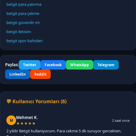
betgit para yatırma
betgit para çekme
betgit güvenilir mi
betgit iletisim
betgit spor bahisleri
Paylas:
Twitter
Facebook
WhatsApp
Telegram
LinkedIn
Reddit
💬 Kullanıcı Yorumları (6)
Mehmet K.
M
2 saat once
★★★★★
2 yildir Betgit kullaniyorum. Para cekme 5 dk suruyor gercekten.