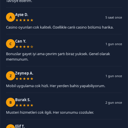
Tavsiye ederim.
Ayse D.
A
5 saat once
★★★★★
Casino oyunları cok kaliteli. Özellikle canlı casino bölümü harika.
Can Y.
C
1 gun once
★★★★☆
Bonuslar gayet iyi ama çevrim şartı biraz yuksek. Genel olarak
memnunum.
Zeynep A.
Z
1 gun once
★★★★★
Mobil uygulama cok hizli. Her yerden bahis yapabiliyorum.
Burak S.
B
2 gun once
★★★★★
Musteri hizmetleri cok ilgili. Her sorunumu cozduler.
Elif T.