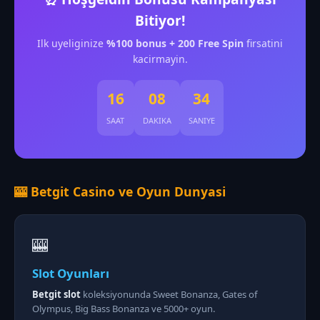
Bitiyor!
Ilk uyeliginize
%100 bonus + 200 Free Spin
firsatini
kacirmayin.
16
08
33
SAAT
DAKIKA
SANIYE
🎰 Betgit Casino ve Oyun Dunyasi
🎰
Slot Oyunları
Betgit slot
koleksiyonunda Sweet Bonanza, Gates of
Olympus, Big Bass Bonanza ve 5000+ oyun.