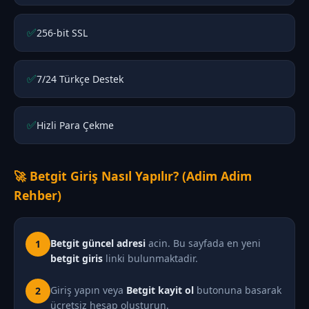
✅
256-bit SSL
✅
7/24 Türkçe Destek
✅
Hizli Para Çekme
🚀 Betgit Giriş Nasıl Yapılır? (Adim Adim
Rehber)
Betgit güncel adresi
acin. Bu sayfada en yeni
1
betgit giris
linki bulunmaktadir.
Giriş yapın veya
Betgit kayit ol
butonuna basarak
2
ücretsiz hesap oluşturun.