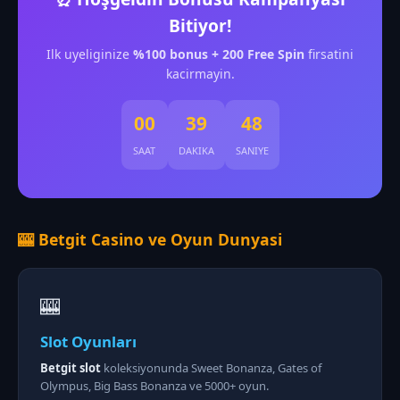
Bitiyor!
Ilk uyeliginize
%100 bonus + 200 Free Spin
firsatini
kacirmayin.
00
39
47
SAAT
DAKIKA
SANIYE
🎰 Betgit Casino ve Oyun Dunyasi
🎰
Slot Oyunları
Betgit slot
koleksiyonunda Sweet Bonanza, Gates of
Olympus, Big Bass Bonanza ve 5000+ oyun.