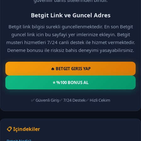
guvenilir bahis sitelerinden biridir.
Betgit Link ve Guncel Adres
Betgit link bilgisi surekli guncellenmektedir. En son Betgit
guncel link icin bu sayfayi yer imlerinize ekleyin. Betgit
musteri hizmetleri 7/24 canli destek ile hizmet vermektedir.
Deneme bonusu ile risksiz bahis deneyimi yasayabilirsiniz.
🔥 BETGIT GIRIS YAP
⭐ %100 BONUS AL
✅ Güvenli Giriş
✅ 7/24 Destek
✅ Hizli Cekim
📋 Içindekiler