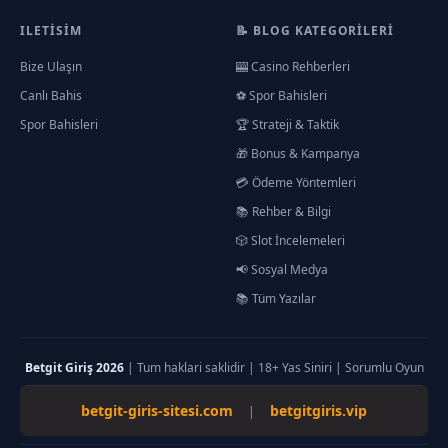
ILETISIM
📝 BLOG KATEGORILERI
Bize Ulaşın
🎰 Casino Rehberleri
Canlı Bahis
⚽ Spor Bahisleri
Spor Bahisleri
🏆 Strateji & Taktik
🎁 Bonus & Kampanya
💳 Ödeme Yöntemleri
📚 Rehber & Bilgi
🎲 Slot İncelemeleri
📢 Sosyal Medya
📚 Tüm Yazılar
Betgit Giriş 2026
| Tum haklari saklidir | 18+ Yas Siniri | Sorumlu Oyun
betgit-giris-sitesi.com
betgitgiris.vip
|