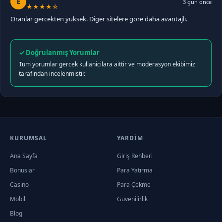
E
3 gun once
★★★★☆
Oranlar gercekten yuksek. Diger sitelere gore daha avantajlı.
✓ Doğrulanmış Yorumlar
Tum yorumlar gercek kullanicilara aittir ve moderasyon ekibimiz
tarafından incelenmistir.
KURUMSAL
YARDIM
Ana Sayfa
Giriş Rehberi
Bonuslar
Para Yatırma
Casino
Para Çekme
Mobil
Güvenilirlik
Blog