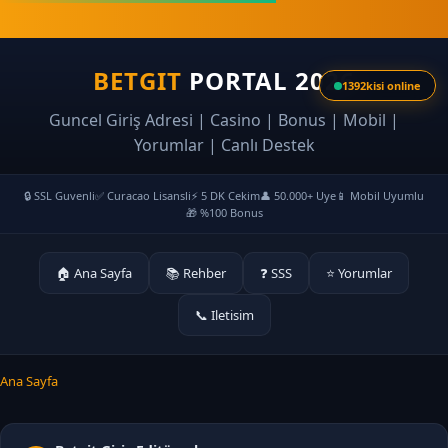
BETGIT
PORTAL 2026
1392
kisi online
Guncel Giriş Adresi | Casino | Bonus | Mobil |
Yorumlar | Canlı Destek
🔒 SSL Guvenli
✅ Curacao Lisansli
⚡ 5 DK Cekim
👤 50.000+ Uye
📱 Mobil Uyumlu
🎁 %100 Bonus
🏠 Ana Sayfa
📚 Rehber
❓ SSS
⭐ Yorumlar
📞 Iletisim
Ana Sayfa