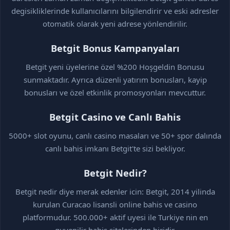
degisikliklerinde kullanıcılarını bilgilendirir ve eski adresler
otomatik olarak yeni adrese yönlendirilir.
Betgit Bonus Kampanyaları
Betgit yeni üyelerine özel %200 Hoşgeldin Bonusu
sunmaktadır. Ayrıca düzenli yatırım bonusları, kayip
bonusları ve özel etkinlik promosyonları mevcuttur.
Betgit Casino ve Canlı Bahis
5000+ slot oyunu, canlı casino masaları ve 50+ spor dalında
canlı bahis imkanı Betgit'te sizi bekliyor.
Betgit Nedir?
Betgit nedir diye merak edenler icin: Betgit, 2014 yilinda
kurulan Curacao lisansli online bahis ve casino
platformudur. 500.000+ aktif uyesi ile Turkiye nin en