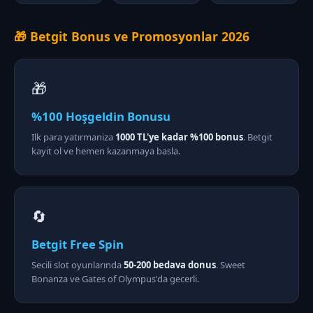
🎁 Betgit Bonus ve Promosyonlar 2026
🎁
%100 Hoşgeldin Bonusu
Ilk para yatırmaniza
1000 TL'ye kadar %100 bonus
. Betgit
kayit ol ve hemen kazanmaya basla.
🔄
Betgit Free Spin
Secili slot oyunlarında
50-200 bedava donus
. Sweet
Bonanza ve Gates of Olympus'da gecerli.