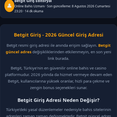
Betgit Giriş Editöryal
👤
Online Bahis Uzmanı · Son güncelleme: 8 Agustos 2026 Cumartesi
23:20 ·
14
dk okuma
Betgit Giriş - 2026 Güncel Giriş Adresi
Betgit resmi giriş adresi ile anında erişim sağlayın.
Betgit
güncel adres
değişikliklerinden etkilenmeyin, en son yeni
link burada.
Betgit, Türkiye'nin en güvenilir online bahis ve casino
platformudur. 2026 yılında da hizmet vermeye devam eden
Betgit, kullanıcılarına yüksek oranlar, hizli para çekme ve
zengin bonus seçenekleri sunar.
Betgit Giriş Adresi Neden Değişir?
Türkiye'deki yasal düzenlemeler nedeniyle bahis sitelerinin
adresleri zaman zaman değişmektedir. Betgit güncel adres