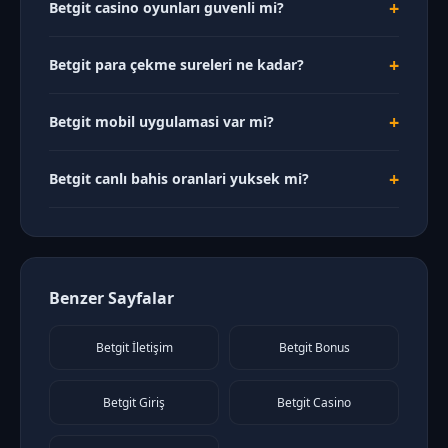
Betgit casino oyunları guvenli mi?
Betgit para çekme sureleri ne kadar?
Betgit mobil uygulamasi var mi?
Betgit canlı bahis oranlari yuksek mi?
Benzer Sayfalar
Betgit İletişim
Betgit Bonus
Betgit Giriş
Betgit Casino