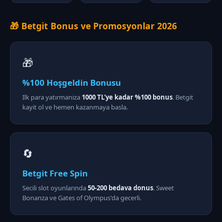
🎁 Betgit Bonus ve Promosyonlar 2026
🎁
%100 Hoşgeldin Bonusu
Ilk para yatırmaniza
1000 TL'ye kadar %100 bonus
. Betgit
kayit ol ve hemen kazanmaya basla.
🔄
Betgit Free Spin
Secili slot oyunlarında
50-200 bedava donus
. Sweet
Bonanza ve Gates of Olympus'da gecerli.