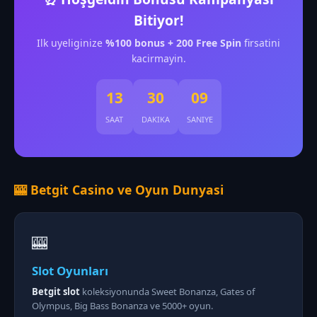
Bitiyor!
Ilk uyeliginize
%100 bonus + 200 Free Spin
firsatini
kacirmayin.
13
30
08
SAAT
DAKIKA
SANIYE
🎰 Betgit Casino ve Oyun Dunyasi
🎰
Slot Oyunları
Betgit slot
koleksiyonunda Sweet Bonanza, Gates of
Olympus, Big Bass Bonanza ve 5000+ oyun.