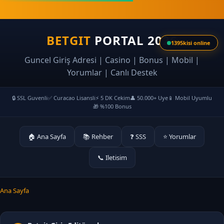
BETGIT
PORTAL 2026
1395
kisi online
Guncel Giriş Adresi | Casino | Bonus | Mobil |
Yorumlar | Canlı Destek
🔒 SSL Guvenli
✅ Curacao Lisansli
⚡ 5 DK Cekim
👤 50.000+ Uye
📱 Mobil Uyumlu
🎁 %100 Bonus
🏠 Ana Sayfa
📚 Rehber
❓ SSS
⭐ Yorumlar
📞 Iletisim
Ana Sayfa