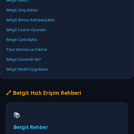
Betgit Nedir?
Betgit Giriş Adresi
Betgit Bonus Kampanyaları
Betgit Casino Oyunları
Betgit Canlı Bahis
Para Yatırma ve Cekme
Betgit Güvenilir Mi?
Betgit Mobil Uygulama
🔗 Betgit Hızlı Erişim Rehberi
📚
Betgit Rehber