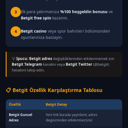
Ilk para yatırmaniza
%100 hoşgeldin bonusu
ve
3
Betgit free spin
kazanin.
Betgit casino
veya spor bahisleri bölümünden
4
oyunlarıniza baslayin.
💡
Ipucu:
Betgit adres
değişikliklerinden etkilenmemek icin
Betgit Telegram
kanalini veya
Betgit Twitter
(@betgit)
hesabıni takip edin.
📋 Betgit Özellik Karşılaştırma Tablosu
Özellik
Betgit Detay
Betgit Guncel
Yeni link burada yayinlanir, adres
Adres
degisiminden etkilenmezsiniz