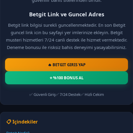
guvenilir bahis sitelerinden biridir.
Betgit Link ve Guncel Adres
Betgit link bilgisi surekli guncellenmektedir. En son Betgit
guncel link icin bu sayfayi yer imlerinize ekleyin. Betgit
musteri hizmetleri 7/24 canli destek ile hizmet vermektedir.
Deneme bonusu ile risksiz bahis deneyimi yasayabilirsiniz.
🔥 BETGIT GIRIS YAP
⭐ %100 BONUS AL
✅ Güvenli Giriş
✅ 7/24 Destek
✅ Hizli Cekim
📋 Içindekiler