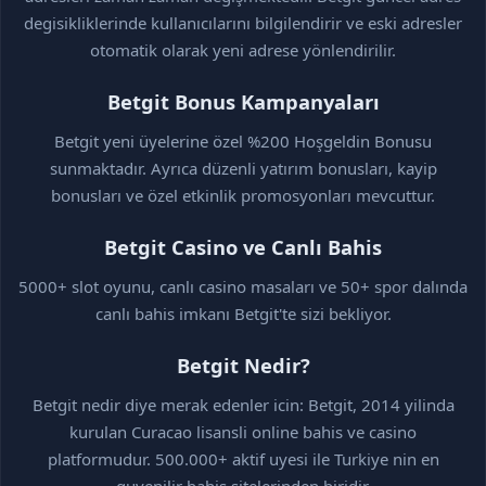
degisikliklerinde kullanıcılarını bilgilendirir ve eski adresler
otomatik olarak yeni adrese yönlendirilir.
Betgit Bonus Kampanyaları
Betgit yeni üyelerine özel %200 Hoşgeldin Bonusu
sunmaktadır. Ayrıca düzenli yatırım bonusları, kayip
bonusları ve özel etkinlik promosyonları mevcuttur.
Betgit Casino ve Canlı Bahis
5000+ slot oyunu, canlı casino masaları ve 50+ spor dalında
canlı bahis imkanı Betgit'te sizi bekliyor.
Betgit Nedir?
Betgit nedir diye merak edenler icin: Betgit, 2014 yilinda
kurulan Curacao lisansli online bahis ve casino
platformudur. 500.000+ aktif uyesi ile Turkiye nin en