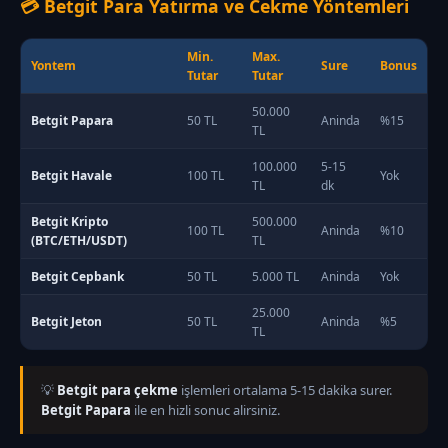
💳 Betgit Para Yatırma ve Cekme Yöntemleri
Min.
Max.
Yontem
Sure
Bonus
Tutar
Tutar
50.000
Betgit Papara
50 TL
Aninda
%15
TL
100.000
5-15
Betgit Havale
100 TL
Yok
TL
dk
Betgit Kripto
500.000
100 TL
Aninda
%10
(BTC/ETH/USDT)
TL
Betgit Cepbank
50 TL
5.000 TL
Aninda
Yok
25.000
Betgit Jeton
50 TL
Aninda
%5
TL
💡
Betgit para çekme
işlemleri ortalama 5-15 dakika surer.
Betgit Papara
ile en hizli sonuc alirsiniz.