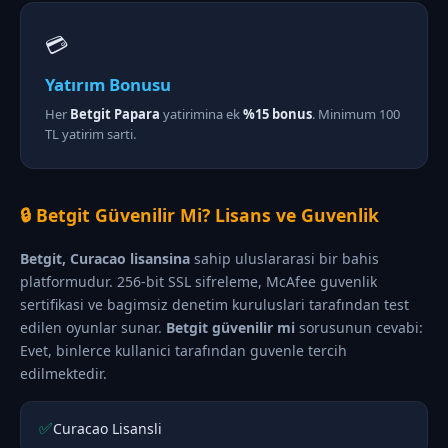
💳
Yatırım Bonusu
Her
Betgit Papara
yatirimina ek
%15 bonus
. Minimum 100
TL yatirim sarti.
🔒 Betgit Güvenilir Mi? Lisans ve Guvenlik
Betgit, Curacao lisansina
sahip uluslararasi bir bahis
platformudur. 256-bit SSL sifreleme, McAfee guvenlik
sertifikasi ve bagimsiz denetim kuruluslari tarafından test
edilen oyunlar sunar.
Betgit güvenilir mi
sorusunun cevabi:
Evet, binlerce kullanici tarafından guvenle tercih
edilmektedir.
✅
Curacao Lisansli