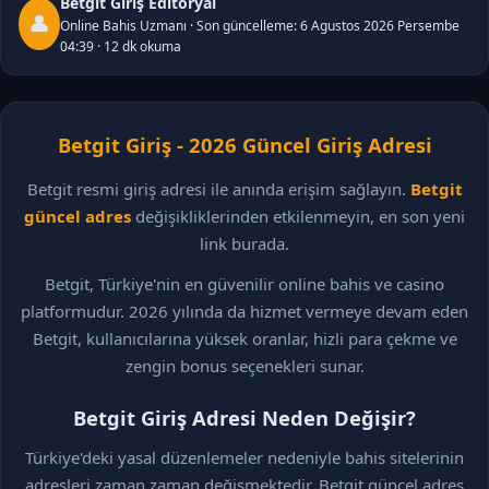
Betgit Giriş Editöryal
👤
Online Bahis Uzmanı · Son güncelleme: 6 Agustos 2026 Persembe
04:39 ·
12
dk okuma
Betgit Giriş - 2026 Güncel Giriş Adresi
Betgit resmi giriş adresi ile anında erişim sağlayın.
Betgit
güncel adres
değişikliklerinden etkilenmeyin, en son yeni
link burada.
Betgit, Türkiye'nin en güvenilir online bahis ve casino
platformudur. 2026 yılında da hizmet vermeye devam eden
Betgit, kullanıcılarına yüksek oranlar, hizli para çekme ve
zengin bonus seçenekleri sunar.
Betgit Giriş Adresi Neden Değişir?
Türkiye'deki yasal düzenlemeler nedeniyle bahis sitelerinin
adresleri zaman zaman değişmektedir. Betgit güncel adres