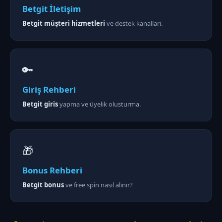
Betgit İletişim
Betgit müşteri hizmetleri
ve destek kanallari.
🔑
Giriş Rehberi
Betgit giris
yapma ve üyelik olusturma.
🎁
Bonus Rehberi
Betgit bonus
ve free spin nasıl alınır?