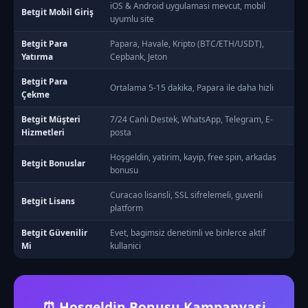
iOS & Android uygulamasi mevcut, mobil
Betgit Mobil Giriş
uyumlu site
Betgit Para
Papara, Havale, Kripto (BTC/ETH/USDT),
Yatırma
Cepbank, Jeton
Betgit Para
Ortalama 5-15 dakika, Papara ile daha hizli
Çekme
Betgit Müşteri
7/24 Canlı Destek, WhatsApp, Telegram, E-
Hizmetleri
posta
Hoşgeldin, yatirim, kayip, free spin, arkadas
Betgit Bonuslar
bonusu
Curacao lisansli, SSL sifrelemeli, guvenli
Betgit Lisans
platform
Betgit Güvenilir
Evet, bagimsiz denetimli ve binlerce aktif
Mi
kullanici
⏰ Hoşgeldin Bonusu Kampanyasi