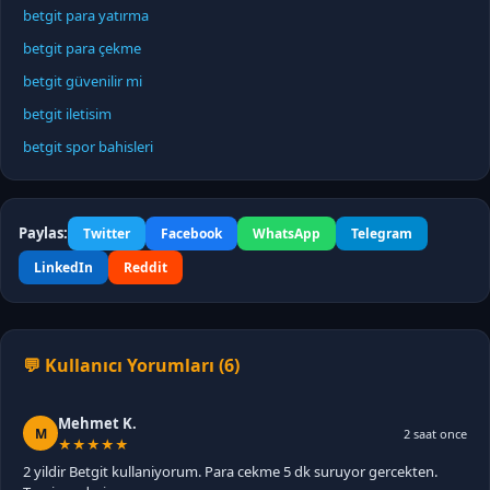
betgit para yatırma
betgit para çekme
betgit güvenilir mi
betgit iletisim
betgit spor bahisleri
Paylas:
Twitter
Facebook
WhatsApp
Telegram
LinkedIn
Reddit
💬 Kullanıcı Yorumları (6)
Mehmet K.
M
2 saat once
★★★★★
2 yildir Betgit kullaniyorum. Para cekme 5 dk suruyor gercekten.