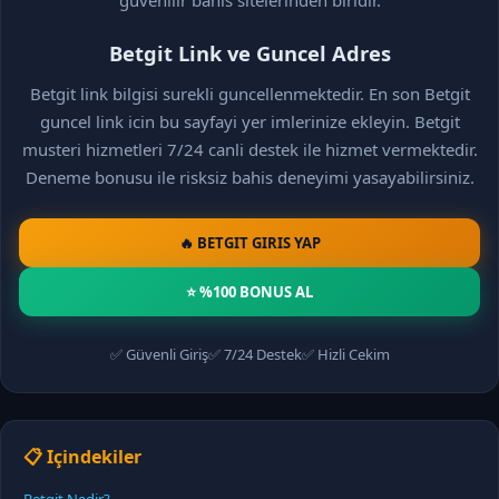
guvenilir bahis sitelerinden biridir.
Betgit Link ve Guncel Adres
Betgit link bilgisi surekli guncellenmektedir. En son Betgit
guncel link icin bu sayfayi yer imlerinize ekleyin. Betgit
musteri hizmetleri 7/24 canli destek ile hizmet vermektedir.
Deneme bonusu ile risksiz bahis deneyimi yasayabilirsiniz.
🔥 BETGIT GIRIS YAP
⭐ %100 BONUS AL
✅ Güvenli Giriş
✅ 7/24 Destek
✅ Hizli Cekim
📋 Içindekiler