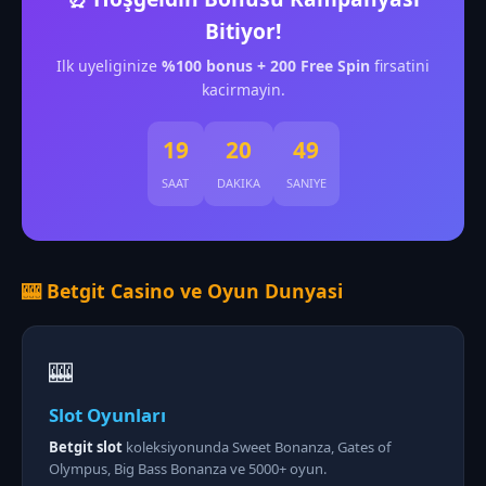
Bitiyor!
Ilk uyeliginize
%100 bonus + 200 Free Spin
firsatini
kacirmayin.
19
20
48
SAAT
DAKIKA
SANIYE
🎰 Betgit Casino ve Oyun Dunyasi
🎰
Slot Oyunları
Betgit slot
koleksiyonunda Sweet Bonanza, Gates of
Olympus, Big Bass Bonanza ve 5000+ oyun.