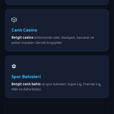
🎲
Canlı Casino
Betgit casino
bölümünde rulet, blackjack, baccarat ve
poker masaları. Gercek krupiyeler.
⚽
Spor Bahisleri
Betgit canlı bahis
ve spor bahisleri. Süper Lig, Premier Lig,
NBA ve daha fazlasi.