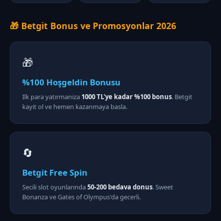
🎁 Betgit Bonus ve Promosyonlar 2026
🎁
%100 Hoşgeldin Bonusu
Ilk para yatırmaniza
1000 TL'ye kadar %100 bonus
. Betgit
kayit ol ve hemen kazanmaya basla.
🔄
Betgit Free Spin
Secili slot oyunlarında
50-200 bedava donus
. Sweet
Bonanza ve Gates of Olympus'da gecerli.