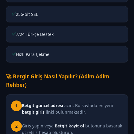
✅
256-bit SSL
✅
7/24 Türkçe Destek
✅
Hizli Para Çekme
🚀 Betgit Giriş Nasıl Yapılır? (Adim Adim
Rehber)
Betgit güncel adresi
acin. Bu sayfada en yeni
1
betgit giris
linki bulunmaktadir.
Giriş yapın veya
Betgit kayit ol
butonuna basarak
2
ücretsiz hesap oluşturun.