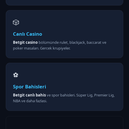
🎲
Canlı Casino
Betgit casino
bölümünde rulet, blackjack, baccarat ve
poker masaları. Gercek krupiyeler.
⚽
Spor Bahisleri
Betgit canlı bahis
ve spor bahisleri. Süper Lig, Premier Lig,
NBA ve daha fazlasi.