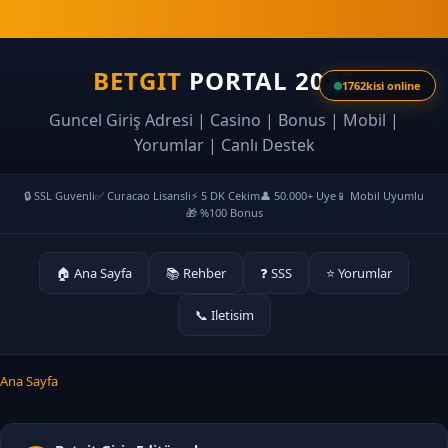
BETGIT
PORTAL 2026
1762
kisi online
Guncel Giriş Adresi | Casino | Bonus | Mobil |
Yorumlar | Canlı Destek
🔒 SSL Guvenli
✅ Curacao Lisansli
⚡ 5 DK Cekim
👤 50.000+ Uye
📱 Mobil Uyumlu
🎁 %100 Bonus
🏠 Ana Sayfa
📚 Rehber
❓ SSS
⭐ Yorumlar
📞 Iletisim
Ana Sayfa