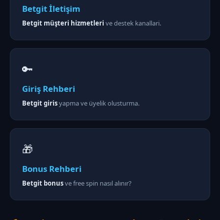
Betgit İletişim
Betgit müşteri hizmetleri
ve destek kanallari.
🔑
Giriş Rehberi
Betgit giris
yapma ve üyelik olusturma.
🎁
Bonus Rehberi
Betgit bonus
ve free spin nasıl alınır?