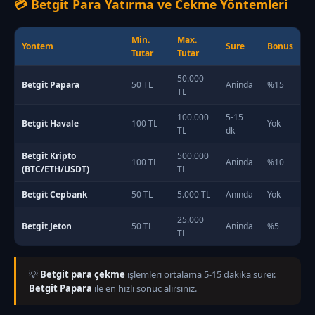
💳 Betgit Para Yatırma ve Cekme Yöntemleri
Min.
Max.
Yontem
Sure
Bonus
Tutar
Tutar
50.000
Betgit Papara
50 TL
Aninda
%15
TL
100.000
5-15
Betgit Havale
100 TL
Yok
TL
dk
Betgit Kripto
500.000
100 TL
Aninda
%10
(BTC/ETH/USDT)
TL
Betgit Cepbank
50 TL
5.000 TL
Aninda
Yok
25.000
Betgit Jeton
50 TL
Aninda
%5
TL
💡
Betgit para çekme
işlemleri ortalama 5-15 dakika surer.
Betgit Papara
ile en hizli sonuc alirsiniz.