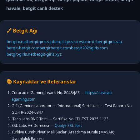
havale
,
betgit canlı destek
🔗 Betgit Ağı
betgitx.net
betgitgiris.vip
betgit-giris-sitesi.com
tr.betgitgiris.vip
betgit-betgit.com
betgitbetgit.com
betgit2026giris.com
betgit-giris.net
betgit-giris.xyz
📚 Kaynaklar ve Referanslar
Curacao e-Gaming Lisans No. 8048/JAZ —
https://curacao-
egaming.com
GLI (Gaming Laboratories International) Sertifikasi — Test Raporu No.
GLI-TR-2024-0847
iTech Labs RNG Testi — Sertifika No. ITL-TST-2025-1123
SSL Labs A+ Derecesi —
Qualys SSL Test
Türkiye Cumhuriyeti Mali Suçlari Arastirma Kurulu (MASAK)
Uyumluluk Raporu