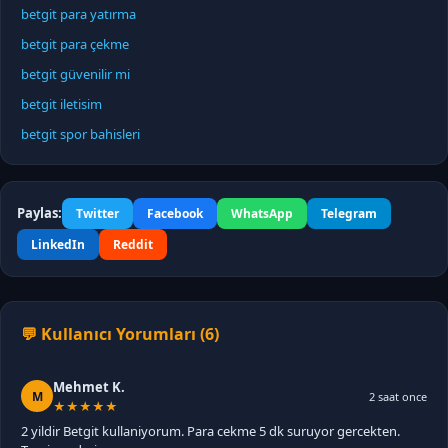
betgit para yatırma
betgit para çekme
betgit güvenilir mi
betgit iletisim
betgit spor bahisleri
Paylas:
Twitter
Facebook
WhatsApp
Telegram
LinkedIn
Reddit
💬 Kullanıcı Yorumları (6)
Mehmet K.
M
2 saat once
★★★★★
2 yildir Betgit kullaniyorum. Para cekme 5 dk suruyor gercekten.