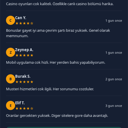
Casino oyunları cok kaliteli. Özellikle canlı casino bölümü harika.
Can Y.
C
1 gun once
★★★★☆
Bonuslar gayet iyi ama çevrim şartı biraz yuksek. Genel olarak
memnunum.
Zeynep A.
Z
1 gun once
★★★★★
Mobil uygulama cok hizli. Her yerden bahis yapabiliyorum.
Burak S.
B
2 gun once
★★★★★
Musteri hizmetleri cok ilgili. Her sorunumu cozduler.
Elif T.
E
3 gun once
★★★★☆
Oranlar gercekten yuksek. Diger sitelere gore daha avantajlı.