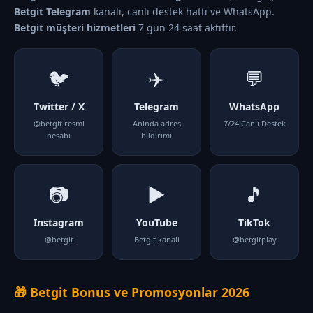
Betgit Telegram
kanali, canlı destek hatti ve WhatsApp.
Betgit müşteri hizmetleri
7 gun 24 saat aktiftir.
🐦
✈️
💬
Twitter / X
Telegram
WhatsApp
@betgit resmi
Aninda adres
7/24 Canlı Destek
hesabı
bildirimi
📷
▶️
🎵
Instagram
YouTube
TikTok
@betgit
Betgit kanali
@betgitplay
🎁 Betgit Bonus ve Promosyonlar 2026