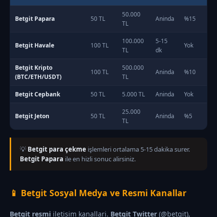
50.000
Betgit Papara
50 TL
Aninda
%15
TL
100.000
5-15
Betgit Havale
100 TL
Yok
TL
dk
Betgit Kripto
500.000
100 TL
Aninda
%10
(BTC/ETH/USDT)
TL
Betgit Cepbank
50 TL
5.000 TL
Aninda
Yok
25.000
Betgit Jeton
50 TL
Aninda
%5
TL
💡
Betgit para çekme
işlemleri ortalama 5-15 dakika surer.
Betgit Papara
ile en hizli sonuc alirsiniz.
📱 Betgit Sosyal Medya ve Resmi Kanallar
Betgit resmi
iletisim kanallari.
Betgit Twitter
(@betgit),