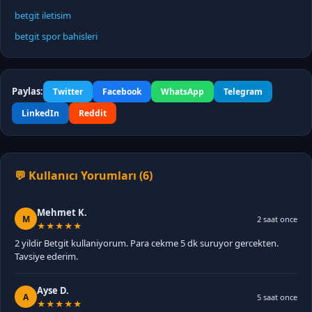
betgit iletisim
betgit spor bahisleri
Paylas:
Twitter
Facebook
WhatsApp
Telegram
LinkedIn
Reddit
💬 Kullanıcı Yorumları (6)
Mehmet K.
M
2 saat once
★★★★★
2 yildir Betgit kullaniyorum. Para cekme 5 dk suruyor gercekten.
Tavsiye ederim.
Ayse D.
A
5 saat once
★★★★★