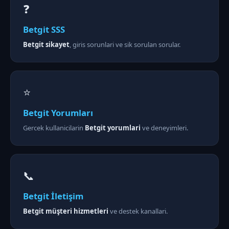
❓
Betgit SSS
Betgit sikayet
, giris sorunlari ve sik sorulan sorular.
⭐
Betgit Yorumları
Gercek kullanicilarin
Betgit yorumlari
ve deneyimleri.
📞
Betgit İletişim
Betgit müşteri hizmetleri
ve destek kanallari.