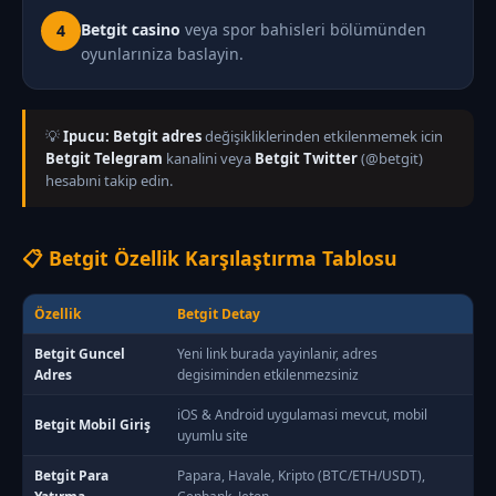
Betgit casino
veya spor bahisleri bölümünden
4
oyunlarıniza baslayin.
💡
Ipucu:
Betgit adres
değişikliklerinden etkilenmemek icin
Betgit Telegram
kanalini veya
Betgit Twitter
(@betgit)
hesabıni takip edin.
📋 Betgit Özellik Karşılaştırma Tablosu
Özellik
Betgit Detay
Betgit Guncel
Yeni link burada yayinlanir, adres
Adres
degisiminden etkilenmezsiniz
iOS & Android uygulamasi mevcut, mobil
Betgit Mobil Giriş
uyumlu site
Betgit Para
Papara, Havale, Kripto (BTC/ETH/USDT),