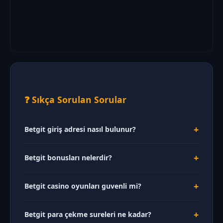
❓ Sıkça Sorulan Sorular
Betgit giriş adresi nasıl bulunur?
Betgit bonusları nelerdir?
Betgit casino oyunları guvenli mi?
Betgit para çekme sureleri ne kadar?