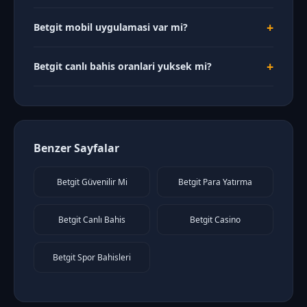
Betgit mobil uygulamasi var mi?
Betgit canlı bahis oranlari yuksek mi?
Benzer Sayfalar
Betgit Güvenilir Mi
Betgit Para Yatırma
Betgit Canlı Bahis
Betgit Casino
Betgit Spor Bahisleri