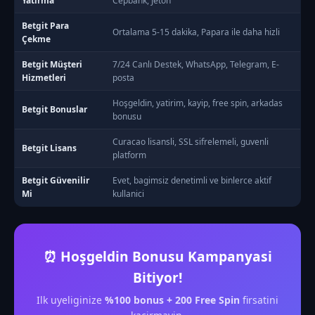
Yatırma
Cepbank, Jeton
Betgit Para
Ortalama 5-15 dakika, Papara ile daha hizli
Çekme
Betgit Müşteri
7/24 Canlı Destek, WhatsApp, Telegram, E-
Hizmetleri
posta
Hoşgeldin, yatirim, kayip, free spin, arkadas
Betgit Bonuslar
bonusu
Curacao lisansli, SSL sifrelemeli, guvenli
Betgit Lisans
platform
Betgit Güvenilir
Evet, bagimsiz denetimli ve binlerce aktif
Mi
kullanici
⏰ Hoşgeldin Bonusu Kampanyasi
Bitiyor!
Ilk uyeliginize
%100 bonus + 200 Free Spin
firsatini