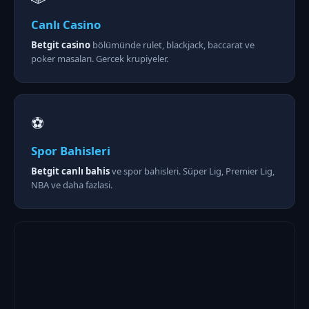
Canlı Casino
Betgit casino
bölümünde rulet, blackjack, baccarat ve
poker masaları. Gercek krupiyeler.
⚽
Spor Bahisleri
Betgit canlı bahis
ve spor bahisleri. Süper Lig, Premier Lig,
NBA ve daha fazlasi.