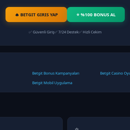
🔥 BETGIT GIRIS YAP
⭐ %100 BONUS AL
✅ Güvenli Giriş
✅ 7/24 Destek
✅ Hizli Cekim
Betgit Bonus Kampanyaları
Betgit Casino Oyu
Betgit Mobil Uygulama
⭐