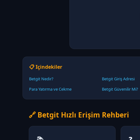
📋 Içindekiler
Betgit Nedir?
Betgit Giriş Adresi
Para Yatırma ve Cekme
Betgit Güvenilir Mi?
🔗 Betgit Hızlı Erişim Rehberi
📚
❓