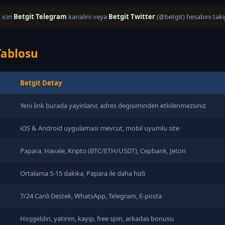
 icin
Betgit Telegram
kanalini veya
Betgit Twitter
(@betgit) hesabıni taki
Tablosu
Betgit Detay
Yeni link burada yayinlanir, adres degisiminden etkilenmezsiniz
iOS & Android uygulamasi mevcut, mobil uyumlu site
Papara, Havale, Kripto (BTC/ETH/USDT), Cepbank, Jeton
Ortalama 5-15 dakika, Papara ile daha hizli
7/24 Canlı Destek, WhatsApp, Telegram, E-posta
Hoşgeldin, yatirim, kayip, free spin, arkadas bonusu