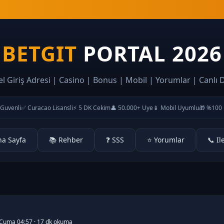
BETGIT
PORTAL 2026
l Giriş Adresi | Casino | Bonus | Mobil | Yorumlar | Canlı 
 Guvenli
✅ Curacao Lisansli
⚡ 5 DK Cekim
👤 50.000+ Uye
📱 Mobil Uyumlu
🎁 %100
na Sayfa
📚 Rehber
❓ SSS
⭐ Yorumlar
📞 Il
 Cuma 04:57 ·
17
dk okuma