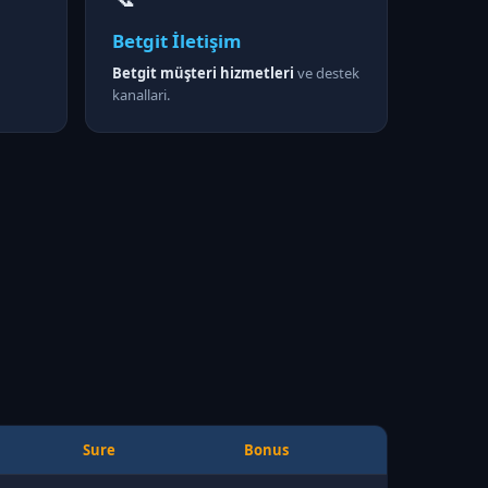
Betgit İletişim
Betgit müşteri hizmetleri
ve destek
kanallari.
Sure
Bonus