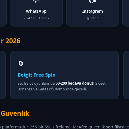
WhatsApp
Instagram
7/24 Canlı Destek
@betgit
r 2026
🔄
Betgit Free Spin
Secili slot oyunlarında
50-200 bedava donus
. Sweet
Bonanza ve Gates of Olympus'da gecerli.
e Guvenlik
s platformudur. 256-bit SSL sifreleme, McAfee guvenlik sertifikasi 