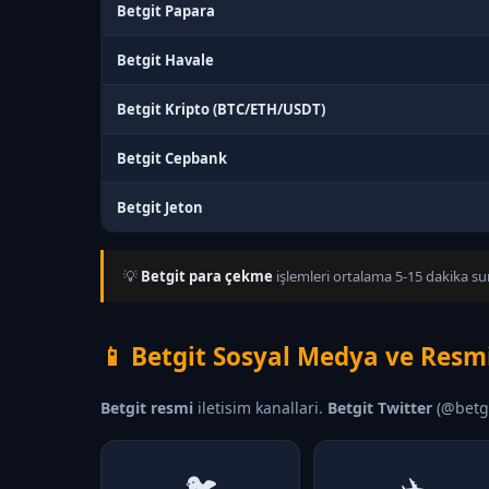
Betgit Papara
Betgit Havale
Betgit Kripto (BTC/ETH/USDT)
Betgit Cepbank
Betgit Jeton
💡
Betgit para çekme
işlemleri ortalama 5-15 dakika su
📱 Betgit Sosyal Medya ve Resm
Betgit resmi
iletisim kanallari.
Betgit Twitter
(@betgi
🐦
✈️