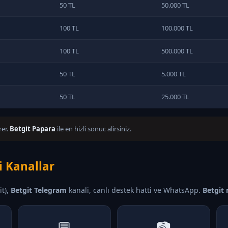
50 TL
50.000 TL
100 TL
100.000 TL
100 TL
500.000 TL
50 TL
5.000 TL
50 TL
25.000 TL
rer.
Betgit Papara
ile en hizli sonuc alirsiniz.
i Kanallar
t),
Betgit Telegram
kanali, canlı destek hatti ve WhatsApp.
Betgit 
💬
📷