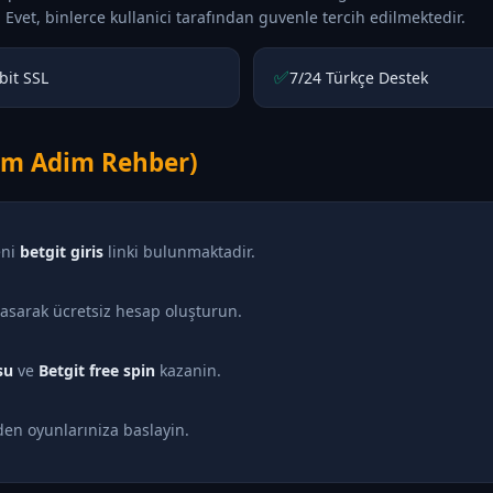
Evet, binlerce kullanici tarafından guvenle tercih edilmektedir.
✅
bit SSL
7/24 Türkçe Destek
Adim Adim Rehber)
eni
betgit giris
linki bulunmaktadir.
sarak ücretsiz hesap oluşturun.
su
ve
Betgit free spin
kazanin.
en oyunlarıniza baslayin.