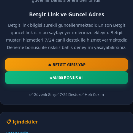
guvenilir bahis sitelerinden biridir.
Betgit Link ve Guncel Adres
Betgit link bilgisi surekli guncellenmektedir. En son Betgit
guncel link icin bu sayfayi yer imlerinize ekleyin. Betgit
musteri hizmetleri 7/24 canli destek ile hizmet vermektedir.
Deneme bonusu ile risksiz bahis deneyimi yasayabilirsiniz.
🔥 BETGIT GIRIS YAP
⭐ %100 BONUS AL
✅ Güvenli Giriş
✅ 7/24 Destek
✅ Hizli Cekim
📋 Içindekiler