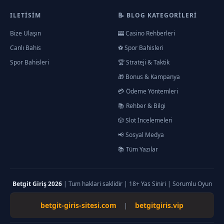
ILETISIM
📝 BLOG KATEGORILERI
Bize Ulaşın
🎰 Casino Rehberleri
Canlı Bahis
⚽ Spor Bahisleri
Spor Bahisleri
🏆 Strateji & Taktik
🎁 Bonus & Kampanya
💳 Ödeme Yöntemleri
📚 Rehber & Bilgi
🎲 Slot İncelemeleri
📢 Sosyal Medya
📚 Tüm Yazılar
Betgit Giriş 2026
| Tum haklari saklidir | 18+ Yas Siniri | Sorumlu Oyun
betgit-giris-sitesi.com
betgitgiris.vip
|