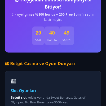
Bitiyor!
Ilk uyeliginize
%100 bonus + 200 Free Spin
firsatini
kacirmayin.
20
40
48
SAAT
DAKIKA
SANIYE
🎰 Betgit Casino ve Oyun Dunyasi
🎰
Slot Oyunları
Betgit slot
koleksiyonunda Sweet Bonanza, Gates of
Olympus, Big Bass Bonanza ve 5000+ oyun.