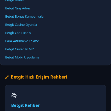
Betgit Nedir?
Betgit Giriş Adresi
Betgit Bonus Kampanyaları
Betgit Casino Oyunları
Betgit Canlı Bahis
Para Yatırma ve Cekme
Betgit Güvenilir Mi?
Betgit Mobil Uygulama
🔗 Betgit Hızlı Erişim Rehberi
📚
Betgit Rehber