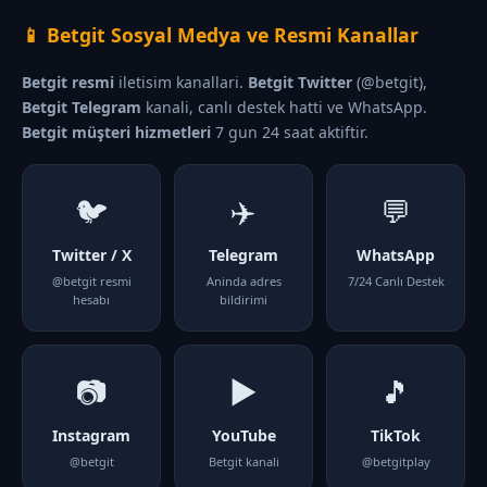
📱 Betgit Sosyal Medya ve Resmi Kanallar
Betgit resmi
iletisim kanallari.
Betgit Twitter
(@betgit),
Betgit Telegram
kanali, canlı destek hatti ve WhatsApp.
Betgit müşteri hizmetleri
7 gun 24 saat aktiftir.
🐦
✈️
💬
Twitter / X
Telegram
WhatsApp
@betgit resmi
Aninda adres
7/24 Canlı Destek
hesabı
bildirimi
📷
▶️
🎵
Instagram
YouTube
TikTok
@betgit
Betgit kanali
@betgitplay