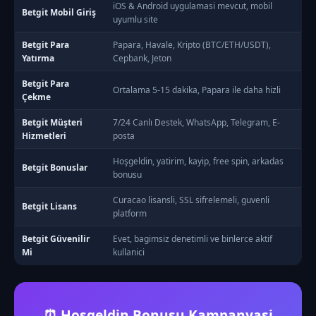
iOS & Android uygulamasi mevcut, mobil
Betgit Mobil Giriş
uyumlu site
Betgit Para
Papara, Havale, Kripto (BTC/ETH/USDT),
Yatırma
Cepbank, Jeton
Betgit Para
Ortalama 5-15 dakika, Papara ile daha hizli
Çekme
Betgit Müşteri
7/24 Canlı Destek, WhatsApp, Telegram, E-
Hizmetleri
posta
Hoşgeldin, yatirim, kayip, free spin, arkadas
Betgit Bonuslar
bonusu
Curacao lisansli, SSL sifrelemeli, guvenli
Betgit Lisans
platform
Betgit Güvenilir
Evet, bagimsiz denetimli ve binlerce aktif
Mi
kullanici
⏰ Hoşgeldin Bonusu Kampanyasi