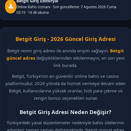
Betgit Giriş Editöryal
👤
Online Bahis Uzmanı · Son güncelleme: 7 Agustos 2026 Cuma
03:19 ·
18
dk okuma
Betgit Giriş - 2026 Güncel Giriş Adresi
Betgit resmi giriş adresi ile anında erişim sağlayın.
Betgit
güncel adres
değişikliklerinden etkilenmeyin, en son yeni
link burada.
Betgit, Türkiye'nin en güvenilir online bahis ve casino
platformudur. 2026 yılında da hizmet vermeye devam eden
Betgit, kullanıcılarına yüksek oranlar, hizli para çekme ve
zengin bonus seçenekleri sunar.
Betgit Giriş Adresi Neden Değişir?
Türkiye'deki yasal düzenlemeler nedeniyle bahis sitelerinin
adresleri zaman zaman değişmektedir. Betgit güncel adres