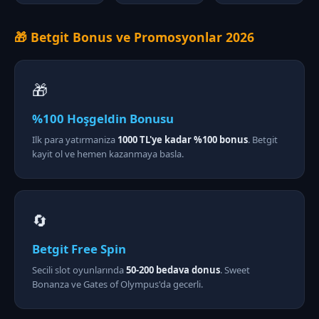
🎁 Betgit Bonus ve Promosyonlar 2026
🎁
%100 Hoşgeldin Bonusu
Ilk para yatırmaniza
1000 TL'ye kadar %100 bonus
. Betgit
kayit ol ve hemen kazanmaya basla.
🔄
Betgit Free Spin
Secili slot oyunlarında
50-200 bedava donus
. Sweet
Bonanza ve Gates of Olympus'da gecerli.