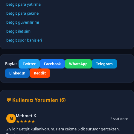
betgit para yatırma
betgit para çekme
betgit güvenilir mi
betgit iletisim
betgit spor bahisleri
Paylas:
Twitter
Facebook
WhatsApp
Telegram
LinkedIn
Reddit
💬 Kullanıcı Yorumları (6)
Mehmet K.
M
2 saat once
★★★★★
2 yildir Betgit kullaniyorum. Para cekme 5 dk suruyor gercekten.