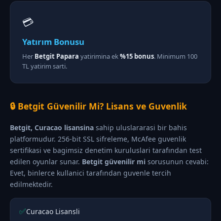
💳
Yatırım Bonusu
Her
Betgit Papara
yatirimina ek
%15 bonus
. Minimum 100
TL yatirim sarti.
🔒 Betgit Güvenilir Mi? Lisans ve Guvenlik
Betgit, Curacao lisansina
sahip uluslararasi bir bahis
platformudur. 256-bit SSL sifreleme, McAfee guvenlik
sertifikasi ve bagimsiz denetim kuruluslari tarafından test
edilen oyunlar sunar.
Betgit güvenilir mi
sorusunun cevabi:
Evet, binlerce kullanici tarafından guvenle tercih
edilmektedir.
✅
Curacao Lisansli