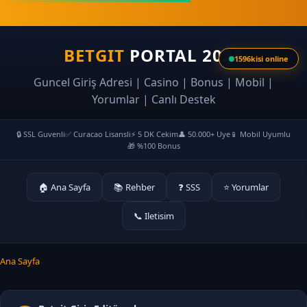
BETGIT
PORTAL 2026
1596
kisi online
Guncel Giriş Adresi | Casino | Bonus | Mobil |
Yorumlar | Canlı Destek
🔒 SSL Guvenli
✅ Curacao Lisansli
⚡ 5 DK Cekim
👤 50.000+ Uye
📱 Mobil Uyumlu
🎁 %100 Bonus
🏠 Ana Sayfa
📚 Rehber
❓ SSS
⭐ Yorumlar
📞 Iletisim
Ana Sayfa