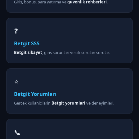
Giriş, bonus, para yatırma ve
guvenlik rehberleri
.
❓
Betgit SSS
Betgit sikayet
, giris sorunlari ve sik sorulan sorular.
⭐
Betgit Yorumları
Gercek kullanicilarin
Betgit yorumlari
ve deneyimleri.
📞