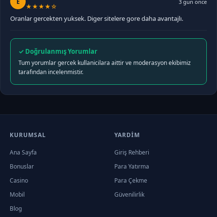
E
3 gun once
★★★★☆
Oranlar gercekten yuksek. Diger sitelere gore daha avantajlı.
✓ Doğrulanmış Yorumlar
Tum yorumlar gercek kullanicilara aittir ve moderasyon ekibimiz
tarafından incelenmistir.
KURUMSAL
YARDIM
Ana Sayfa
Giriş Rehberi
Bonuslar
Para Yatırma
Casino
Para Çekme
Mobil
Güvenilirlik
Blog