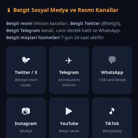
📱 Betgit Sosyal Medya ve Resmi Kanallar
Betgit resmi
iletisim kanallari.
Betgit Twitter
(@betgit),
Betgit Telegram
kanali, canlı destek hatti ve WhatsApp.
Betgit müşteri hizmetleri
7 gun 24 saat aktiftir.
🐦
✈️
💬
Twitter / X
Telegram
WhatsApp
@betgit resmi
Aninda adres
7/24 Canlı Destek
hesabı
bildirimi
📷
▶️
🎵
Instagram
YouTube
TikTok
@betgit
Betgit kanali
@betgitplay