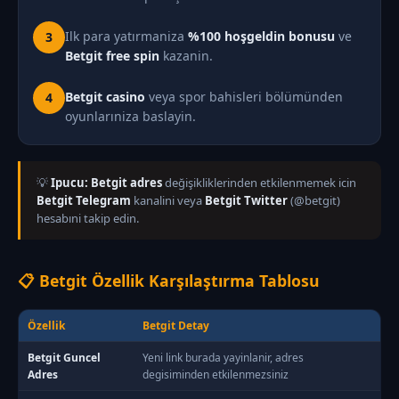
Ilk para yatırmaniza
%100 hoşgeldin bonusu
ve
3
Betgit free spin
kazanin.
Betgit casino
veya spor bahisleri bölümünden
4
oyunlarıniza baslayin.
💡
Ipucu:
Betgit adres
değişikliklerinden etkilenmemek icin
Betgit Telegram
kanalini veya
Betgit Twitter
(@betgit)
hesabıni takip edin.
📋 Betgit Özellik Karşılaştırma Tablosu
Özellik
Betgit Detay
Betgit Guncel
Yeni link burada yayinlanir, adres
Adres
degisiminden etkilenmezsiniz