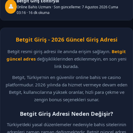
Betgit Giriş Editöryal
👤
Online Bahis Uzmanı · Son güncelleme: 7 Agustos 2026 Cuma
03:16 ·
16
dk okuma
Betgit Giriş - 2026 Güncel Giriş Adresi
Betgit resmi giriş adresi ile anında erişim sağlayın.
Betgit
güncel adres
değişikliklerinden etkilenmeyin, en son yeni
link burada.
Betgit, Türkiye'nin en güvenilir online bahis ve casino
platformudur. 2026 yılında da hizmet vermeye devam eden
Betgit, kullanıcılarına yüksek oranlar, hizli para çekme ve
zengin bonus seçenekleri sunar.
Betgit Giriş Adresi Neden Değişir?
Türkiye'deki yasal düzenlemeler nedeniyle bahis sitelerinin
adresleri zaman zaman değişmektedir. Betgit güncel adres