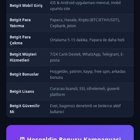
iOS & Android uygulamasi mevcut, mobil
Betgit Mobil Giriş
uyumlu site
Betgit Para
Papara, Havale, Kripto (BTC/ETH/USDT),
Yatırma
Cepbank, Jeton
Betgit Para
Ortalama 5-15 dakika, Papara ile daha hizli
Çekme
Betgit Müşteri
7/24 Canlı Destek, WhatsApp, Telegram, E-
Hizmetleri
posta
Hoşgeldin, yatirim, kayip, free spin, arkadas
Betgit Bonuslar
bonusu
Curacao lisansli, SSL sifrelemeli, guvenli
Betgit Lisans
platform
Betgit Güvenilir
Evet, bagimsiz denetimli ve binlerce aktif
Mi
kullanici
⏰ Hoşgeldin Bonusu Kampanyasi