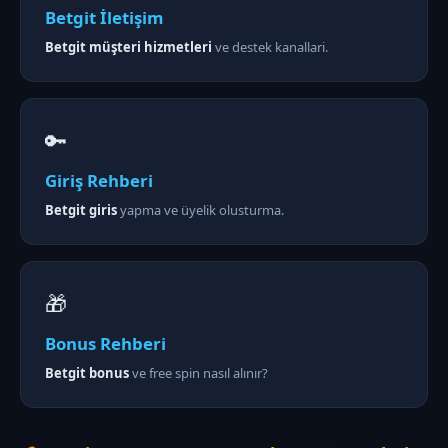
Betgit İletişim
Betgit müşteri hizmetleri
ve destek kanallari.
🔑
Giriş Rehberi
Betgit giris
yapma ve üyelik olusturma.
🎁
Bonus Rehberi
Betgit bonus
ve free spin nasıl alınır?