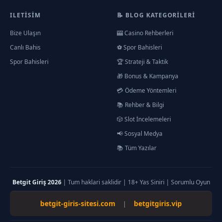
ILETISIM
📝 BLOG KATEGORILERI
Bize Ulaşın
🎰 Casino Rehberleri
Canlı Bahis
⚽ Spor Bahisleri
Spor Bahisleri
🏆 Strateji & Taktik
🎁 Bonus & Kampanya
💳 Ödeme Yöntemleri
📚 Rehber & Bilgi
🎲 Slot İncelemeleri
📢 Sosyal Medya
📚 Tüm Yazılar
Betgit Giriş 2026
| Tum haklari saklidir | 18+ Yas Siniri | Sorumlu Oyun
betgit-giris-sitesi.com
betgitgiris.vip
|