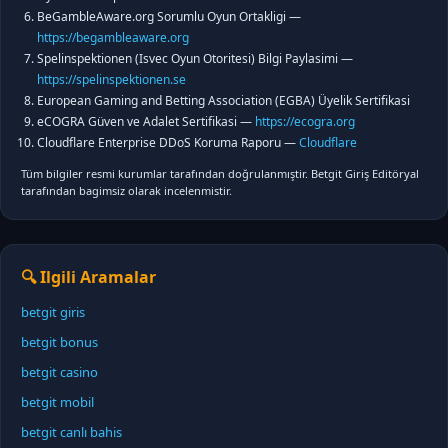
BeGambleAware.org Sorumlu Oyun Ortakligi —
https://begambleaware.org
Spelinspektionen (Isvec Oyun Otoritesi) Bilgi Paylasimi —
https://spelinspektionen.se
European Gaming and Betting Association (EGBA) Üyelik Sertifikasi
eCOGRA Güven ve Adalet Sertifikasi —
https://ecogra.org
Cloudflare Enterprise DDoS Koruma Raporu —
Cloudflare
Tüm bilgiler resmi kurumlar tarafından doğrulanmıştir. Betgit Giriş Editöryal
tarafından bagimsiz olarak incelenmistir.
🔍 Ilgili Aramalar
betgit giris
betgit bonus
betgit casino
betgit mobil
betgit canlı bahis