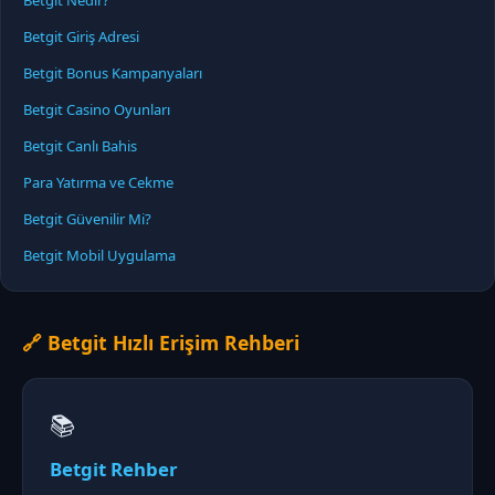
Betgit Nedir?
Betgit Giriş Adresi
Betgit Bonus Kampanyaları
Betgit Casino Oyunları
Betgit Canlı Bahis
Para Yatırma ve Cekme
Betgit Güvenilir Mi?
Betgit Mobil Uygulama
🔗 Betgit Hızlı Erişim Rehberi
📚
Betgit Rehber