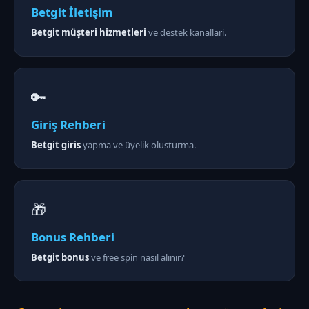
Betgit İletişim
Betgit müşteri hizmetleri
ve destek kanallari.
🔑
Giriş Rehberi
Betgit giris
yapma ve üyelik olusturma.
🎁
Bonus Rehberi
Betgit bonus
ve free spin nasıl alınır?