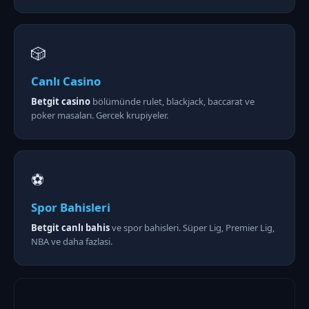
🎲
Canlı Casino
Betgit casino
bölümünde rulet, blackjack, baccarat ve
poker masaları. Gercek krupiyeler.
⚽
Spor Bahisleri
Betgit canlı bahis
ve spor bahisleri. Süper Lig, Premier Lig,
NBA ve daha fazlasi.