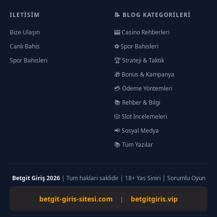
ILETISIM
📝 BLOG KATEGORILERI
Bize Ulaşın
🎰 Casino Rehberleri
Canlı Bahis
⚽ Spor Bahisleri
Spor Bahisleri
🏆 Strateji & Taktik
🎁 Bonus & Kampanya
💳 Ödeme Yöntemleri
📚 Rehber & Bilgi
🎲 Slot İncelemeleri
📢 Sosyal Medya
📚 Tüm Yazılar
Betgit Giriş 2026
| Tum haklari saklidir | 18+ Yas Siniri | Sorumlu Oyun
betgit-giris-sitesi.com
betgitgiris.vip
|