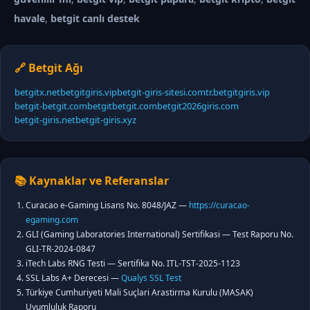
havale
,
betgit canlı destek
🔗 Betgit Ağı
betgitx.net
betgitgiris.vip
betgit-giris-sitesi.com
tr.betgitgiris.vip
betgit-betgit.com
betgitbetgit.com
betgit2026giris.com
betgit-giris.net
betgit-giris.xyz
📚 Kaynaklar ve Referanslar
Curacao e-Gaming Lisans No. 8048/JAZ —
https://curacao-
egaming.com
GLI (Gaming Laboratories International) Sertifikasi — Test Raporu No.
GLI-TR-2024-0847
iTech Labs RNG Testi — Sertifika No. ITL-TST-2025-1123
SSL Labs A+ Derecesi —
Qualys SSL Test
Türkiye Cumhuriyeti Mali Suçlari Arastirma Kurulu (MASAK)
Uyumluluk Raporu