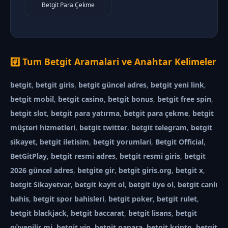
Betgit Para Çekme
#️⃣ Tum Betgit Aramalari ve Anahtar Kelimeler
betgit
,
betgit giris
,
betgit güncel adres
,
betgit yeni link
,
betgit mobil
,
betgit casino
,
betgit bonus
,
betgit free spin
,
betgit slot
,
betgit para yatırma
,
betgit para çekme
,
betgit
müşteri hizmetleri
,
betgit twitter
,
betgit telegram
,
betgit
sikayet
,
betgit iletisim
,
betgit yorumlari
,
Betgit Official
,
BetGitPlay
,
betgit resmi adres
,
betgit resmi giris
,
betgit
2026 güncel adres
,
betgite gir
,
betgit giris.org
,
betgit x
,
betgit Sikayetvar
,
betgit kayit ol
,
betgit üye ol
,
betgit canlı
bahis
,
betgit spor bahisleri
,
betgit poker
,
betgit rulet
,
betgit blackjack
,
betgit baccarat
,
betgit lisans
,
betgit
güvenilir mi
,
betgit vip
,
betgit papara
,
betgit kripto
,
betgit