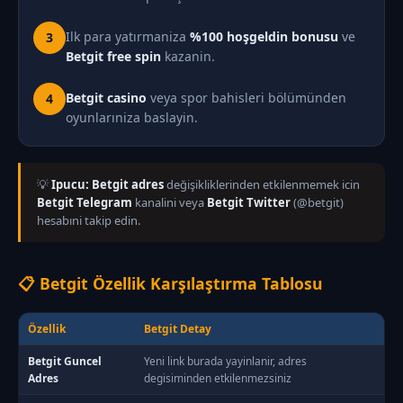
Ilk para yatırmaniza
%100 hoşgeldin bonusu
ve
3
Betgit free spin
kazanin.
Betgit casino
veya spor bahisleri bölümünden
4
oyunlarıniza baslayin.
💡
Ipucu:
Betgit adres
değişikliklerinden etkilenmemek icin
Betgit Telegram
kanalini veya
Betgit Twitter
(@betgit)
hesabıni takip edin.
📋 Betgit Özellik Karşılaştırma Tablosu
Özellik
Betgit Detay
Betgit Guncel
Yeni link burada yayinlanir, adres
Adres
degisiminden etkilenmezsiniz