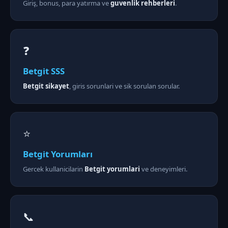
Giriş, bonus, para yatırma ve
guvenlik rehberleri
.
❓
Betgit SSS
Betgit sikayet
, giris sorunlari ve sik sorulan sorular.
⭐
Betgit Yorumları
Gercek kullanicilarin
Betgit yorumlari
ve deneyimleri.
📞