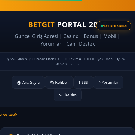
BETGIT
PORTAL 2026
1930
kisi online
Guncel Giriş Adresi | Casino | Bonus | Mobil |
Yorumlar | Canlı Destek
🔒 SSL Guvenli
✅ Curacao Lisansli
⚡ 5 DK Cekim
👤 50.000+ Uye
📱 Mobil Uyumlu
🎁 %100 Bonus
🏠 Ana Sayfa
📚 Rehber
❓ SSS
⭐ Yorumlar
📞 Iletisim
Ana Sayfa