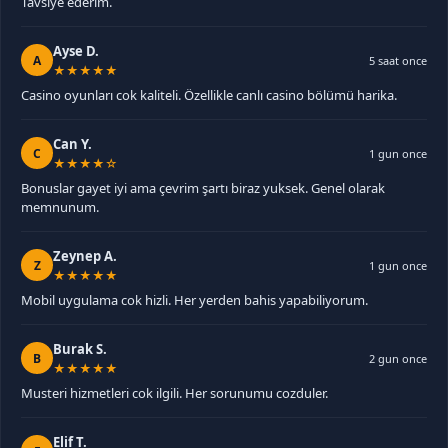
Tavsiye ederim.
Ayse D.
A
5 saat once
★★★★★
Casino oyunları cok kaliteli. Özellikle canlı casino bölümü harika.
Can Y.
C
1 gun once
★★★★☆
Bonuslar gayet iyi ama çevrim şartı biraz yuksek. Genel olarak
memnunum.
Zeynep A.
Z
1 gun once
★★★★★
Mobil uygulama cok hizli. Her yerden bahis yapabiliyorum.
Burak S.
B
2 gun once
★★★★★
Musteri hizmetleri cok ilgili. Her sorunumu cozduler.
Elif T.