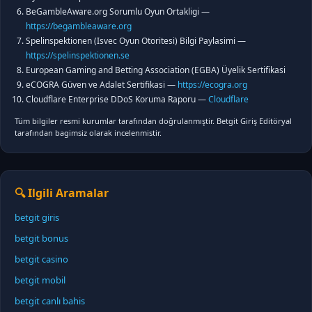
BeGambleAware.org Sorumlu Oyun Ortakligi —
https://begambleaware.org
Spelinspektionen (Isvec Oyun Otoritesi) Bilgi Paylasimi —
https://spelinspektionen.se
European Gaming and Betting Association (EGBA) Üyelik Sertifikasi
eCOGRA Güven ve Adalet Sertifikasi —
https://ecogra.org
Cloudflare Enterprise DDoS Koruma Raporu —
Cloudflare
Tüm bilgiler resmi kurumlar tarafından doğrulanmıştir. Betgit Giriş Editöryal
tarafından bagimsiz olarak incelenmistir.
🔍 Ilgili Aramalar
betgit giris
betgit bonus
betgit casino
betgit mobil
betgit canlı bahis