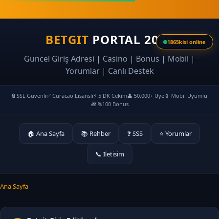
BETGIT
PORTAL 2026
1865
kisi online
Guncel Giriş Adresi | Casino | Bonus | Mobil |
Yorumlar | Canlı Destek
🔒 SSL Guvenli
✅ Curacao Lisansli
⚡ 5 DK Cekim
👤 50.000+ Uye
📱 Mobil Uyumlu
🎁 %100 Bonus
🏠 Ana Sayfa
📚 Rehber
❓ SSS
⭐ Yorumlar
📞 Iletisim
Ana Sayfa