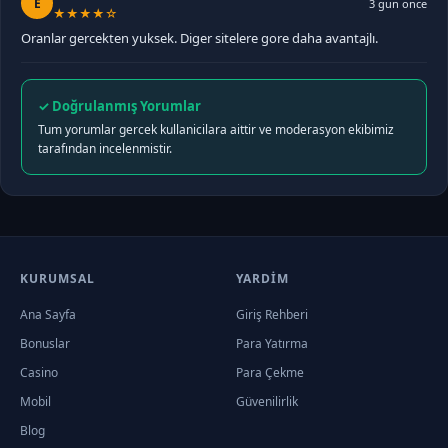
E
3 gun once
★★★★☆
Oranlar gercekten yuksek. Diger sitelere gore daha avantajlı.
✓ Doğrulanmış Yorumlar
Tum yorumlar gercek kullanicilara aittir ve moderasyon ekibimiz
tarafından incelenmistir.
KURUMSAL
YARDIM
Ana Sayfa
Giriş Rehberi
Bonuslar
Para Yatırma
Casino
Para Çekme
Mobil
Güvenilirlik
Blog