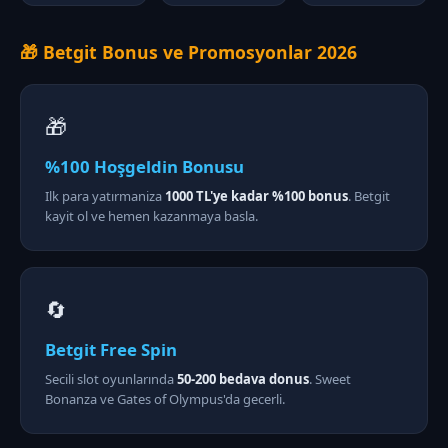
🎁 Betgit Bonus ve Promosyonlar 2026
🎁
%100 Hoşgeldin Bonusu
Ilk para yatırmaniza
1000 TL'ye kadar %100 bonus
. Betgit
kayit ol ve hemen kazanmaya basla.
🔄
Betgit Free Spin
Secili slot oyunlarında
50-200 bedava donus
. Sweet
Bonanza ve Gates of Olympus'da gecerli.