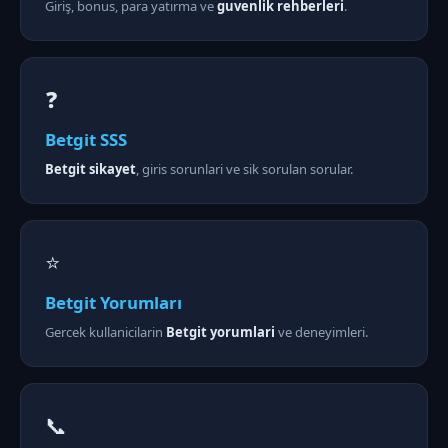
Giriş, bonus, para yatırma ve
guvenlik rehberleri
.
❓
Betgit SSS
Betgit sikayet
, giris sorunlari ve sik sorulan sorular.
⭐
Betgit Yorumları
Gercek kullanicilarin
Betgit yorumlari
ve deneyimleri.
📞