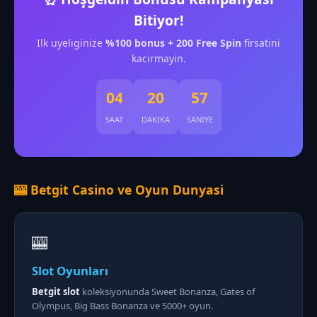
Bitiyor!
Ilk uyeliginize
%100 bonus + 200 Free Spin
firsatini
kacirmayin.
04
20
56
SAAT
DAKIKA
SANIYE
🎰 Betgit Casino ve Oyun Dunyasi
🎰
Slot Oyunları
Betgit slot
koleksiyonunda Sweet Bonanza, Gates of
Olympus, Big Bass Bonanza ve 5000+ oyun.