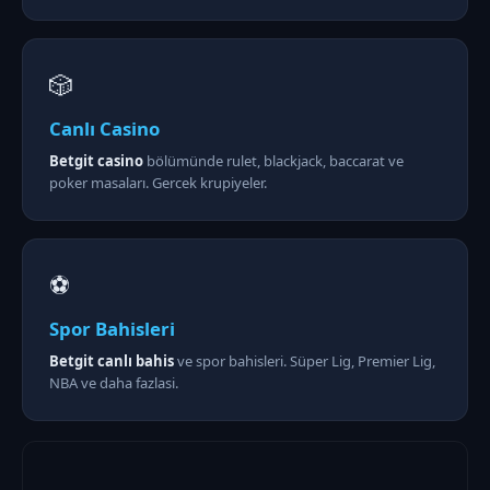
🎲
Canlı Casino
Betgit casino
bölümünde rulet, blackjack, baccarat ve
poker masaları. Gercek krupiyeler.
⚽
Spor Bahisleri
Betgit canlı bahis
ve spor bahisleri. Süper Lig, Premier Lig,
NBA ve daha fazlasi.