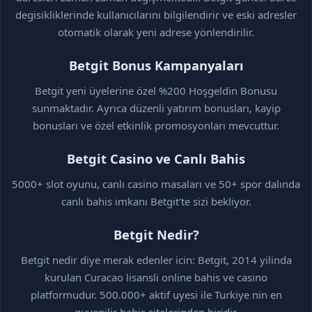
degisikliklerinde kullanıcılarını bilgilendirir ve eski adresler
otomatik olarak yeni adrese yönlendirilir.
Betgit Bonus Kampanyaları
Betgit yeni üyelerine özel %200 Hoşgeldin Bonusu
sunmaktadır. Ayrıca düzenli yatırım bonusları, kayip
bonusları ve özel etkinlik promosyonları mevcuttur.
Betgit Casino ve Canlı Bahis
5000+ slot oyunu, canlı casino masaları ve 50+ spor dalında
canlı bahis imkanı Betgit'te sizi bekliyor.
Betgit Nedir?
Betgit nedir diye merak edenler icin: Betgit, 2014 yilinda
kurulan Curacao lisansli online bahis ve casino
platformudur. 500.000+ aktif uyesi ile Turkiye nin en