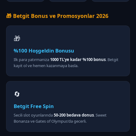
🎁 Betgit Bonus ve Promosyonlar 2026
🎁
%100 Hoşgeldin Bonusu
Ilk para yatırmaniza
1000 TL'ye kadar %100 bonus
. Betgit
kayit ol ve hemen kazanmaya basla.
🔄
Betgit Free Spin
Secili slot oyunlarında
50-200 bedava donus
. Sweet
Bonanza ve Gates of Olympus'da gecerli.