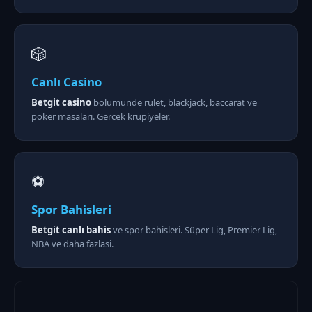
🎲
Canlı Casino
Betgit casino
bölümünde rulet, blackjack, baccarat ve
poker masaları. Gercek krupiyeler.
⚽
Spor Bahisleri
Betgit canlı bahis
ve spor bahisleri. Süper Lig, Premier Lig,
NBA ve daha fazlasi.