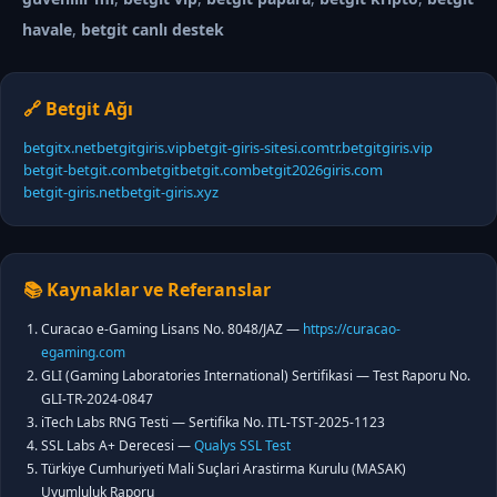
havale
,
betgit canlı destek
🔗 Betgit Ağı
betgitx.net
betgitgiris.vip
betgit-giris-sitesi.com
tr.betgitgiris.vip
betgit-betgit.com
betgitbetgit.com
betgit2026giris.com
betgit-giris.net
betgit-giris.xyz
📚 Kaynaklar ve Referanslar
Curacao e-Gaming Lisans No. 8048/JAZ —
https://curacao-
egaming.com
GLI (Gaming Laboratories International) Sertifikasi — Test Raporu No.
GLI-TR-2024-0847
iTech Labs RNG Testi — Sertifika No. ITL-TST-2025-1123
SSL Labs A+ Derecesi —
Qualys SSL Test
Türkiye Cumhuriyeti Mali Suçlari Arastirma Kurulu (MASAK)
Uyumluluk Raporu