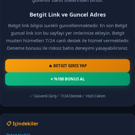
guvenilir bahis sitelerinden biridir.
Betgit Link ve Guncel Adres
Betgit link bilgisi surekli guncellenmektedir. En son Betgit
guncel link icin bu sayfayi yer imlerinize ekleyin. Betgit
musteri hizmetleri 7/24 canli destek ile hizmet vermektedir.
Deneme bonusu ile risksiz bahis deneyimi yasayabilirsiniz.
🔥 BETGIT GIRIS YAP
⭐ %100 BONUS AL
✅ Güvenli Giriş
✅ 7/24 Destek
✅ Hizli Cekim
📋 Içindekiler