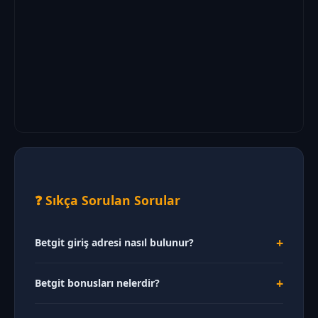
❓ Sıkça Sorulan Sorular
Betgit giriş adresi nasıl bulunur?
Betgit bonusları nelerdir?