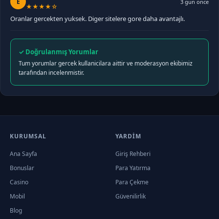
E
3 gun once
★★★★☆
Oranlar gercekten yuksek. Diger sitelere gore daha avantajlı.
✓ Doğrulanmış Yorumlar
Tum yorumlar gercek kullanicilara aittir ve moderasyon ekibimiz
tarafından incelenmistir.
KURUMSAL
YARDIM
Ana Sayfa
Giriş Rehberi
Bonuslar
Para Yatırma
Casino
Para Çekme
Mobil
Güvenilirlik
Blog