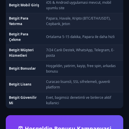
iOS & Android uygulamasi mevcut, mobil
Betgit Mobil Giriş
uyumlu site
Betgit Para
Papara, Havale, Kripto (BTC/ETH/USDT),
Yatırma
Cepbank, Jeton
Betgit Para
Ortalama 5-15 dakika, Papara ile daha hizli
Çekme
Betgit Müşteri
7/24 Canlı Destek, WhatsApp, Telegram, E-
Hizmetleri
posta
Hoşgeldin, yatirim, kayip, free spin, arkadas
Betgit Bonuslar
bonusu
Curacao lisansli, SSL sifrelemeli, guvenli
Betgit Lisans
platform
Betgit Güvenilir
Evet, bagimsiz denetimli ve binlerce aktif
Mi
kullanici
⏰ Hoşgeldin Bonusu Kampanyasi