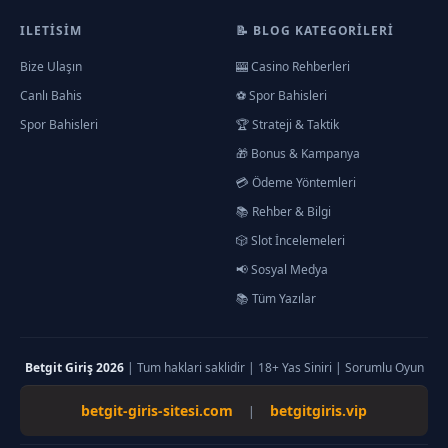
ILETISIM
📝 BLOG KATEGORILERI
Bize Ulaşın
🎰 Casino Rehberleri
Canlı Bahis
⚽ Spor Bahisleri
Spor Bahisleri
🏆 Strateji & Taktik
🎁 Bonus & Kampanya
💳 Ödeme Yöntemleri
📚 Rehber & Bilgi
🎲 Slot İncelemeleri
📢 Sosyal Medya
📚 Tüm Yazılar
Betgit Giriş 2026
| Tum haklari saklidir | 18+ Yas Siniri | Sorumlu Oyun
betgit-giris-sitesi.com
betgitgiris.vip
|