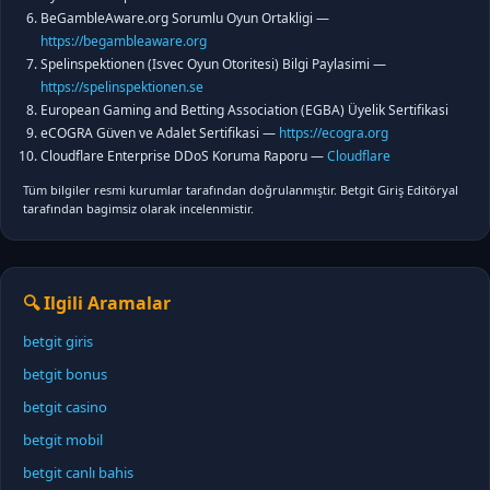
BeGambleAware.org Sorumlu Oyun Ortakligi —
https://begambleaware.org
Spelinspektionen (Isvec Oyun Otoritesi) Bilgi Paylasimi —
https://spelinspektionen.se
European Gaming and Betting Association (EGBA) Üyelik Sertifikasi
eCOGRA Güven ve Adalet Sertifikasi —
https://ecogra.org
Cloudflare Enterprise DDoS Koruma Raporu —
Cloudflare
Tüm bilgiler resmi kurumlar tarafından doğrulanmıştir. Betgit Giriş Editöryal
tarafından bagimsiz olarak incelenmistir.
🔍 Ilgili Aramalar
betgit giris
betgit bonus
betgit casino
betgit mobil
betgit canlı bahis