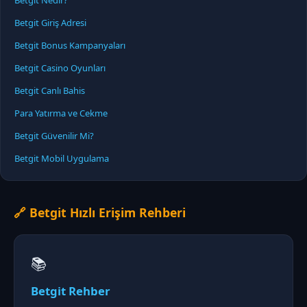
Betgit Nedir?
Betgit Giriş Adresi
Betgit Bonus Kampanyaları
Betgit Casino Oyunları
Betgit Canlı Bahis
Para Yatırma ve Cekme
Betgit Güvenilir Mi?
Betgit Mobil Uygulama
🔗 Betgit Hızlı Erişim Rehberi
📚
Betgit Rehber