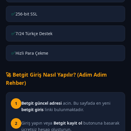
✅
256-bit SSL
✅
7/24 Türkçe Destek
✅
Hizli Para Çekme
🚀 Betgit Giriş Nasıl Yapılır? (Adim Adim
Rehber)
Betgit güncel adresi
acin. Bu sayfada en yeni
1
betgit giris
linki bulunmaktadir.
Giriş yapın veya
Betgit kayit ol
butonuna basarak
2
ücretsiz hesap oluşturun.