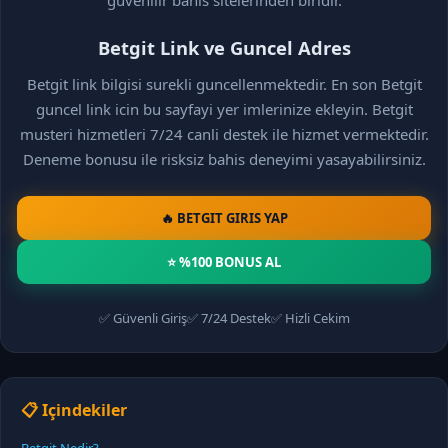
guvenilir bahis sitelerinden biridir.
Betgit Link ve Guncel Adres
Betgit link bilgisi surekli guncellenmektedir. En son Betgit
guncel link icin bu sayfayi yer imlerinize ekleyin. Betgit
musteri hizmetleri 7/24 canli destek ile hizmet vermektedir.
Deneme bonusu ile risksiz bahis deneyimi yasayabilirsiniz.
🔥 BETGIT GIRIS YAP
⭐ %100 BONUS AL
✅ Güvenli Giriş
✅ 7/24 Destek
✅ Hizli Cekim
📋 Içindekiler