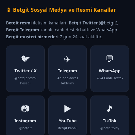
📱 Betgit Sosyal Medya ve Resmi Kanallar
Betgit resmi
iletisim kanallari.
Betgit Twitter
(@betgit),
Betgit Telegram
kanali, canlı destek hatti ve WhatsApp.
Betgit müşteri hizmetleri
7 gun 24 saat aktiftir.
🐦
✈️
💬
Twitter / X
Telegram
WhatsApp
@betgit resmi
Aninda adres
7/24 Canlı Destek
hesabı
bildirimi
📷
▶️
🎵
Instagram
YouTube
TikTok
@betgit
Betgit kanali
@betgitplay