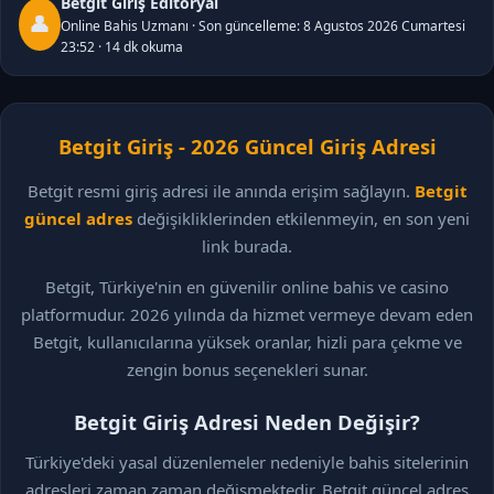
Betgit Giriş Editöryal
👤
Online Bahis Uzmanı · Son güncelleme: 8 Agustos 2026 Cumartesi
23:52 ·
14
dk okuma
Betgit Giriş - 2026 Güncel Giriş Adresi
Betgit resmi giriş adresi ile anında erişim sağlayın.
Betgit
güncel adres
değişikliklerinden etkilenmeyin, en son yeni
link burada.
Betgit, Türkiye'nin en güvenilir online bahis ve casino
platformudur. 2026 yılında da hizmet vermeye devam eden
Betgit, kullanıcılarına yüksek oranlar, hizli para çekme ve
zengin bonus seçenekleri sunar.
Betgit Giriş Adresi Neden Değişir?
Türkiye'deki yasal düzenlemeler nedeniyle bahis sitelerinin
adresleri zaman zaman değişmektedir. Betgit güncel adres