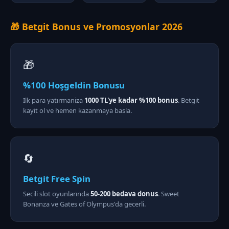
🎁 Betgit Bonus ve Promosyonlar 2026
🎁
%100 Hoşgeldin Bonusu
Ilk para yatırmaniza
1000 TL'ye kadar %100 bonus
. Betgit
kayit ol ve hemen kazanmaya basla.
🔄
Betgit Free Spin
Secili slot oyunlarında
50-200 bedava donus
. Sweet
Bonanza ve Gates of Olympus'da gecerli.