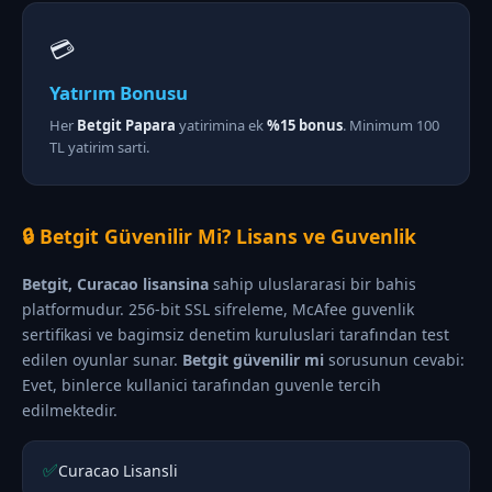
💳
Yatırım Bonusu
Her
Betgit Papara
yatirimina ek
%15 bonus
. Minimum 100
TL yatirim sarti.
🔒 Betgit Güvenilir Mi? Lisans ve Guvenlik
Betgit, Curacao lisansina
sahip uluslararasi bir bahis
platformudur. 256-bit SSL sifreleme, McAfee guvenlik
sertifikasi ve bagimsiz denetim kuruluslari tarafından test
edilen oyunlar sunar.
Betgit güvenilir mi
sorusunun cevabi:
Evet, binlerce kullanici tarafından guvenle tercih
edilmektedir.
✅
Curacao Lisansli