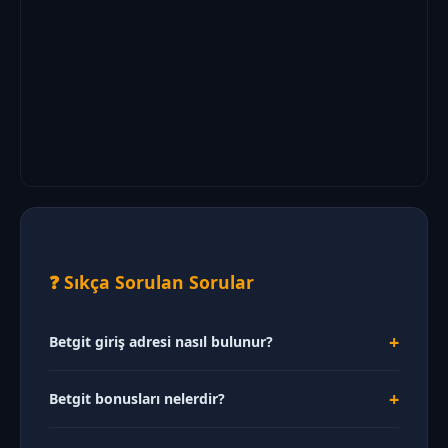
❓ Sıkça Sorulan Sorular
Betgit giriş adresi nasıl bulunur?
Betgit bonusları nelerdir?