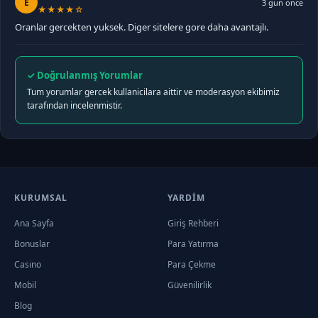
E
3 gun once
★★★★☆
Oranlar gercekten yuksek. Diger sitelere gore daha avantajlı.
✓ Doğrulanmış Yorumlar
Tum yorumlar gercek kullanicilara aittir ve moderasyon ekibimiz
tarafından incelenmistir.
KURUMSAL
YARDIM
Ana Sayfa
Giriş Rehberi
Bonuslar
Para Yatırma
Casino
Para Çekme
Mobil
Güvenilirlik
Blog