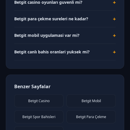
Betgit casino oyunları guvenli mi?
Betgit para çekme sureleri ne kadar?
Betgit mobil uygulamasi var mi?
Betgit canlı bahis oranlari yuksek mi?
Benzer Sayfalar
Betgit Casino
Betgit Mobil
Betgit Spor Bahisleri
Betgit Para Çekme