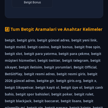
Betgit Bonus
#️⃣ Tum Betgit Aramalari ve Anahtar Kelimeler
betgit
,
betgit giris
,
betgit güncel adres
,
betgit yeni link
,
betgit mobil
,
betgit casino
,
betgit bonus
,
betgit free spin
,
betgit slot
,
betgit para yatırma
,
betgit para çekme
,
betgit
müşteri hizmetleri
,
betgit twitter
,
betgit telegram
,
betgit
sikayet
,
betgit iletisim
,
betgit yorumlari
,
Betgit Official
,
BetGitPlay
,
betgit resmi adres
,
betgit resmi giris
,
betgit
2026 güncel adres
,
betgite gir
,
betgit giris.org
,
betgit x
,
betgit Sikayetvar
,
betgit kayit ol
,
betgit üye ol
,
betgit canlı
bahis
,
betgit spor bahisleri
,
betgit poker
,
betgit rulet
,
betgit blackjack
,
betgit baccarat
,
betgit lisans
,
betgit
güvenilir mi
,
betgit vip
,
betgit papara
,
betgit kripto
,
betgit