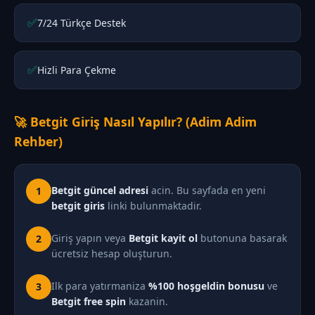
✅
7/24 Türkçe Destek
✅
Hizli Para Çekme
🚀 Betgit Giriş Nasıl Yapılır? (Adim Adim
Rehber)
Betgit güncel adresi
acin. Bu sayfada en yeni
1
betgit giris
linki bulunmaktadir.
Giriş yapın veya
Betgit kayit ol
butonuna basarak
2
ücretsiz hesap oluşturun.
Ilk para yatırmaniza
%100 hoşgeldin bonusu
ve
3
Betgit free spin
kazanin.