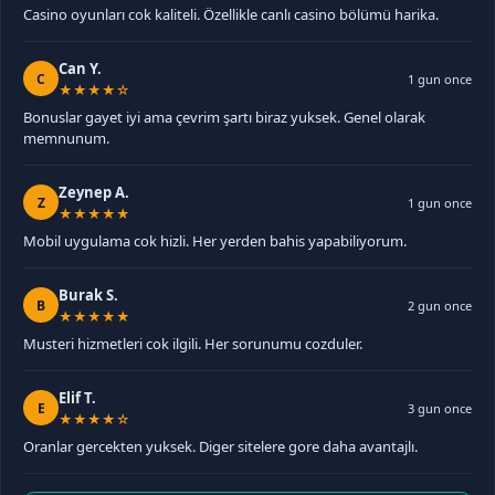
Casino oyunları cok kaliteli. Özellikle canlı casino bölümü harika.
Can Y.
C
1 gun once
★★★★☆
Bonuslar gayet iyi ama çevrim şartı biraz yuksek. Genel olarak
memnunum.
Zeynep A.
Z
1 gun once
★★★★★
Mobil uygulama cok hizli. Her yerden bahis yapabiliyorum.
Burak S.
B
2 gun once
★★★★★
Musteri hizmetleri cok ilgili. Her sorunumu cozduler.
Elif T.
E
3 gun once
★★★★☆
Oranlar gercekten yuksek. Diger sitelere gore daha avantajlı.