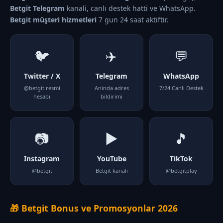
Betgit Telegram
kanali, canlı destek hatti ve WhatsApp.
Betgit müşteri hizmetleri
7 gun 24 saat aktiftir.
🐦
✈️
💬
Twitter / X
Telegram
WhatsApp
@betgit resmi
Aninda adres
7/24 Canlı Destek
hesabı
bildirimi
📷
▶️
🎵
Instagram
YouTube
TikTok
@betgit
Betgit kanali
@betgitplay
🎁 Betgit Bonus ve Promosyonlar 2026