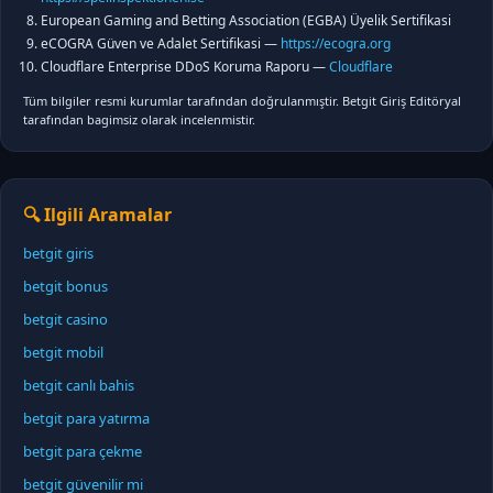
European Gaming and Betting Association (EGBA) Üyelik Sertifikasi
eCOGRA Güven ve Adalet Sertifikasi —
https://ecogra.org
Cloudflare Enterprise DDoS Koruma Raporu —
Cloudflare
Tüm bilgiler resmi kurumlar tarafından doğrulanmıştir. Betgit Giriş Editöryal
tarafından bagimsiz olarak incelenmistir.
🔍 Ilgili Aramalar
betgit giris
betgit bonus
betgit casino
betgit mobil
betgit canlı bahis
betgit para yatırma
betgit para çekme
betgit güvenilir mi