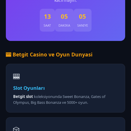
kacirmayin.
13
05
04
SAAT
DAKIKA
SANIYE
🎰 Betgit Casino ve Oyun Dunyasi
🎰
Slot Oyunları
Betgit slot
koleksiyonunda Sweet Bonanza, Gates of
Olympus, Big Bass Bonanza ve 5000+ oyun.
🎲