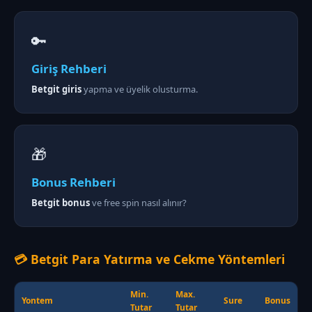
🔑
Giriş Rehberi
Betgit giris
yapma ve üyelik olusturma.
🎁
Bonus Rehberi
Betgit bonus
ve free spin nasıl alınır?
💳 Betgit Para Yatırma ve Cekme Yöntemleri
Min.
Max.
Yontem
Sure
Bonus
Tutar
Tutar