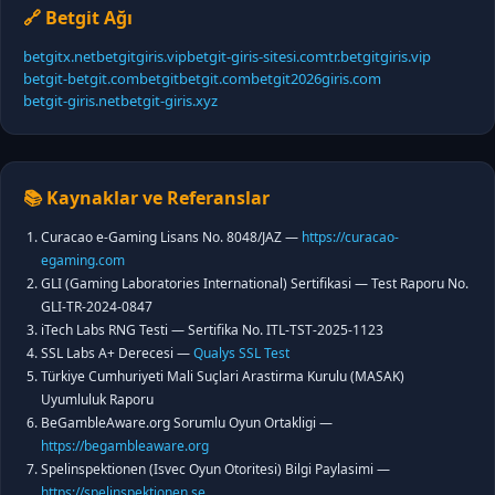
🔗 Betgit Ağı
betgitx.net
betgitgiris.vip
betgit-giris-sitesi.com
tr.betgitgiris.vip
betgit-betgit.com
betgitbetgit.com
betgit2026giris.com
betgit-giris.net
betgit-giris.xyz
📚 Kaynaklar ve Referanslar
Curacao e-Gaming Lisans No. 8048/JAZ —
https://curacao-
egaming.com
GLI (Gaming Laboratories International) Sertifikasi — Test Raporu No.
GLI-TR-2024-0847
iTech Labs RNG Testi — Sertifika No. ITL-TST-2025-1123
SSL Labs A+ Derecesi —
Qualys SSL Test
Türkiye Cumhuriyeti Mali Suçlari Arastirma Kurulu (MASAK)
Uyumluluk Raporu
BeGambleAware.org Sorumlu Oyun Ortakligi —
https://begambleaware.org
Spelinspektionen (Isvec Oyun Otoritesi) Bilgi Paylasimi —
https://spelinspektionen.se