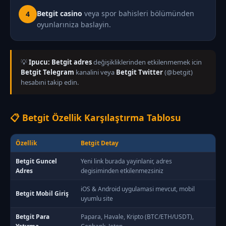
Betgit casino
veya spor bahisleri bölümünden
4
oyunlarıniza baslayin.
💡
Ipucu:
Betgit adres
değişikliklerinden etkilenmemek icin
Betgit Telegram
kanalini veya
Betgit Twitter
(@betgit)
hesabıni takip edin.
📋 Betgit Özellik Karşılaştırma Tablosu
Özellik
Betgit Detay
Betgit Guncel
Yeni link burada yayinlanir, adres
Adres
degisiminden etkilenmezsiniz
iOS & Android uygulamasi mevcut, mobil
Betgit Mobil Giriş
uyumlu site
Betgit Para
Papara, Havale, Kripto (BTC/ETH/USDT),