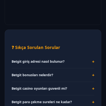
❓ Sıkça Sorulan Sorular
Betgit giriş adresi nasıl bulunur?
Betgit bonusları nelerdir?
Betgit casino oyunları guvenli mi?
Betgit para çekme sureleri ne kadar?