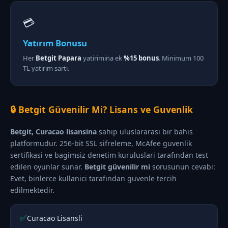
💳
Yatırım Bonusu
Her
Betgit Papara
yatirimina ek
%15 bonus
. Minimum 100
TL yatirim sarti.
🔒 Betgit Güvenilir Mi? Lisans ve Guvenlik
Betgit, Curacao lisansina
sahip uluslararasi bir bahis
platformudur. 256-bit SSL sifreleme, McAfee guvenlik
sertifikasi ve bagimsiz denetim kuruluslari tarafından test
edilen oyunlar sunar.
Betgit güvenilir mi
sorusunun cevabi:
Evet, binlerce kullanici tarafından guvenle tercih
edilmektedir.
✅
Curacao Lisansli