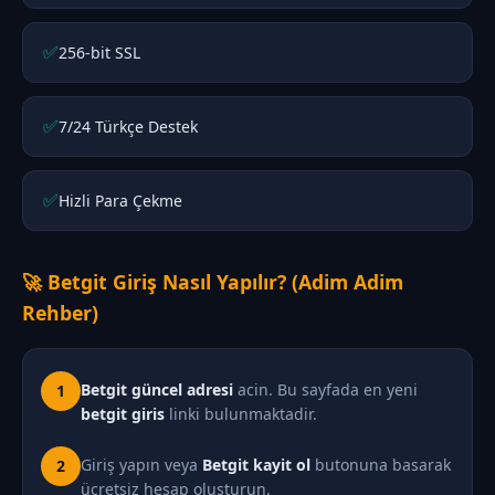
✅
256-bit SSL
✅
7/24 Türkçe Destek
✅
Hizli Para Çekme
🚀 Betgit Giriş Nasıl Yapılır? (Adim Adim
Rehber)
Betgit güncel adresi
acin. Bu sayfada en yeni
1
betgit giris
linki bulunmaktadir.
Giriş yapın veya
Betgit kayit ol
butonuna basarak
2
ücretsiz hesap oluşturun.