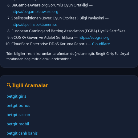
BeGambleAware.org Sorumlu Oyun Ortakligi —
https://begambleaware.org
Spelinspektionen (Isvec Oyun Otoritesi) Bilgi Paylasimi —
https://spelinspektionen.se
European Gaming and Betting Association (EGBA) Üyelik Sertifikasi
eCOGRA Güven ve Adalet Sertifikasi —
https://ecogra.org
Cloudflare Enterprise DDoS Koruma Raporu —
Cloudflare
Tüm bilgiler resmi kurumlar tarafından doğrulanmıştir. Betgit Giriş Editöryal
tarafından bagimsiz olarak incelenmistir.
🔍 Ilgili Aramalar
betgit giris
betgit bonus
betgit casino
betgit mobil
betgit canlı bahis