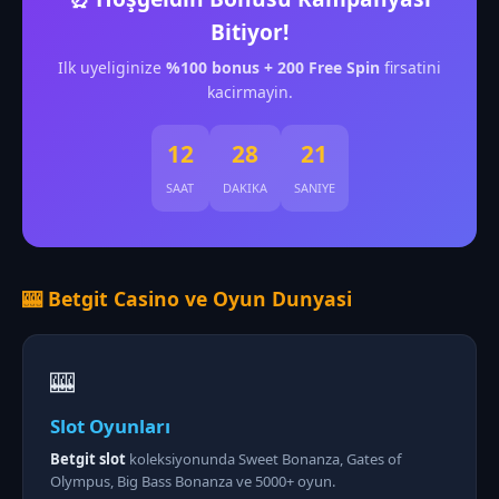
Bitiyor!
Ilk uyeliginize
%100 bonus + 200 Free Spin
firsatini
kacirmayin.
12
28
20
SAAT
DAKIKA
SANIYE
🎰 Betgit Casino ve Oyun Dunyasi
🎰
Slot Oyunları
Betgit slot
koleksiyonunda Sweet Bonanza, Gates of
Olympus, Big Bass Bonanza ve 5000+ oyun.