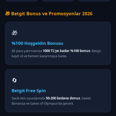
🎁 Betgit Bonus ve Promosyonlar 2026
🎁
%100 Hoşgeldin Bonusu
Ilk para yatırmaniza
1000 TL'ye kadar %100 bonus
. Betgit
kayit ol ve hemen kazanmaya basla.
🔄
Betgit Free Spin
Secili slot oyunlarında
50-200 bedava donus
. Sweet
Bonanza ve Gates of Olympus'da gecerli.