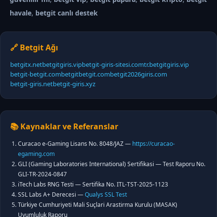
havale
,
betgit canlı destek
🔗 Betgit Ağı
betgitx.net
betgitgiris.vip
betgit-giris-sitesi.com
tr.betgitgiris.vip
betgit-betgit.com
betgitbetgit.com
betgit2026giris.com
betgit-giris.net
betgit-giris.xyz
📚 Kaynaklar ve Referanslar
Curacao e-Gaming Lisans No. 8048/JAZ —
https://curacao-
egaming.com
GLI (Gaming Laboratories International) Sertifikasi — Test Raporu No.
GLI-TR-2024-0847
iTech Labs RNG Testi — Sertifika No. ITL-TST-2025-1123
SSL Labs A+ Derecesi —
Qualys SSL Test
Türkiye Cumhuriyeti Mali Suçlari Arastirma Kurulu (MASAK)
Uyumluluk Raporu