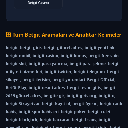
Betgit Casino
#️⃣ Tum Betgit Aramalari ve Anahtar Kelimeler
betgit
,
betgit giris
,
betgit güncel adres
,
betgit yeni link
,
betgit mobil
,
betgit casino
,
betgit bonus
,
betgit free spin
,
betgit slot
,
betgit para yatırma
,
betgit para çekme
,
betgit
müşteri hizmetleri
,
betgit twitter
,
betgit telegram
,
betgit
sikayet
,
betgit iletisim
,
betgit yorumlari
,
Betgit Official
,
BetGitPlay
,
betgit resmi adres
,
betgit resmi giris
,
betgit
2026 güncel adres
,
betgite gir
,
betgit giris.org
,
betgit x
,
betgit Sikayetvar
,
betgit kayit ol
,
betgit üye ol
,
betgit canlı
bahis
,
betgit spor bahisleri
,
betgit poker
,
betgit rulet
,
betgit blackjack
,
betgit baccarat
,
betgit lisans
,
betgit
güvenilir mi
,
betgit vip
,
betgit papara
,
betgit kripto
,
betgit