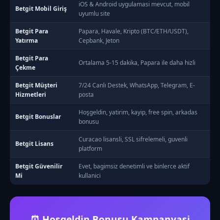
iOS & Android uygulamasi mevcut, mobil
Betgit Mobil Giriş
uyumlu site
Betgit Para
Papara, Havale, Kripto (BTC/ETH/USDT),
Yatırma
Cepbank, Jeton
Betgit Para
Ortalama 5-15 dakika, Papara ile daha hizli
Çekme
Betgit Müşteri
7/24 Canlı Destek, WhatsApp, Telegram, E-
Hizmetleri
posta
Hoşgeldin, yatirim, kayip, free spin, arkadas
Betgit Bonuslar
bonusu
Curacao lisansli, SSL sifrelemeli, guvenli
Betgit Lisans
platform
Betgit Güvenilir
Evet, bagimsiz denetimli ve binlerce aktif
Mi
kullanici
⏰ Hoşgeldin Bonusu Kampanyasi