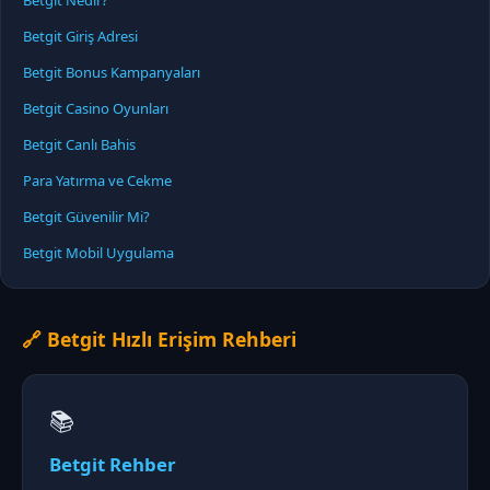
Betgit Nedir?
Betgit Giriş Adresi
Betgit Bonus Kampanyaları
Betgit Casino Oyunları
Betgit Canlı Bahis
Para Yatırma ve Cekme
Betgit Güvenilir Mi?
Betgit Mobil Uygulama
🔗 Betgit Hızlı Erişim Rehberi
📚
Betgit Rehber