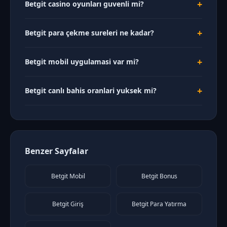
Betgit casino oyunları guvenli mi?
Betgit para çekme sureleri ne kadar?
Betgit mobil uygulamasi var mi?
Betgit canlı bahis oranlari yuksek mi?
Benzer Sayfalar
Betgit Mobil
Betgit Bonus
Betgit Giriş
Betgit Para Yatırma