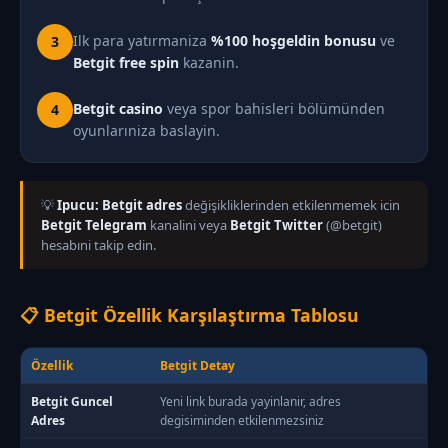
Ilk para yatırmaniza
%100 hoşgeldin bonusu
ve
3
Betgit free spin
kazanin.
Betgit casino
veya spor bahisleri bölümünden
4
oyunlarıniza baslayin.
💡
Ipucu:
Betgit adres
değişikliklerinden etkilenmemek icin
Betgit Telegram
kanalini veya
Betgit Twitter
(@betgit)
hesabıni takip edin.
📋 Betgit Özellik Karşılaştırma Tablosu
Özellik
Betgit Detay
Betgit Guncel
Yeni link burada yayinlanir, adres
Adres
degisiminden etkilenmezsiniz