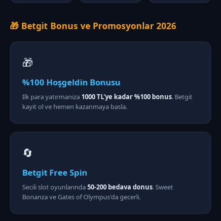
🎁 Betgit Bonus ve Promosyonlar 2026
🎁
%100 Hoşgeldin Bonusu
Ilk para yatırmaniza
1000 TL'ye kadar %100 bonus
. Betgit
kayit ol ve hemen kazanmaya basla.
🔄
Betgit Free Spin
Secili slot oyunlarında
50-200 bedava donus
. Sweet
Bonanza ve Gates of Olympus'da gecerli.