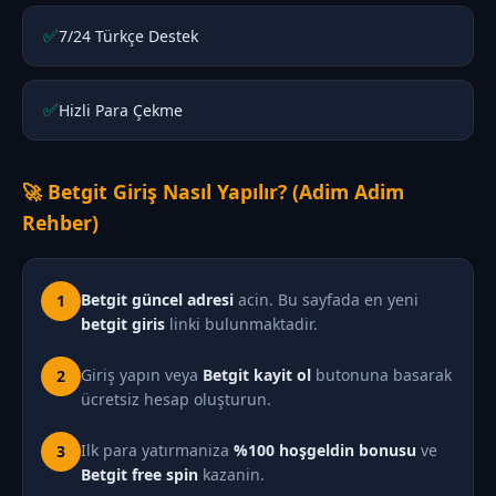
✅
7/24 Türkçe Destek
✅
Hizli Para Çekme
🚀 Betgit Giriş Nasıl Yapılır? (Adim Adim
Rehber)
Betgit güncel adresi
acin. Bu sayfada en yeni
1
betgit giris
linki bulunmaktadir.
Giriş yapın veya
Betgit kayit ol
butonuna basarak
2
ücretsiz hesap oluşturun.
Ilk para yatırmaniza
%100 hoşgeldin bonusu
ve
3
Betgit free spin
kazanin.