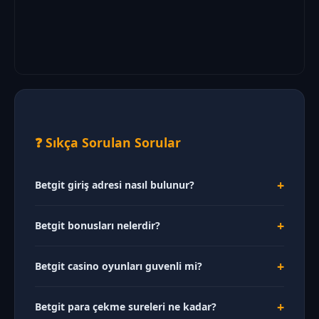
❓ Sıkça Sorulan Sorular
Betgit giriş adresi nasıl bulunur?
Betgit bonusları nelerdir?
Betgit casino oyunları guvenli mi?
Betgit para çekme sureleri ne kadar?