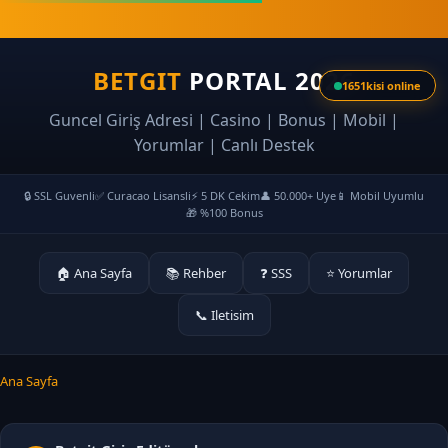
BETGIT
PORTAL 2026
1651
kisi online
Guncel Giriş Adresi | Casino | Bonus | Mobil |
Yorumlar | Canlı Destek
🔒 SSL Guvenli
✅ Curacao Lisansli
⚡ 5 DK Cekim
👤 50.000+ Uye
📱 Mobil Uyumlu
🎁 %100 Bonus
🏠 Ana Sayfa
📚 Rehber
❓ SSS
⭐ Yorumlar
📞 Iletisim
Ana Sayfa