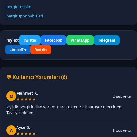
betgit iletisim
betgit spor bahisleri
Paylas:
Twitter
Facebook
WhatsApp
Telegram
LinkedIn
Reddit
💬 Kullanıcı Yorumları (6)
Mehmet K.
M
2 saat once
★★★★★
2 yildir Betgit kullaniyorum. Para cekme 5 dk suruyor gercekten.
Tavsiye ederim.
Ayse D.
A
5 saat once
★★★★★