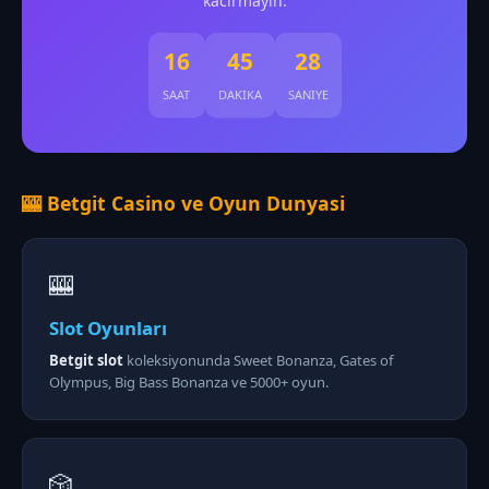
kacirmayin.
16
45
27
SAAT
DAKIKA
SANIYE
🎰 Betgit Casino ve Oyun Dunyasi
🎰
Slot Oyunları
Betgit slot
koleksiyonunda Sweet Bonanza, Gates of
Olympus, Big Bass Bonanza ve 5000+ oyun.
🎲