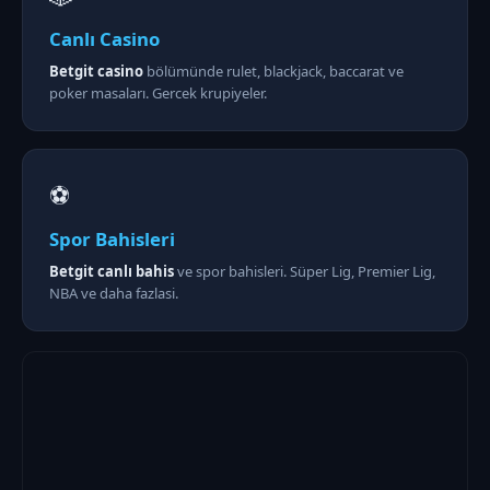
Canlı Casino
Betgit casino
bölümünde rulet, blackjack, baccarat ve
poker masaları. Gercek krupiyeler.
⚽
Spor Bahisleri
Betgit canlı bahis
ve spor bahisleri. Süper Lig, Premier Lig,
NBA ve daha fazlasi.