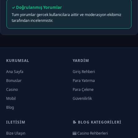
✓ Doğrulanmış Yorumlar
Tum yorumlar gercek kullanicilara aittir ve moderasyon ekibimiz
tarafından incelenmistir.
KURUMSAL
YARDIM
Ana Sayfa
Giriş Rehberi
Bonuslar
Para Yatırma
Casino
Para Çekme
Mobil
Güvenilirlik
Blog
ILETISIM
📝 BLOG KATEGORILERI
Bize Ulaşın
🎰 Casino Rehberleri