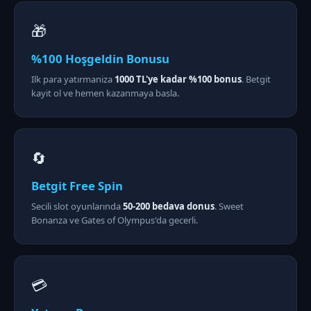
🎁
%100 Hoşgeldin Bonusu
Ilk para yatırmaniza
1000 TL'ye kadar %100 bonus
. Betgit
kayit ol ve hemen kazanmaya basla.
🔄
Betgit Free Spin
Secili slot oyunlarında
50-200 bedava donus
. Sweet
Bonanza ve Gates of Olympus'da gecerli.
💳