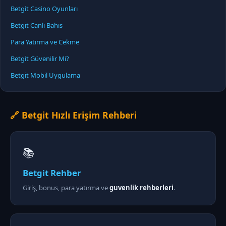
Betgit Casino Oyunları
Betgit Canlı Bahis
Para Yatırma ve Cekme
Betgit Güvenilir Mi?
Betgit Mobil Uygulama
🔗 Betgit Hızlı Erişim Rehberi
📚
Betgit Rehber
Giriş, bonus, para yatırma ve
guvenlik rehberleri
.