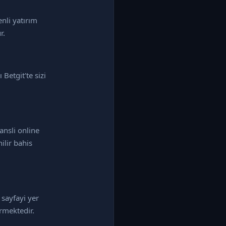
nli yatırım
r.
Betgit'te sizi
ansli online
ilir bahis
 sayfayi yer
ermektedir.