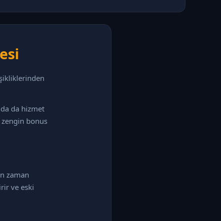
esi
ikliklerinden
ında da hizmet
e zengin bonus
man zaman
rir ve eski