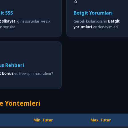
⭐
it SSS
Betgit Yorumları
t sikayet
, giris sorunlari ve sik
Gercek kullanicilarin
Betgit
n sorular.
yorumlari
ve deneyimleri.
us Rehberi
t bonus
ve free spin nasıl alınır?
e Yöntemleri
Min. Tutar
Max. Tutar