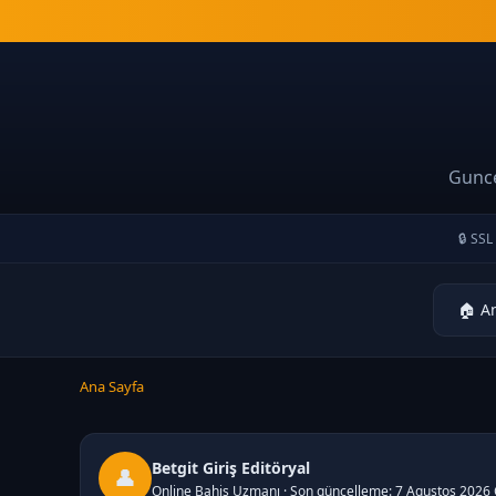
Gunce
🔒 SSL
🏠 A
Ana Sayfa
Betgit Giriş Editöryal
👤
Online Bahis Uzmanı · Son güncelleme: 7 Agustos 2026