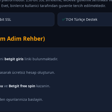
Evet, binlerce kullanici tarafından guvenle tercih edilmektedir.
✅
bit SSL
7/24 Türkçe Destek
Adim Adim Rehber)
eni
betgit giris
linki bulunmaktadir.
sarak ücretsiz hesap oluşturun.
su
ve
Betgit free spin
kazanin.
en oyunlarıniza baslayin.