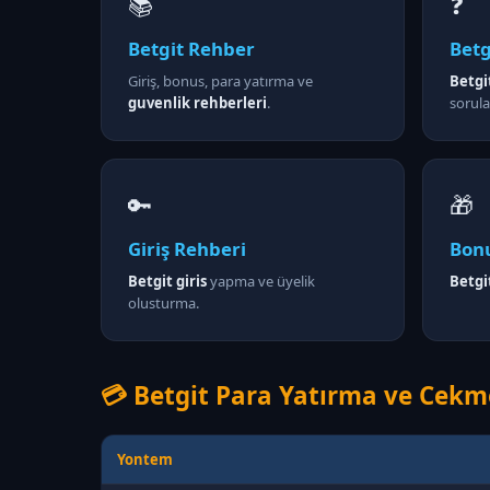
📚
❓
Betgit Rehber
Betg
Giriş, bonus, para yatırma ve
Betgi
guvenlik rehberleri
.
sorula
🔑
🎁
Giriş Rehberi
Bon
Betgit giris
yapma ve üyelik
Betgi
olusturma.
💳 Betgit Para Yatırma ve Cekm
Yontem