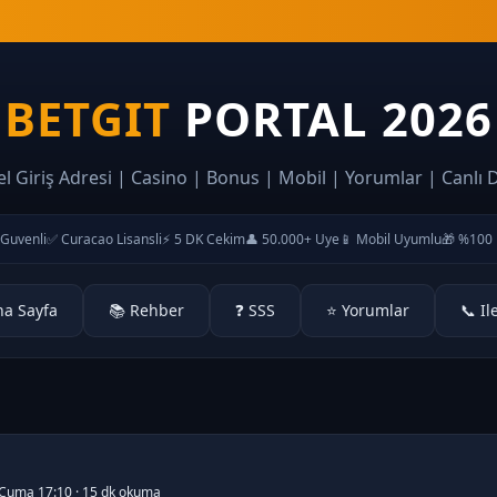
BETGIT
PORTAL 2026
l Giriş Adresi | Casino | Bonus | Mobil | Yorumlar | Canlı 
 Guvenli
✅ Curacao Lisansli
⚡ 5 DK Cekim
👤 50.000+ Uye
📱 Mobil Uyumlu
🎁 %100
na Sayfa
📚 Rehber
❓ SSS
⭐ Yorumlar
📞 Il
 Cuma 17:10 ·
15
dk okuma