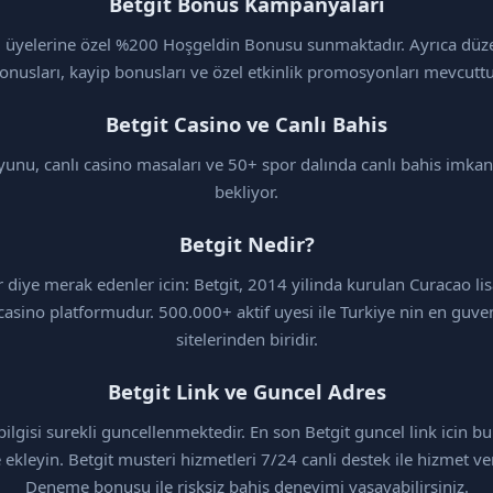
Betgit Bonus Kampanyaları
i üyelerine özel %200 Hoşgeldin Bonusu sunmaktadır. Ayrıca düze
onusları, kayip bonusları ve özel etkinlik promosyonları mevcuttu
Betgit Casino ve Canlı Bahis
unu, canlı casino masaları ve 50+ spor dalında canlı bahis imkanı 
bekliyor.
Betgit Nedir?
r diye merak edenler icin: Betgit, 2014 yilinda kurulan Curacao lis
casino platformudur. 500.000+ aktif uyesi ile Turkiye nin en guven
sitelerinden biridir.
Betgit Link ve Guncel Adres
 bilgisi surekli guncellenmektedir. En son Betgit guncel link icin bu
 ekleyin. Betgit musteri hizmetleri 7/24 canli destek ile hizmet v
Deneme bonusu ile risksiz bahis deneyimi yasayabilirsiniz.