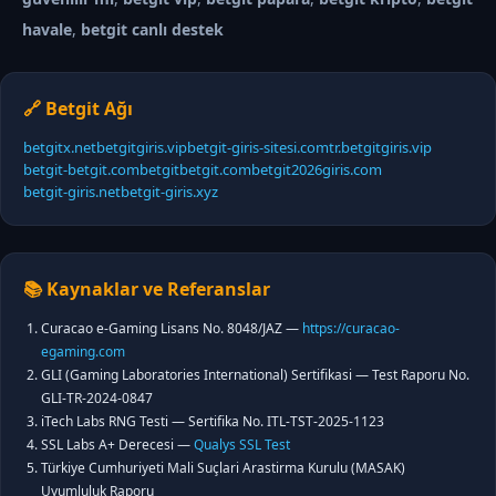
havale
,
betgit canlı destek
🔗 Betgit Ağı
betgitx.net
betgitgiris.vip
betgit-giris-sitesi.com
tr.betgitgiris.vip
betgit-betgit.com
betgitbetgit.com
betgit2026giris.com
betgit-giris.net
betgit-giris.xyz
📚 Kaynaklar ve Referanslar
Curacao e-Gaming Lisans No. 8048/JAZ —
https://curacao-
egaming.com
GLI (Gaming Laboratories International) Sertifikasi — Test Raporu No.
GLI-TR-2024-0847
iTech Labs RNG Testi — Sertifika No. ITL-TST-2025-1123
SSL Labs A+ Derecesi —
Qualys SSL Test
Türkiye Cumhuriyeti Mali Suçlari Arastirma Kurulu (MASAK)
Uyumluluk Raporu