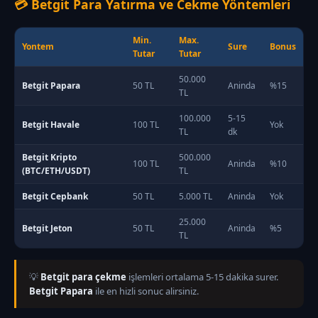
💳 Betgit Para Yatırma ve Cekme Yöntemleri
Min.
Max.
Yontem
Sure
Bonus
Tutar
Tutar
50.000
Betgit Papara
50 TL
Aninda
%15
TL
100.000
5-15
Betgit Havale
100 TL
Yok
TL
dk
Betgit Kripto
500.000
100 TL
Aninda
%10
(BTC/ETH/USDT)
TL
Betgit Cepbank
50 TL
5.000 TL
Aninda
Yok
25.000
Betgit Jeton
50 TL
Aninda
%5
TL
💡
Betgit para çekme
işlemleri ortalama 5-15 dakika surer.
Betgit Papara
ile en hizli sonuc alirsiniz.