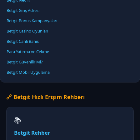
Betgit Nedir?
Betgit Giriş Adresi
Betgit Bonus Kampanyaları
Betgit Casino Oyunları
Betgit Canlı Bahis
Para Yatırma ve Cekme
Betgit Güvenilir Mi?
Betgit Mobil Uygulama
🔗 Betgit Hızlı Erişim Rehberi
📚
Betgit Rehber