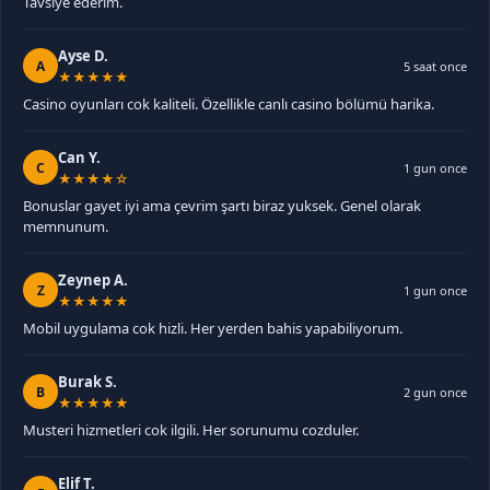
Tavsiye ederim.
Ayse D.
A
5 saat once
★★★★★
Casino oyunları cok kaliteli. Özellikle canlı casino bölümü harika.
Can Y.
C
1 gun once
★★★★☆
Bonuslar gayet iyi ama çevrim şartı biraz yuksek. Genel olarak
memnunum.
Zeynep A.
Z
1 gun once
★★★★★
Mobil uygulama cok hizli. Her yerden bahis yapabiliyorum.
Burak S.
B
2 gun once
★★★★★
Musteri hizmetleri cok ilgili. Her sorunumu cozduler.
Elif T.