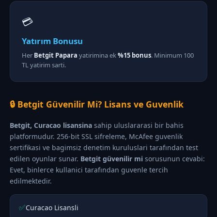
💳
Yatırım Bonusu
Her
Betgit Papara
yatirimina ek
%15 bonus
. Minimum 100
TL yatirim sarti.
🔒 Betgit Güvenilir Mi? Lisans ve Guvenlik
Betgit, Curacao lisansina
sahip uluslararasi bir bahis
platformudur. 256-bit SSL sifreleme, McAfee guvenlik
sertifikasi ve bagimsiz denetim kuruluslari tarafından test
edilen oyunlar sunar.
Betgit güvenilir mi
sorusunun cevabi:
Evet, binlerce kullanici tarafından guvenle tercih
edilmektedir.
✅
Curacao Lisansli