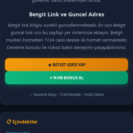
guvenilir bahis sitelerinden biridir.
Betgit Link ve Guncel Adres
Betgit link bilgisi surekli guncellenmektedir. En son Betgit
guncel link icin bu sayfayi yer imlerinize ekleyin. Betgit
musteri hizmetleri 7/24 canli destek ile hizmet vermektedir.
Deneme bonusu ile risksiz bahis deneyimi yasayabilirsiniz.
🔥 BETGIT GIRIS YAP
⭐ %100 BONUS AL
✅ Güvenli Giriş
✅ 7/24 Destek
✅ Hizli Cekim
📋 Içindekiler