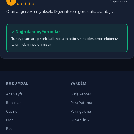
E
3 gun once
★★★★☆
Oranlar gercekten yuksek. Diger sitelere gore daha avantajlı.
✓ Doğrulanmış Yorumlar
Tum yorumlar gercek kullanicilara aittir ve moderasyon ekibimiz
tarafından incelenmistir.
KURUMSAL
YARDIM
Ana Sayfa
Giriş Rehberi
Bonuslar
Para Yatırma
Casino
Para Çekme
Mobil
Güvenilirlik
Blog