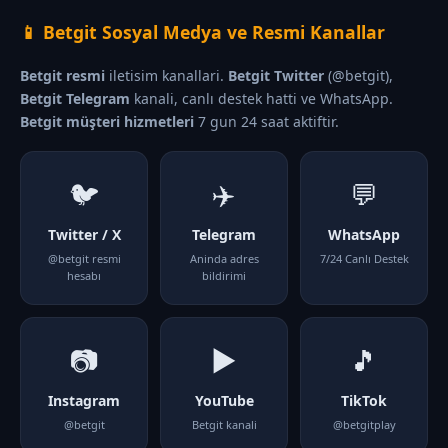
📱 Betgit Sosyal Medya ve Resmi Kanallar
Betgit resmi
iletisim kanallari.
Betgit Twitter
(@betgit),
Betgit Telegram
kanali, canlı destek hatti ve WhatsApp.
Betgit müşteri hizmetleri
7 gun 24 saat aktiftir.
🐦
✈️
💬
Twitter / X
Telegram
WhatsApp
@betgit resmi
Aninda adres
7/24 Canlı Destek
hesabı
bildirimi
📷
▶️
🎵
Instagram
YouTube
TikTok
@betgit
Betgit kanali
@betgitplay