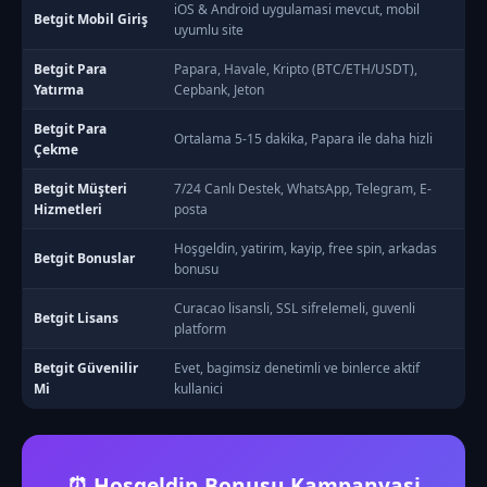
iOS & Android uygulamasi mevcut, mobil
Betgit Mobil Giriş
uyumlu site
Betgit Para
Papara, Havale, Kripto (BTC/ETH/USDT),
Yatırma
Cepbank, Jeton
Betgit Para
Ortalama 5-15 dakika, Papara ile daha hizli
Çekme
Betgit Müşteri
7/24 Canlı Destek, WhatsApp, Telegram, E-
Hizmetleri
posta
Hoşgeldin, yatirim, kayip, free spin, arkadas
Betgit Bonuslar
bonusu
Curacao lisansli, SSL sifrelemeli, guvenli
Betgit Lisans
platform
Betgit Güvenilir
Evet, bagimsiz denetimli ve binlerce aktif
Mi
kullanici
⏰ Hoşgeldin Bonusu Kampanyasi