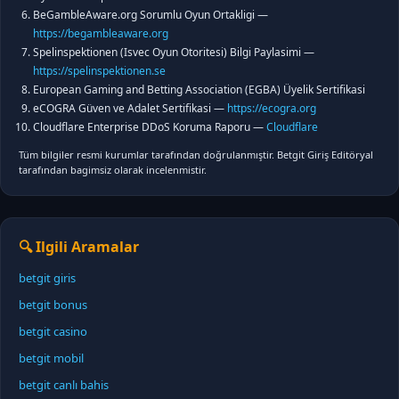
BeGambleAware.org Sorumlu Oyun Ortakligi —
https://begambleaware.org
Spelinspektionen (Isvec Oyun Otoritesi) Bilgi Paylasimi —
https://spelinspektionen.se
European Gaming and Betting Association (EGBA) Üyelik Sertifikasi
eCOGRA Güven ve Adalet Sertifikasi —
https://ecogra.org
Cloudflare Enterprise DDoS Koruma Raporu —
Cloudflare
Tüm bilgiler resmi kurumlar tarafından doğrulanmıştir. Betgit Giriş Editöryal
tarafından bagimsiz olarak incelenmistir.
🔍 Ilgili Aramalar
betgit giris
betgit bonus
betgit casino
betgit mobil
betgit canlı bahis