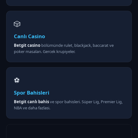
🎲
Canlı Casino
Betgit casino
bölümünde rulet, blackjack, baccarat ve
poker masaları. Gercek krupiyeler.
⚽
Spor Bahisleri
Betgit canlı bahis
ve spor bahisleri. Süper Lig, Premier Lig,
NBA ve daha fazlasi.