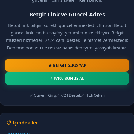
guvenilir bahis sitelerinden biridir.
Betgit Link ve Guncel Adres
Betgit link bilgisi surekli guncellenmektedir. En son Betgit
guncel link icin bu sayfayi yer imlerinize ekleyin. Betgit
musteri hizmetleri 7/24 canli destek ile hizmet vermektedir.
Deneme bonusu ile risksiz bahis deneyimi yasayabilirsiniz.
🔥 BETGIT GIRIS YAP
⭐ %100 BONUS AL
✅ Güvenli Giriş
✅ 7/24 Destek
✅ Hizli Cekim
📋 Içindekiler