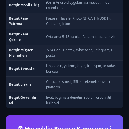
iOS & Android uygulamasi mevcut, mobil
Betgit Mobil Giriş
uyumlu site
Betgit Para
Papara, Havale, Kripto (BTC/ETH/USDT),
Yatırma
Cepbank, Jeton
Betgit Para
Ortalama 5-15 dakika, Papara ile daha hizli
Çekme
Betgit Müşteri
7/24 Canlı Destek, WhatsApp, Telegram, E-
Hizmetleri
posta
Hoşgeldin, yatirim, kayip, free spin, arkadas
Betgit Bonuslar
bonusu
Curacao lisansli, SSL sifrelemeli, guvenli
Betgit Lisans
platform
Betgit Güvenilir
Evet, bagimsiz denetimli ve binlerce aktif
Mi
kullanici
⏰ Hoşgeldin Bonusu Kampanyasi