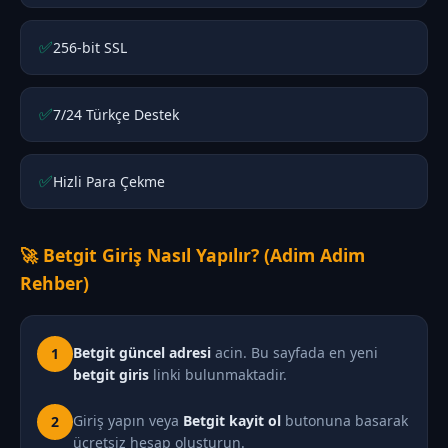
✅
256-bit SSL
✅
7/24 Türkçe Destek
✅
Hizli Para Çekme
🚀 Betgit Giriş Nasıl Yapılır? (Adim Adim
Rehber)
Betgit güncel adresi
acin. Bu sayfada en yeni
1
betgit giris
linki bulunmaktadir.
Giriş yapın veya
Betgit kayit ol
butonuna basarak
2
ücretsiz hesap oluşturun.