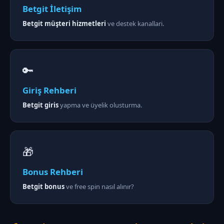
Betgit İletişim
Betgit müşteri hizmetleri
ve destek kanallari.
🔑
Giriş Rehberi
Betgit giris
yapma ve üyelik olusturma.
🎁
Bonus Rehberi
Betgit bonus
ve free spin nasıl alınır?