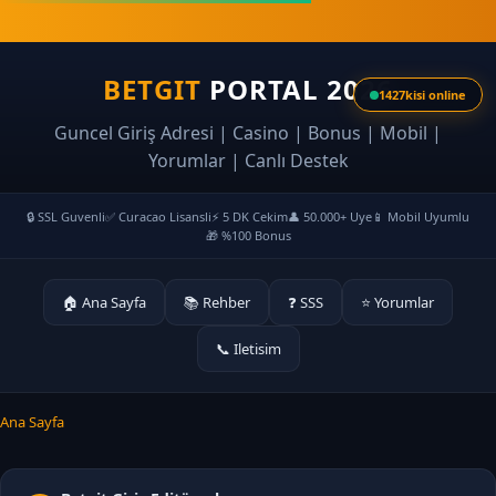
BETGIT
PORTAL 2026
1427
kisi online
Guncel Giriş Adresi | Casino | Bonus | Mobil |
Yorumlar | Canlı Destek
🔒 SSL Guvenli
✅ Curacao Lisansli
⚡ 5 DK Cekim
👤 50.000+ Uye
📱 Mobil Uyumlu
🎁 %100 Bonus
🏠 Ana Sayfa
📚 Rehber
❓ SSS
⭐ Yorumlar
📞 Iletisim
Ana Sayfa