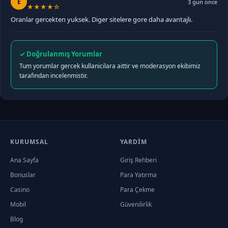
E
3 gun once
★★★★☆
Oranlar gercekten yuksek. Diger sitelere gore daha avantajlı.
✓ Doğrulanmış Yorumlar
Tum yorumlar gercek kullanicilara aittir ve moderasyon ekibimiz
tarafından incelenmistir.
KURUMSAL
YARDIM
Ana Sayfa
Giriş Rehberi
Bonuslar
Para Yatırma
Casino
Para Çekme
Mobil
Güvenilirlik
Blog