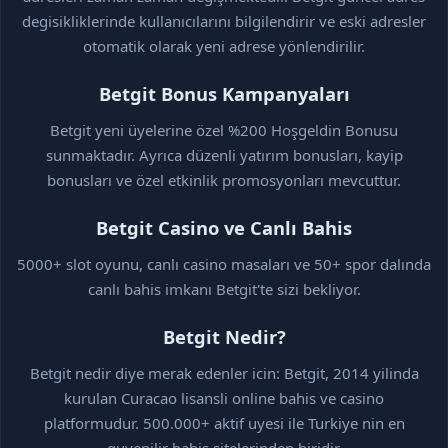
degisikliklerinde kullanıcılarını bilgilendirir ve eski adresler
otomatik olarak yeni adrese yönlendirilir.
Betgit Bonus Kampanyaları
Betgit yeni üyelerine özel %200 Hoşgeldin Bonusu
sunmaktadır. Ayrıca düzenli yatırım bonusları, kayip
bonusları ve özel etkinlik promosyonları mevcuttur.
Betgit Casino ve Canlı Bahis
5000+ slot oyunu, canlı casino masaları ve 50+ spor dalında
canlı bahis imkanı Betgit'te sizi bekliyor.
Betgit Nedir?
Betgit nedir diye merak edenler icin: Betgit, 2014 yilinda
kurulan Curacao lisansli online bahis ve casino
platformudur. 500.000+ aktif uyesi ile Turkiye nin en