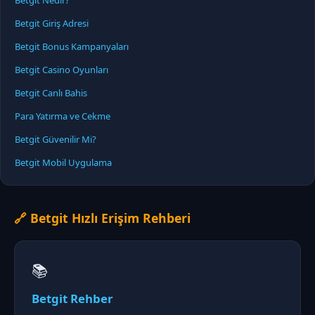
Betgit Nedir?
Betgit Giriş Adresi
Betgit Bonus Kampanyaları
Betgit Casino Oyunları
Betgit Canlı Bahis
Para Yatırma ve Cekme
Betgit Güvenilir Mi?
Betgit Mobil Uygulama
🔗 Betgit Hızlı Erişim Rehberi
📚
Betgit Rehber