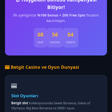
Bitiyor!
Ilk uyeliginize
%100 bonus + 200 Free Spin
firsatini
kacirmayin.
08
56
04
SAAT
DAKIKA
SANIYE
🎰 Betgit Casino ve Oyun Dunyasi
🎰
Slot Oyunları
Betgit slot
koleksiyonunda Sweet Bonanza, Gates of
Olympus, Big Bass Bonanza ve 5000+ oyun.