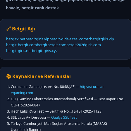
havale
,
betgit canlı destek
🔗 Betgit Ağı
betgitx.net
betgitgiris.vip
betgit-giris-sitesi.com
tr.betgitgiris.vip
betgit-betgit.com
betgitbetgit.com
betgit2026giris.com
betgit-giris.net
betgit-giris.xyz
📚 Kaynaklar ve Referanslar
Curacao e-Gaming Lisans No. 8048/JAZ —
https://curacao-
egaming.com
GLI (Gaming Laboratories International) Sertifikasi — Test Raporu No.
GLI-TR-2024-0847
iTech Labs RNG Testi — Sertifika No. ITL-TST-2025-1123
SSL Labs A+ Derecesi —
Qualys SSL Test
Türkiye Cumhuriyeti Mali Suçlari Arastirma Kurulu (MASAK)
Uyumluluk Raporu