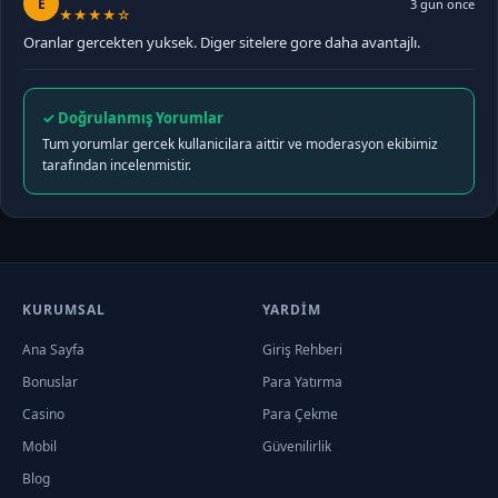
E
3 gun once
★★★★☆
Oranlar gercekten yuksek. Diger sitelere gore daha avantajlı.
✓ Doğrulanmış Yorumlar
Tum yorumlar gercek kullanicilara aittir ve moderasyon ekibimiz
tarafından incelenmistir.
KURUMSAL
YARDIM
Ana Sayfa
Giriş Rehberi
Bonuslar
Para Yatırma
Casino
Para Çekme
Mobil
Güvenilirlik
Blog