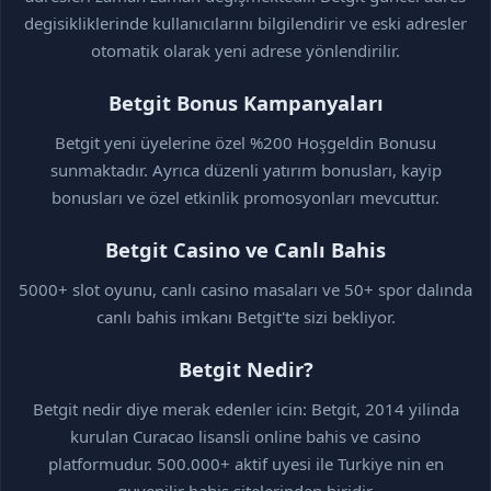
degisikliklerinde kullanıcılarını bilgilendirir ve eski adresler
otomatik olarak yeni adrese yönlendirilir.
Betgit Bonus Kampanyaları
Betgit yeni üyelerine özel %200 Hoşgeldin Bonusu
sunmaktadır. Ayrıca düzenli yatırım bonusları, kayip
bonusları ve özel etkinlik promosyonları mevcuttur.
Betgit Casino ve Canlı Bahis
5000+ slot oyunu, canlı casino masaları ve 50+ spor dalında
canlı bahis imkanı Betgit'te sizi bekliyor.
Betgit Nedir?
Betgit nedir diye merak edenler icin: Betgit, 2014 yilinda
kurulan Curacao lisansli online bahis ve casino
platformudur. 500.000+ aktif uyesi ile Turkiye nin en