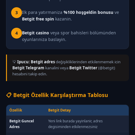
Ilk para yatırmaniza
%100 hoşgeldin bonusu
ve
3
Betgit free spin
kazanin.
Betgit casino
veya spor bahisleri bölümünden
4
oyunlarıniza baslayin.
💡
Ipucu:
Betgit adres
değişikliklerinden etkilenmemek icin
Betgit Telegram
kanalini veya
Betgit Twitter
(@betgit)
hesabıni takip edin.
📋 Betgit Özellik Karşılaştırma Tablosu
Özellik
Betgit Detay
Betgit Guncel
Yeni link burada yayinlanir, adres
Adres
degisiminden etkilenmezsiniz