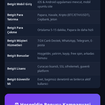
iOS & Android uygulamasi mevcut, mobil
Betgit Mobil Giriş
uyumlu site
Betgit Para
Papara, Havale, Kripto (BTC/ETH/USDT),
Yatırma
Cepbank, Jeton
Betgit Para
Ortalama 5-15 dakika, Papara ile daha hizli
Çekme
Betgit Müşteri
7/24 Canlı Destek, WhatsApp, Telegram, E-
Hizmetleri
posta
Hoşgeldin, yatirim, kayip, free spin, arkadas
Betgit Bonuslar
bonusu
Curacao lisansli, SSL sifrelemeli, guvenli
Betgit Lisans
platform
Betgit Güvenilir
Evet, bagimsiz denetimli ve binlerce aktif
Mi
kullanici
⏰ Hoşgeldin Bonusu Kampanyasi