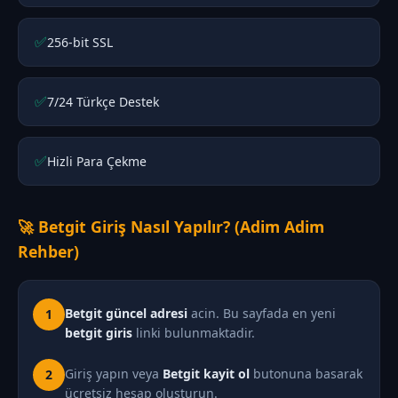
✅
256-bit SSL
✅
7/24 Türkçe Destek
✅
Hizli Para Çekme
🚀 Betgit Giriş Nasıl Yapılır? (Adim Adim
Rehber)
Betgit güncel adresi
acin. Bu sayfada en yeni
1
betgit giris
linki bulunmaktadir.
Giriş yapın veya
Betgit kayit ol
butonuna basarak
2
ücretsiz hesap oluşturun.