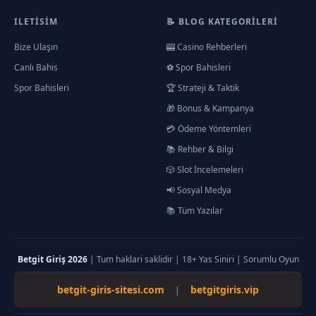
ILETISIM
📝 BLOG KATEGORILERI
Bize Ulaşın
🎰 Casino Rehberleri
Canlı Bahis
⚽ Spor Bahisleri
Spor Bahisleri
🏆 Strateji & Taktik
🎁 Bonus & Kampanya
💳 Ödeme Yöntemleri
📚 Rehber & Bilgi
🎲 Slot İncelemeleri
📢 Sosyal Medya
📚 Tüm Yazılar
Betgit Giriş 2026
| Tum haklari saklidir | 18+ Yas Siniri | Sorumlu Oyun
betgit-giris-sitesi.com
betgitgiris.vip
|