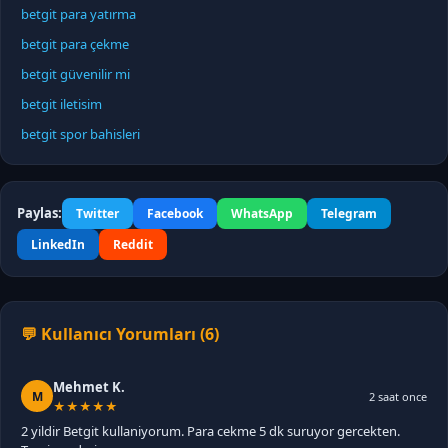
betgit para yatırma
betgit para çekme
betgit güvenilir mi
betgit iletisim
betgit spor bahisleri
Paylas:
Twitter
Facebook
WhatsApp
Telegram
LinkedIn
Reddit
💬 Kullanıcı Yorumları (6)
Mehmet K.
M
2 saat once
★★★★★
2 yildir Betgit kullaniyorum. Para cekme 5 dk suruyor gercekten.