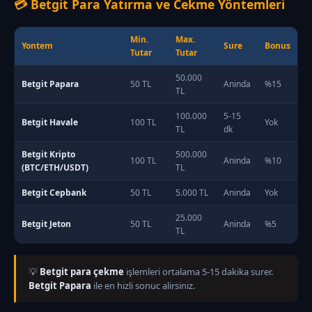
💳 Betgit Para Yatırma ve Cekme Yöntemleri
Min.
Max.
Yontem
Sure
Bonus
Tutar
Tutar
50.000
Betgit Papara
50 TL
Aninda
%15
TL
100.000
5-15
Betgit Havale
100 TL
Yok
TL
dk
Betgit Kripto
500.000
100 TL
Aninda
%10
(BTC/ETH/USDT)
TL
Betgit Cepbank
50 TL
5.000 TL
Aninda
Yok
25.000
Betgit Jeton
50 TL
Aninda
%5
TL
💡
Betgit para çekme
işlemleri ortalama 5-15 dakika surer.
Betgit Papara
ile en hizli sonuc alirsiniz.