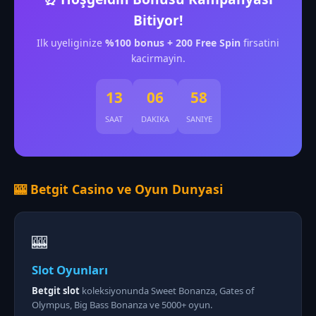
Bitiyor!
Ilk uyeliginize
%100 bonus + 200 Free Spin
firsatini
kacirmayin.
13
06
57
SAAT
DAKIKA
SANIYE
🎰 Betgit Casino ve Oyun Dunyasi
🎰
Slot Oyunları
Betgit slot
koleksiyonunda Sweet Bonanza, Gates of
Olympus, Big Bass Bonanza ve 5000+ oyun.