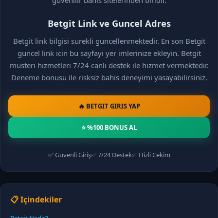
guvenilir bahis sitelerinden biridir.
Betgit Link ve Guncel Adres
Betgit link bilgisi surekli guncellenmektedir. En son Betgit
guncel link icin bu sayfayi yer imlerinize ekleyin. Betgit
musteri hizmetleri 7/24 canli destek ile hizmet vermektedir.
Deneme bonusu ile risksiz bahis deneyimi yasayabilirsiniz.
🔥 BETGIT GIRIS YAP
⭐ %100 BONUS AL
✅ Güvenli Giriş
✅ 7/24 Destek
✅ Hizli Cekim
📋 Içindekiler