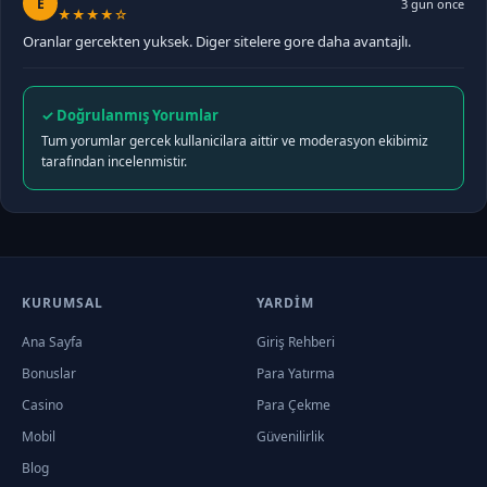
E
3 gun once
★★★★☆
Oranlar gercekten yuksek. Diger sitelere gore daha avantajlı.
✓ Doğrulanmış Yorumlar
Tum yorumlar gercek kullanicilara aittir ve moderasyon ekibimiz
tarafından incelenmistir.
KURUMSAL
YARDIM
Ana Sayfa
Giriş Rehberi
Bonuslar
Para Yatırma
Casino
Para Çekme
Mobil
Güvenilirlik
Blog