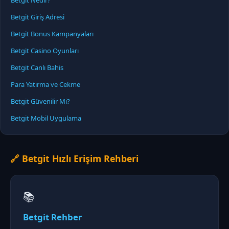
Betgit Nedir?
Betgit Giriş Adresi
Betgit Bonus Kampanyaları
Betgit Casino Oyunları
Betgit Canlı Bahis
Para Yatırma ve Cekme
Betgit Güvenilir Mi?
Betgit Mobil Uygulama
🔗 Betgit Hızlı Erişim Rehberi
📚
Betgit Rehber