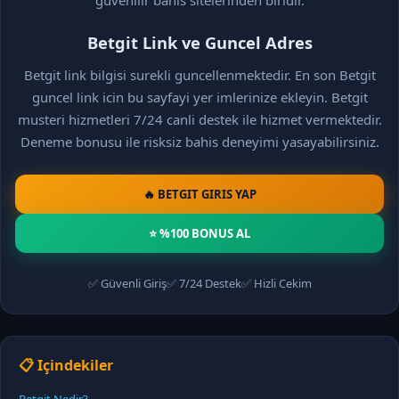
guvenilir bahis sitelerinden biridir.
Betgit Link ve Guncel Adres
Betgit link bilgisi surekli guncellenmektedir. En son Betgit
guncel link icin bu sayfayi yer imlerinize ekleyin. Betgit
musteri hizmetleri 7/24 canli destek ile hizmet vermektedir.
Deneme bonusu ile risksiz bahis deneyimi yasayabilirsiniz.
🔥 BETGIT GIRIS YAP
⭐ %100 BONUS AL
✅ Güvenli Giriş
✅ 7/24 Destek
✅ Hizli Cekim
📋 Içindekiler