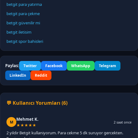
betgit para yatırma
betgit para çekme
betgit güvenilir mi
betgit iletisim
betgit spor bahisleri
Paylas:
Twitter
Facebook
WhatsApp
Telegram
LinkedIn
Reddit
💬 Kullanıcı Yorumları (6)
Mehmet K.
M
2 saat once
★★★★★
2 yildir Betgit kullaniyorum. Para cekme 5 dk suruyor gercekten.