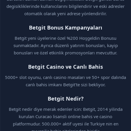
degisikliklerinde kullanıcılarını bilgilendirir ve eski adresler
otomatik olarak yeni adrese yönlendirilir.
Betgit Bonus Kampanyaları
Betgit yeni üyelerine özel %200 Hoşgeldin Bonusu
sunmaktadır. Ayrıca düzenli yatırım bonusları, kayip
bonusları ve özel etkinlik promosyonları mevcuttur.
Betgit Casino ve Canlı Bahis
5000+ slot oyunu, canlı casino masaları ve 50+ spor dalında
canlı bahis imkanı Betgit'te sizi bekliyor.
Betgit Nedir?
Betgit nedir diye merak edenler icin: Betgit, 2014 yilinda
kurulan Curacao lisansli online bahis ve casino
platformudur. 500.000+ aktif uyesi ile Turkiye nin en