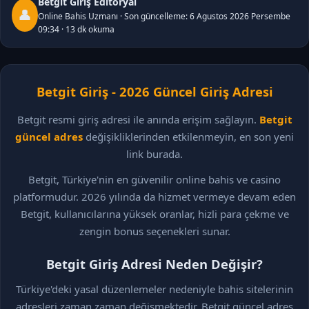
Betgit Giriş Editöryal
👤
Online Bahis Uzmanı · Son güncelleme: 6 Agustos 2026 Persembe
09:34 ·
13
dk okuma
Betgit Giriş - 2026 Güncel Giriş Adresi
Betgit resmi giriş adresi ile anında erişim sağlayın.
Betgit
güncel adres
değişikliklerinden etkilenmeyin, en son yeni
link burada.
Betgit, Türkiye'nin en güvenilir online bahis ve casino
platformudur. 2026 yılında da hizmet vermeye devam eden
Betgit, kullanıcılarına yüksek oranlar, hizli para çekme ve
zengin bonus seçenekleri sunar.
Betgit Giriş Adresi Neden Değişir?
Türkiye'deki yasal düzenlemeler nedeniyle bahis sitelerinin
adresleri zaman zaman değişmektedir. Betgit güncel adres