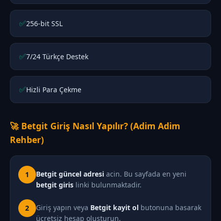
✅
256-bit SSL
✅
7/24 Türkçe Destek
✅
Hizli Para Çekme
🚀 Betgit Giriş Nasıl Yapılır? (Adim Adim
Rehber)
Betgit güncel adresi
acin. Bu sayfada en yeni
1
betgit giris
linki bulunmaktadir.
Giriş yapın veya
Betgit kayit ol
butonuna basarak
2
ücretsiz hesap oluşturun.