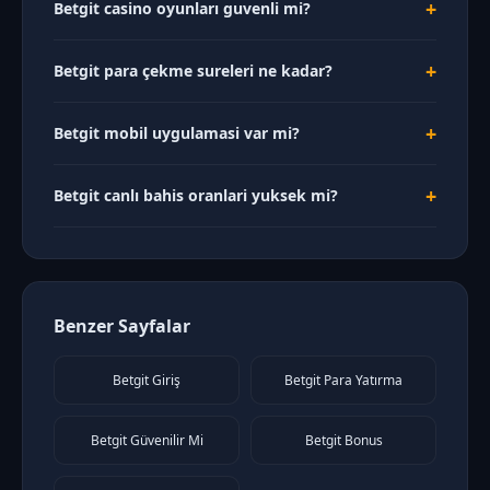
Betgit casino oyunları guvenli mi?
Betgit para çekme sureleri ne kadar?
Betgit mobil uygulamasi var mi?
Betgit canlı bahis oranlari yuksek mi?
Benzer Sayfalar
Betgit Giriş
Betgit Para Yatırma
Betgit Güvenilir Mi
Betgit Bonus