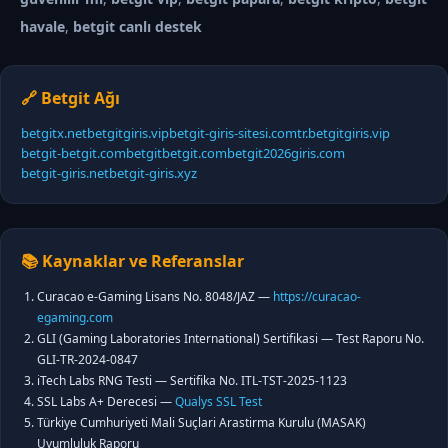
havale
,
betgit canlı destek
🔗 Betgit Ağı
betgitx.net
betgitgiris.vip
betgit-giris-sitesi.com
tr.betgitgiris.vip
betgit-betgit.com
betgitbetgit.com
betgit2026giris.com
betgit-giris.net
betgit-giris.xyz
📚 Kaynaklar ve Referanslar
Curacao e-Gaming Lisans No. 8048/JAZ —
https://curacao-
egaming.com
GLI (Gaming Laboratories International) Sertifikasi — Test Raporu No.
GLI-TR-2024-0847
iTech Labs RNG Testi — Sertifika No. ITL-TST-2025-1123
SSL Labs A+ Derecesi —
Qualys SSL Test
Türkiye Cumhuriyeti Mali Suçlari Arastirma Kurulu (MASAK)
Uyumluluk Raporu