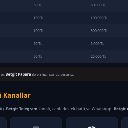
50 TL
50.000 TL
100 TL
100.000 TL
100 TL
500.000 TL
50 TL
5.000 TL
50 TL
25.000 TL
rer.
Betgit Papara
ile en hizli sonuc alirsiniz.
i Kanallar
t),
Betgit Telegram
kanali, canlı destek hatti ve WhatsApp.
Betgit 