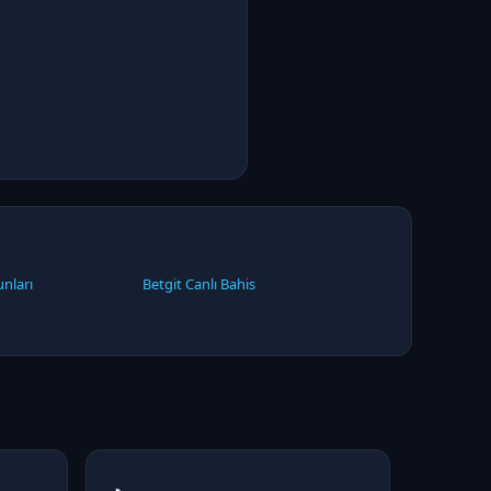
nları
Betgit Canlı Bahis