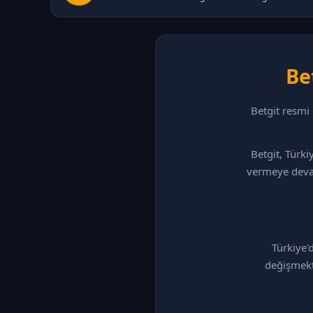
Be
Betgit resmi 
Betgit, Türki
vermeye devam
Türkiye'
değişmekte