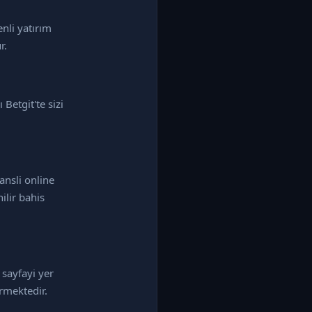
nli yatırım
r.
Betgit'te sizi
ansli online
ilir bahis
 sayfayi yer
ermektedir.