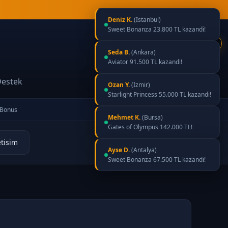
1962
kisi online
Destek
 Bonus
etisim