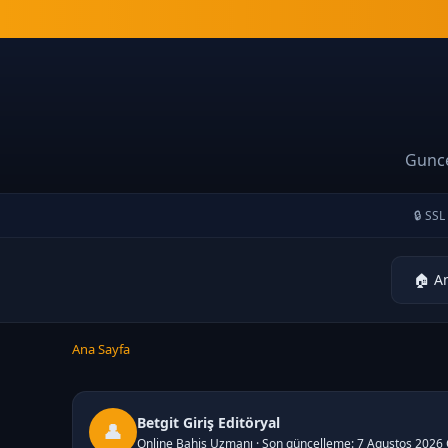
Gunce
🔒 SSL
🏠 A
Ana Sayfa
Betgit Giriş Editöryal
👤
Online Bahis Uzmanı · Son güncelleme: 7 Agustos 2026