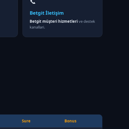
📞
Betgit İletişim
Betgit müşteri hizmetleri
ve destek
kanallari.
Sure
Bonus