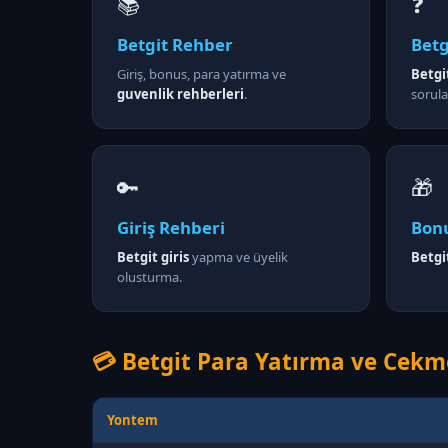
📚
❓
Betgit Rehber
Betg
Giriş, bonus, para yatırma ve
Betgi
guvenlik rehberleri
.
sorula
🔑
🎁
Giriş Rehberi
Bon
Betgit giris
yapma ve üyelik
Betgi
olusturma.
💳 Betgit Para Yatırma ve Cekm
Yontem