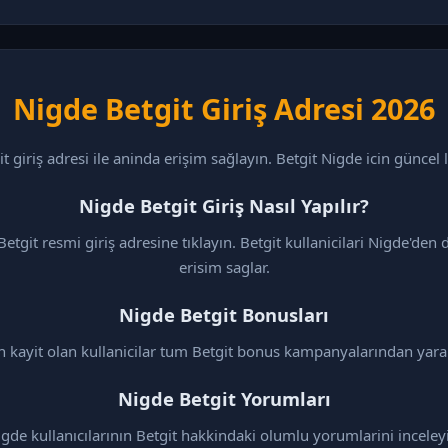
Nigde Betgit Giriş Adresi 2026
t giriş adresi ile aninda erişim sağlayın. Betgit Nigde icin güncel 
Nigde Betgit Giriş Nasıl Yapılır?
Betgit resmi giriş adresine tıklayın. Betgit kullanicilari Nigde'den
erisim saglar.
Nigde Betgit Bonusları
 kayit olan kullanicilar tum Betgit bonus kampanyalarından yarar
Nigde Betgit Yorumları
gde kullanıcılarının Betgit hakkindaki olumlu yorumlarini inceley