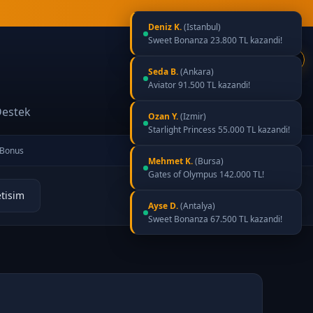
1915
kisi online
Destek
 Bonus
etisim