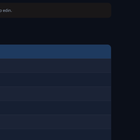
p edin.