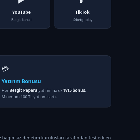
YouTube
TikTok
Betgit kanali
@betgitplay
💳
Yatırım Bonusu
Her
Betgit Papara
yatirimina ek
%15 bonus
.
Minimum 100 TL yatirim sarti.
ve bagimsiz denetim kuruluslari tarafından test edilen