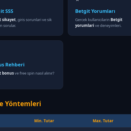
it SSS
Betgit Yorumları
t sikayet
, giris sorunlari ve sik
Gercek kullanicilarin
Betgit
n sorular.
yorumlari
ve deneyimleri.
us Rehberi
t bonus
ve free spin nasıl alınır?
e Yöntemleri
Min. Tutar
Max. Tutar