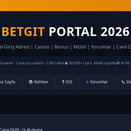
BETGIT
PORTAL 2026
l Giriş Adresi | Casino | Bonus | Mobil | Yorumlar | Canlı 
 Guvenli
✅ Curacao Lisansli
⚡ 5 DK Cekim
👤 50.000+ Uye
📱 Mobil Uyumlu
🎁 %100
na Sayfa
📚 Rehber
❓ SSS
⭐ Yorumlar
📞 Il
 Cuma 03:00 ·
16
dk okuma