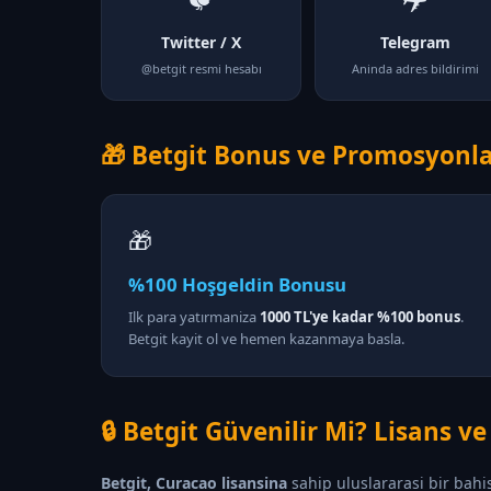
Twitter / X
Telegram
@betgit resmi hesabı
Aninda adres bildirimi
🎁 Betgit Bonus ve Promosyonla
🎁
%100 Hoşgeldin Bonusu
Ilk para yatırmaniza
1000 TL'ye kadar %100 bonus
.
Betgit kayit ol ve hemen kazanmaya basla.
🔒 Betgit Güvenilir Mi? Lisans v
Betgit, Curacao lisansina
sahip uluslararasi bir bahi