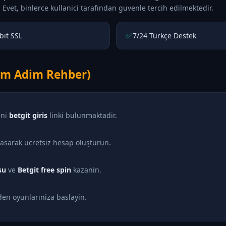
Evet, binlerce kullanici tarafından guvenle tercih edilmektedir.
✅
bit SSL
7/24 Türkçe Destek
Adim Adim Rehber)
eni
betgit giris
linki bulunmaktadir.
sarak ücretsiz hesap oluşturun.
su
ve
Betgit free spin
kazanin.
en oyunlarıniza baslayin.