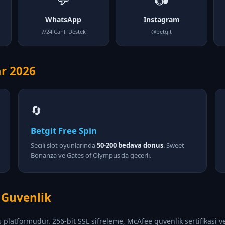
WhatsApp
Instagram
7/24 Canlı Destek
@betgit
r 2026
🔄
Betgit Free Spin
Secili slot oyunlarında
50-200 bedava donus
. Sweet
Bonanza ve Gates of Olympus'da gecerli.
e Guvenlik
s platformudur. 256-bit SSL sifreleme, McAfee guvenlik sertifikasi 