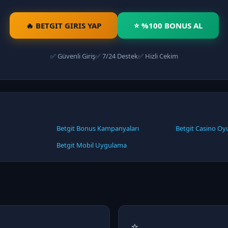
🔥 BETGIT GIRIS YAP
⭐ %100 BONUS AL
✅ Güvenli Giriş
✅ 7/24 Destek
✅ Hizli Cekim
Betgit Bonus Kampanyaları
Betgit Casino Oyu
Betgit Mobil Uygulama
⭐