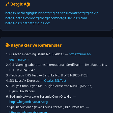
🔗 Betgit Ağı
betgitx.net
betgitgiris.vip
betgit-giris-sitesi.com
tr.betgitgiris.vip
betgit-betgit.com
betgitbetgit.com
betgit2026giris.com
betgit-giris.net
betgit-giris.xyz
📚 Kaynaklar ve Referanslar
Curacao e-Gaming Lisans No. 8048/JAZ —
https://curacao-
egaming.com
GLI (Gaming Laboratories International) Sertifikasi — Test Raporu No.
GLI-TR-2024-0847
iTech Labs RNG Testi — Sertifika No. ITL-TST-2025-1123
SSL Labs A+ Derecesi —
Qualys SSL Test
Türkiye Cumhuriyeti Mali Suçlari Arastirma Kurulu (MASAK)
Uyumluluk Raporu
BeGambleAware.org Sorumlu Oyun Ortakligi —
https://begambleaware.org
Spelinspektionen (Isvec Oyun Otoritesi) Bilgi Paylasimi —
https://spelinspektionen.se