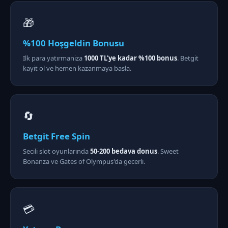
🎁
%100 Hoşgeldin Bonusu
Ilk para yatırmaniza
1000 TL'ye kadar %100 bonus
. Betgit
kayit ol ve hemen kazanmaya basla.
🔄
Betgit Free Spin
Secili slot oyunlarında
50-200 bedava donus
. Sweet
Bonanza ve Gates of Olympus'da gecerli.
💳