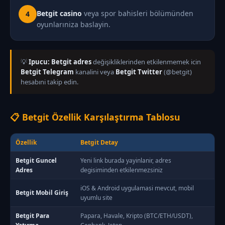
Betgit casino
veya spor bahisleri bölümünden
4
oyunlarıniza baslayin.
💡
Ipucu:
Betgit adres
değişikliklerinden etkilenmemek icin
Betgit Telegram
kanalini veya
Betgit Twitter
(@betgit)
hesabıni takip edin.
📋 Betgit Özellik Karşılaştırma Tablosu
Özellik
Betgit Detay
Betgit Guncel
Yeni link burada yayinlanir, adres
Adres
degisiminden etkilenmezsiniz
iOS & Android uygulamasi mevcut, mobil
Betgit Mobil Giriş
uyumlu site
Betgit Para
Papara, Havale, Kripto (BTC/ETH/USDT),