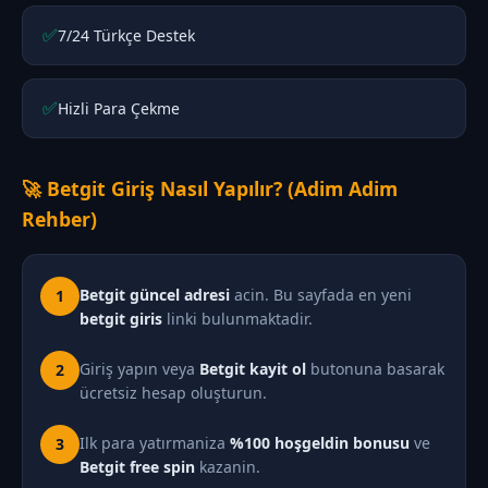
✅
7/24 Türkçe Destek
✅
Hizli Para Çekme
🚀 Betgit Giriş Nasıl Yapılır? (Adim Adim
Rehber)
Betgit güncel adresi
acin. Bu sayfada en yeni
1
betgit giris
linki bulunmaktadir.
Giriş yapın veya
Betgit kayit ol
butonuna basarak
2
ücretsiz hesap oluşturun.
Ilk para yatırmaniza
%100 hoşgeldin bonusu
ve
3
Betgit free spin
kazanin.