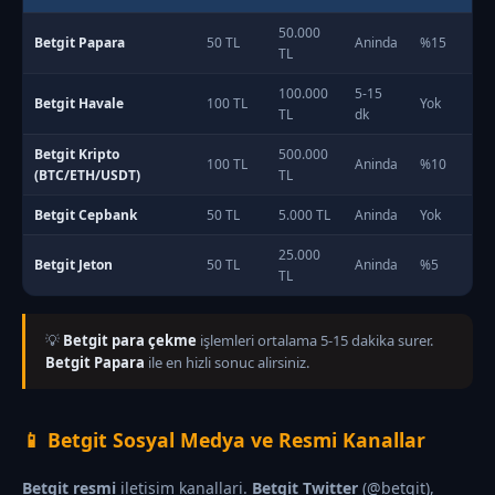
50.000
Betgit Papara
50 TL
Aninda
%15
TL
100.000
5-15
Betgit Havale
100 TL
Yok
TL
dk
Betgit Kripto
500.000
100 TL
Aninda
%10
(BTC/ETH/USDT)
TL
Betgit Cepbank
50 TL
5.000 TL
Aninda
Yok
25.000
Betgit Jeton
50 TL
Aninda
%5
TL
💡
Betgit para çekme
işlemleri ortalama 5-15 dakika surer.
Betgit Papara
ile en hizli sonuc alirsiniz.
📱 Betgit Sosyal Medya ve Resmi Kanallar
Betgit resmi
iletisim kanallari.
Betgit Twitter
(@betgit),