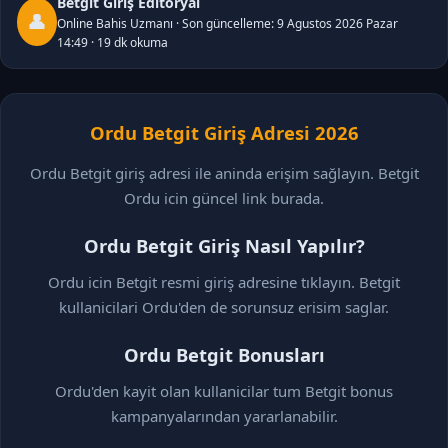
Betgit Giriş Editöryal
👤
Online Bahis Uzmanı · Son güncelleme: 9 Agustos 2026 Pazar
14:49 ·
19
dk okuma
Ordu Betgit Giriş Adresi 2026
Ordu Betgit giriş adresi ile aninda erişim sağlayın. Betgit
Ordu icin güncel link burada.
Ordu Betgit Giriş Nasıl Yapılır?
Ordu icin Betgit resmi giriş adresine tıklayın. Betgit
kullanicilari Ordu'den de sorunsuz erisim saglar.
Ordu Betgit Bonusları
Ordu'den kayit olan kullanicilar tum Betgit bonus
kampanyalarından yararlanabilir.