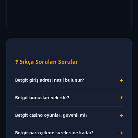
❓ Sıkça Sorulan Sorular
Betgit giriş adresi nasıl bulunur?
Betgit bonusları nelerdir?
Betgit casino oyunları guvenli mi?
Betgit para çekme sureleri ne kadar?