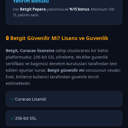
Yatırım Bonusu
Her
Betgit Papara
yatirimina ek
%15 bonus
. Minimum 100
TL yatirim sarti.
🔒 Betgit Güvenilir Mi? Lisans ve Guvenlik
Betgit, Curacao lisansina
sahip uluslararasi bir bahis
platformudur. 256-bit SSL sifreleme, McAfee guvenlik
sertifikasi ve bagimsiz denetim kuruluslari tarafından test
edilen oyunlar sunar.
Betgit güvenilir mi
sorusunun cevabi:
Evet, binlerce kullanici tarafından guvenle tercih
edilmektedir.
✅
Curacao Lisansli
✅
256-bit SSL