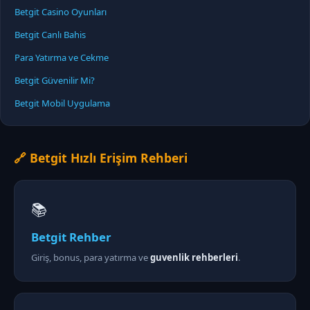
Betgit Casino Oyunları
Betgit Canlı Bahis
Para Yatırma ve Cekme
Betgit Güvenilir Mi?
Betgit Mobil Uygulama
🔗 Betgit Hızlı Erişim Rehberi
📚
Betgit Rehber
Giriş, bonus, para yatırma ve
guvenlik rehberleri
.