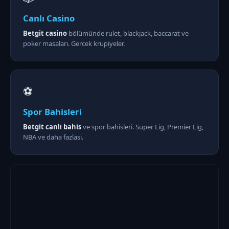
Canlı Casino
Betgit casino
bölümünde rulet, blackjack, baccarat ve
poker masaları. Gercek krupiyeler.
⚽
Spor Bahisleri
Betgit canlı bahis
ve spor bahisleri. Süper Lig, Premier Lig,
NBA ve daha fazlasi.