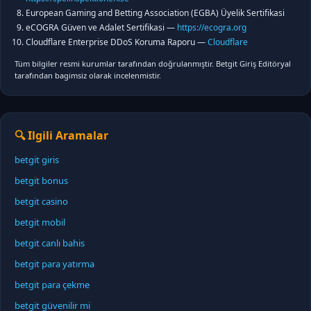
European Gaming and Betting Association (EGBA) Üyelik Sertifikasi
eCOGRA Güven ve Adalet Sertifikasi —
https://ecogra.org
Cloudflare Enterprise DDoS Koruma Raporu —
Cloudflare
Tüm bilgiler resmi kurumlar tarafından doğrulanmıştir. Betgit Giriş Editöryal
tarafından bagimsiz olarak incelenmistir.
🔍 Ilgili Aramalar
betgit giris
betgit bonus
betgit casino
betgit mobil
betgit canlı bahis
betgit para yatırma
betgit para çekme
betgit güvenilir mi