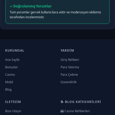
✓ Doğrulanmış Yorumlar
Tum yorumlar gercek kullanicilara aittir ve moderasyon ekibimiz
tarafından incelenmistir.
KURUMSAL
YARDIM
Ana Sayfa
Giriş Rehberi
Bonuslar
Para Yatırma
Casino
Para Çekme
Mobil
Güvenilirlik
Blog
ILETISIM
📝 BLOG KATEGORILERI
Bize Ulaşın
🎰 Casino Rehberleri