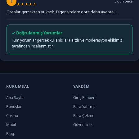
E
3 gun once
★★★★☆
Oranlar gercekten yuksek. Diger sitelere gore daha avantajlı.
✓ Doğrulanmış Yorumlar
Tum yorumlar gercek kullanicilara aittir ve moderasyon ekibimiz
tarafından incelenmistir.
KURUMSAL
YARDIM
Ana Sayfa
Giriş Rehberi
Bonuslar
Para Yatırma
Casino
Para Çekme
Mobil
Güvenilirlik
Blog