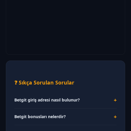
❓ Sıkça Sorulan Sorular
Betgit giriş adresi nasıl bulunur?
Betgit bonusları nelerdir?