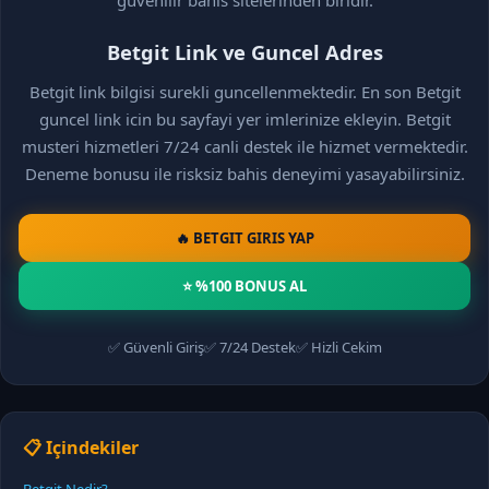
guvenilir bahis sitelerinden biridir.
Betgit Link ve Guncel Adres
Betgit link bilgisi surekli guncellenmektedir. En son Betgit
guncel link icin bu sayfayi yer imlerinize ekleyin. Betgit
musteri hizmetleri 7/24 canli destek ile hizmet vermektedir.
Deneme bonusu ile risksiz bahis deneyimi yasayabilirsiniz.
🔥 BETGIT GIRIS YAP
⭐ %100 BONUS AL
✅ Güvenli Giriş
✅ 7/24 Destek
✅ Hizli Cekim
📋 Içindekiler