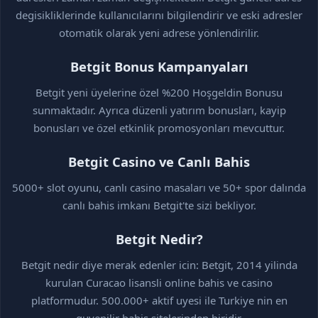
degisikliklerinde kullanıcılarını bilgilendirir ve eski adresler
otomatik olarak yeni adrese yönlendirilir.
Betgit Bonus Kampanyaları
Betgit yeni üyelerine özel %200 Hoşgeldin Bonusu
sunmaktadır. Ayrıca düzenli yatırım bonusları, kayip
bonusları ve özel etkinlik promosyonları mevcuttur.
Betgit Casino ve Canlı Bahis
5000+ slot oyunu, canlı casino masaları ve 50+ spor dalında
canlı bahis imkanı Betgit'te sizi bekliyor.
Betgit Nedir?
Betgit nedir diye merak edenler icin: Betgit, 2014 yilinda
kurulan Curacao lisansli online bahis ve casino
platformudur. 500.000+ aktif uyesi ile Turkiye nin en