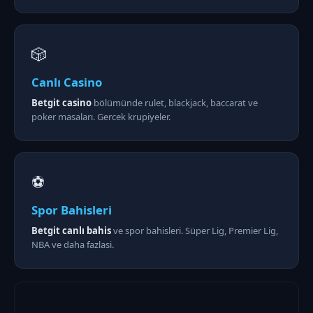
🎲
Canlı Casino
Betgit casino
bölümünde rulet, blackjack, baccarat ve
poker masaları. Gercek krupiyeler.
⚽
Spor Bahisleri
Betgit canlı bahis
ve spor bahisleri. Süper Lig, Premier Lig,
NBA ve daha fazlasi.