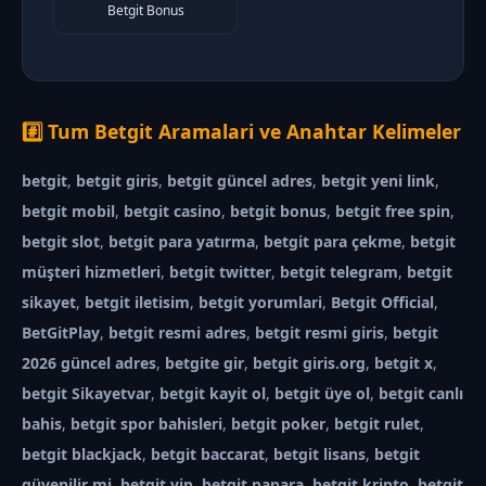
Betgit Bonus
#️⃣ Tum Betgit Aramalari ve Anahtar Kelimeler
betgit
,
betgit giris
,
betgit güncel adres
,
betgit yeni link
,
betgit mobil
,
betgit casino
,
betgit bonus
,
betgit free spin
,
betgit slot
,
betgit para yatırma
,
betgit para çekme
,
betgit
müşteri hizmetleri
,
betgit twitter
,
betgit telegram
,
betgit
sikayet
,
betgit iletisim
,
betgit yorumlari
,
Betgit Official
,
BetGitPlay
,
betgit resmi adres
,
betgit resmi giris
,
betgit
2026 güncel adres
,
betgite gir
,
betgit giris.org
,
betgit x
,
betgit Sikayetvar
,
betgit kayit ol
,
betgit üye ol
,
betgit canlı
bahis
,
betgit spor bahisleri
,
betgit poker
,
betgit rulet
,
betgit blackjack
,
betgit baccarat
,
betgit lisans
,
betgit
güvenilir mi
,
betgit vip
,
betgit papara
,
betgit kripto
,
betgit