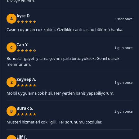
Tavsiye ederim.
Ayse D.
A
5 saat once
★★★★★
Casino oyunları cok kaliteli. Özellikle canlı casino bölümü harika.
Can Y.
C
1 gun once
★★★★☆
Bonuslar gayet iyi ama çevrim şartı biraz yuksek. Genel olarak
memnunum.
Zeynep A.
Z
1 gun once
★★★★★
Mobil uygulama cok hizli. Her yerden bahis yapabiliyorum.
Burak S.
B
2 gun once
★★★★★
Musteri hizmetleri cok ilgili. Her sorunumu cozduler.
Elif T.