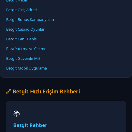
Betgit Nedir?
Betgit Giriş Adresi
Betgit Bonus Kampanyaları
Betgit Casino Oyunları
Betgit Canlı Bahis
Para Yatırma ve Cekme
Betgit Güvenilir Mi?
Betgit Mobil Uygulama
🔗 Betgit Hızlı Erişim Rehberi
📚
Betgit Rehber