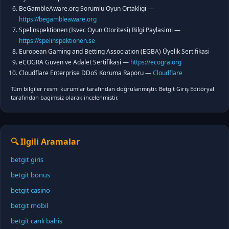
BeGambleAware.org Sorumlu Oyun Ortakligi —
https://begambleaware.org
Spelinspektionen (Isvec Oyun Otoritesi) Bilgi Paylasimi —
https://spelinspektionen.se
European Gaming and Betting Association (EGBA) Üyelik Sertifikasi
eCOGRA Güven ve Adalet Sertifikasi —
https://ecogra.org
Cloudflare Enterprise DDoS Koruma Raporu —
Cloudflare
Tüm bilgiler resmi kurumlar tarafından doğrulanmıştir. Betgit Giriş Editöryal
tarafından bagimsiz olarak incelenmistir.
🔍 Ilgili Aramalar
betgit giris
betgit bonus
betgit casino
betgit mobil
betgit canlı bahis