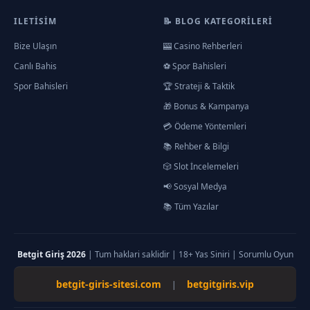
ILETISIM
📝 BLOG KATEGORILERI
Bize Ulaşın
🎰 Casino Rehberleri
Canlı Bahis
⚽ Spor Bahisleri
Spor Bahisleri
🏆 Strateji & Taktik
🎁 Bonus & Kampanya
💳 Ödeme Yöntemleri
📚 Rehber & Bilgi
🎲 Slot İncelemeleri
📢 Sosyal Medya
📚 Tüm Yazılar
Betgit Giriş 2026
| Tum haklari saklidir | 18+ Yas Siniri | Sorumlu Oyun
betgit-giris-sitesi.com
betgitgiris.vip
|