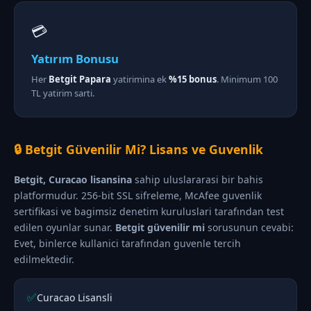
💳
Yatırım Bonusu
Her
Betgit Papara
yatirimina ek
%15 bonus
. Minimum 100
TL yatirim sarti.
🔒 Betgit Güvenilir Mi? Lisans ve Guvenlik
Betgit, Curacao lisansina
sahip uluslararasi bir bahis
platformudur. 256-bit SSL sifreleme, McAfee guvenlik
sertifikasi ve bagimsiz denetim kuruluslari tarafından test
edilen oyunlar sunar.
Betgit güvenilir mi
sorusunun cevabi:
Evet, binlerce kullanici tarafından guvenle tercih
edilmektedir.
✅
Curacao Lisansli