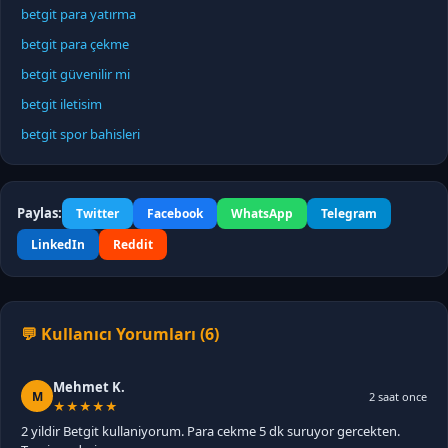
betgit para yatırma
betgit para çekme
betgit güvenilir mi
betgit iletisim
betgit spor bahisleri
Paylas:
Twitter
Facebook
WhatsApp
Telegram
LinkedIn
Reddit
💬 Kullanıcı Yorumları (6)
Mehmet K.
M
2 saat once
★★★★★
2 yildir Betgit kullaniyorum. Para cekme 5 dk suruyor gercekten.