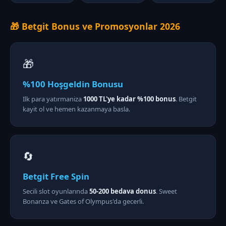
🎁 Betgit Bonus ve Promosyonlar 2026
🎁
%100 Hoşgeldin Bonusu
Ilk para yatırmaniza
1000 TL'ye kadar %100 bonus
. Betgit
kayit ol ve hemen kazanmaya basla.
🔄
Betgit Free Spin
Secili slot oyunlarında
50-200 bedava donus
. Sweet
Bonanza ve Gates of Olympus'da gecerli.