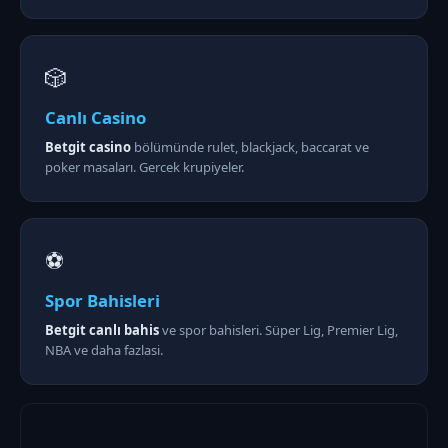
🎲
Canlı Casino
Betgit casino
bölümünde rulet, blackjack, baccarat ve
poker masaları. Gercek krupiyeler.
⚽
Spor Bahisleri
Betgit canlı bahis
ve spor bahisleri. Süper Lig, Premier Lig,
NBA ve daha fazlasi.