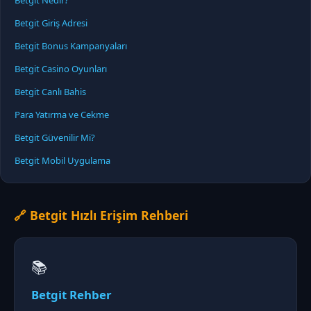
Betgit Nedir?
Betgit Giriş Adresi
Betgit Bonus Kampanyaları
Betgit Casino Oyunları
Betgit Canlı Bahis
Para Yatırma ve Cekme
Betgit Güvenilir Mi?
Betgit Mobil Uygulama
🔗 Betgit Hızlı Erişim Rehberi
📚
Betgit Rehber