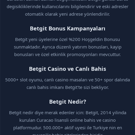
degisikliklerinde kullanıcılarını bilgilendirir ve eski adresler
otomatik olarak yeni adrese yönlendirilir.
Betgit Bonus Kampanyaları
Betgit yeni üyelerine özel %200 Hoşgeldin Bonusu
sunmaktadır. Ayrıca düzenli yatırım bonusları, kayip
bonusları ve özel etkinlik promosyonları mevcuttur.
Betgit Casino ve Canlı Bahis
5000+ slot oyunu, canlı casino masaları ve 50+ spor dalında
canlı bahis imkanı Betgit'te sizi bekliyor.
Betgit Nedir?
Betgit nedir diye merak edenler icin: Betgit, 2014 yilinda
kurulan Curacao lisansli online bahis ve casino
platformudur. 500.000+ aktif uyesi ile Turkiye nin en