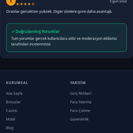
E
3 gun once
★★★★☆
Oranlar gercekten yuksek. Diger sitelere gore daha avantajlı.
✓ Doğrulanmış Yorumlar
Tum yorumlar gercek kullanicilara aittir ve moderasyon ekibimiz
tarafından incelenmistir.
KURUMSAL
YARDIM
Ana Sayfa
Giriş Rehberi
Bonuslar
Para Yatırma
Casino
Para Çekme
Mobil
Güvenilirlik
Blog