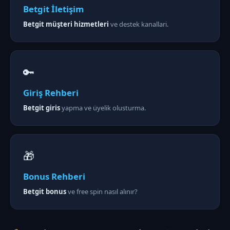
Betgit İletişim
Betgit müşteri hizmetleri
ve destek kanallari.
🔑
Giriş Rehberi
Betgit giris
yapma ve üyelik olusturma.
🎁
Bonus Rehberi
Betgit bonus
ve free spin nasıl alınır?