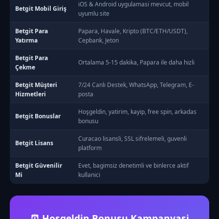
iOS & Android uygulamasi mevcut, mobil
Betgit Mobil Giriş
uyumlu site
Betgit Para
Papara, Havale, Kripto (BTC/ETH/USDT),
Yatırma
Cepbank, Jeton
Betgit Para
Ortalama 5-15 dakika, Papara ile daha hizli
Çekme
Betgit Müşteri
7/24 Canlı Destek, WhatsApp, Telegram, E-
Hizmetleri
posta
Hoşgeldin, yatirim, kayip, free spin, arkadas
Betgit Bonuslar
bonusu
Curacao lisansli, SSL sifrelemeli, guvenli
Betgit Lisans
platform
Betgit Güvenilir
Evet, bagimsiz denetimli ve binlerce aktif
Mi
kullanici
⏰ Hoşgeldin Bonusu Kampanyasi