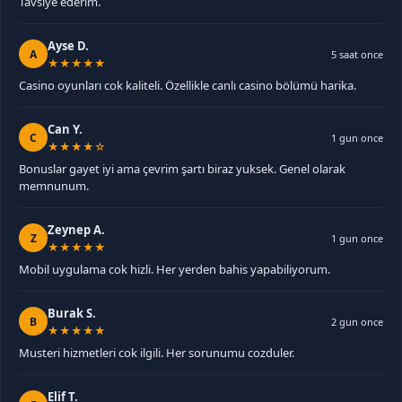
Tavsiye ederim.
Ayse D.
A
5 saat once
★★★★★
Casino oyunları cok kaliteli. Özellikle canlı casino bölümü harika.
Can Y.
C
1 gun once
★★★★☆
Bonuslar gayet iyi ama çevrim şartı biraz yuksek. Genel olarak
memnunum.
Zeynep A.
Z
1 gun once
★★★★★
Mobil uygulama cok hizli. Her yerden bahis yapabiliyorum.
Burak S.
B
2 gun once
★★★★★
Musteri hizmetleri cok ilgili. Her sorunumu cozduler.
Elif T.