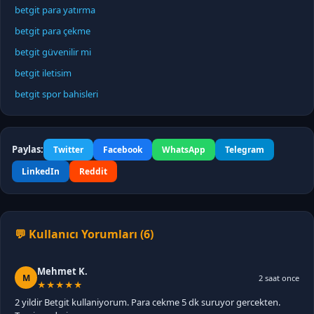
betgit para yatırma
betgit para çekme
betgit güvenilir mi
betgit iletisim
betgit spor bahisleri
Paylas:
Twitter
Facebook
WhatsApp
Telegram
LinkedIn
Reddit
💬 Kullanıcı Yorumları (6)
Mehmet K.
M
2 saat once
★★★★★
2 yildir Betgit kullaniyorum. Para cekme 5 dk suruyor gercekten.