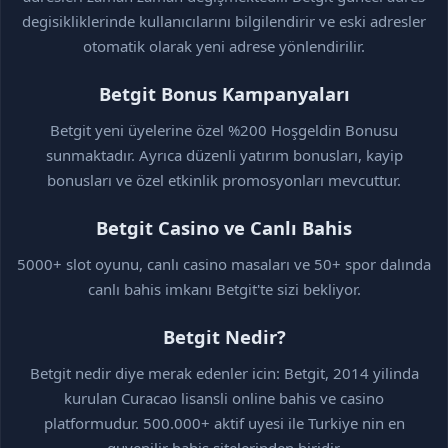
degisikliklerinde kullanıcılarını bilgilendirir ve eski adresler
otomatik olarak yeni adrese yönlendirilir.
Betgit Bonus Kampanyaları
Betgit yeni üyelerine özel %200 Hoşgeldin Bonusu
sunmaktadır. Ayrıca düzenli yatırım bonusları, kayip
bonusları ve özel etkinlik promosyonları mevcuttur.
Betgit Casino ve Canlı Bahis
5000+ slot oyunu, canlı casino masaları ve 50+ spor dalında
canlı bahis imkanı Betgit'te sizi bekliyor.
Betgit Nedir?
Betgit nedir diye merak edenler icin: Betgit, 2014 yilinda
kurulan Curacao lisansli online bahis ve casino
platformudur. 500.000+ aktif uyesi ile Turkiye nin en