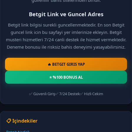
guvenilir bahis sitelerinden biridir.
Betgit Link ve Guncel Adres
Betgit link bilgisi surekli guncellenmektedir. En son Betgit
guncel link icin bu sayfayi yer imlerinize ekleyin. Betgit
musteri hizmetleri 7/24 canli destek ile hizmet vermektedir.
Deneme bonusu ile risksiz bahis deneyimi yasayabilirsiniz.
🔥 BETGIT GIRIS YAP
⭐ %100 BONUS AL
✅ Güvenli Giriş
✅ 7/24 Destek
✅ Hizli Cekim
📋 Içindekiler