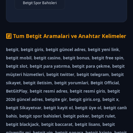
Betgit Spor Bahisleri
#️⃣ Tum Betgit Aramalari ve Anahtar Kelimeler
betgit
,
betgit giris
,
betgit güncel adres
,
betgit yeni link
,
betgit mobil
,
betgit casino
,
betgit bonus
,
betgit free spin
,
betgit slot
,
betgit para yatırma
,
betgit para çekme
,
betgit
müşteri hizmetleri
,
betgit twitter
,
betgit telegram
,
betgit
sikayet
,
betgit iletisim
,
betgit yorumlari
,
Betgit Official
,
BetGitPlay
,
betgit resmi adres
,
betgit resmi giris
,
betgit
2026 güncel adres
,
betgite gir
,
betgit giris.org
,
betgit x
,
betgit Sikayetvar
,
betgit kayit ol
,
betgit üye ol
,
betgit canlı
bahis
,
betgit spor bahisleri
,
betgit poker
,
betgit rulet
,
betgit blackjack
,
betgit baccarat
,
betgit lisans
,
betgit
güvenilir mi
,
betgit vip
,
betgit papara
,
betgit kripto
,
betgit