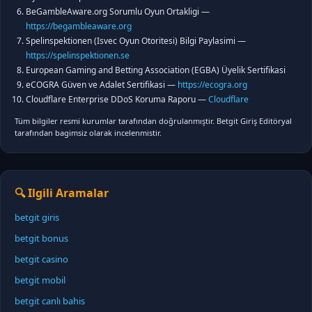
BeGambleAware.org Sorumlu Oyun Ortakligi —
https://begambleaware.org
Spelinspektionen (Isvec Oyun Otoritesi) Bilgi Paylasimi —
https://spelinspektionen.se
European Gaming and Betting Association (EGBA) Üyelik Sertifikasi
eCOGRA Güven ve Adalet Sertifikasi —
https://ecogra.org
Cloudflare Enterprise DDoS Koruma Raporu —
Cloudflare
Tüm bilgiler resmi kurumlar tarafından doğrulanmıştir. Betgit Giriş Editöryal
tarafından bagimsiz olarak incelenmistir.
🔍 Ilgili Aramalar
betgit giris
betgit bonus
betgit casino
betgit mobil
betgit canlı bahis