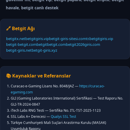
havale
,
betgit canlı destek
🔗 Betgit Ağı
betgitx.net
betgitgiris.vip
betgit-giris-sitesi.com
tr.betgitgiris.vip
betgit-betgit.com
betgitbetgit.com
betgit2026giris.com
betgit-giris.net
betgit-giris.xyz
📚 Kaynaklar ve Referanslar
Curacao e-Gaming Lisans No. 8048/JAZ —
https://curacao-
egaming.com
GLI (Gaming Laboratories International) Sertifikasi — Test Raporu No.
GLI-TR-2024-0847
iTech Labs RNG Testi — Sertifika No. ITL-TST-2025-1123
SSL Labs A+ Derecesi —
Qualys SSL Test
Türkiye Cumhuriyeti Mali Suçlari Arastirma Kurulu (MASAK)
Uyumluluk Raporu