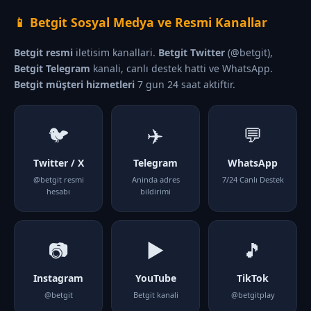
📱 Betgit Sosyal Medya ve Resmi Kanallar
Betgit resmi
iletisim kanallari.
Betgit Twitter
(@betgit),
Betgit Telegram
kanali, canlı destek hatti ve WhatsApp.
Betgit müşteri hizmetleri
7 gun 24 saat aktiftir.
🐦
✈️
💬
Twitter / X
Telegram
WhatsApp
@betgit resmi
Aninda adres
7/24 Canlı Destek
hesabı
bildirimi
📷
▶️
🎵
Instagram
YouTube
TikTok
@betgit
Betgit kanali
@betgitplay