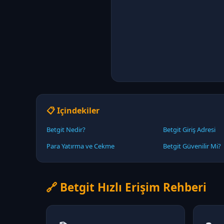
📋 Içindekiler
Betgit Nedir?
Betgit Giriş Adresi
Para Yatırma ve Cekme
Betgit Güvenilir Mi?
🔗 Betgit Hızlı Erişim Rehberi