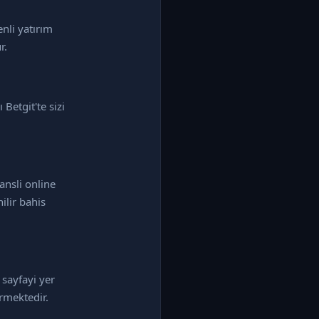
nli yatırım
r.
Betgit'te sizi
ansli online
ilir bahis
 sayfayi yer
ermektedir.