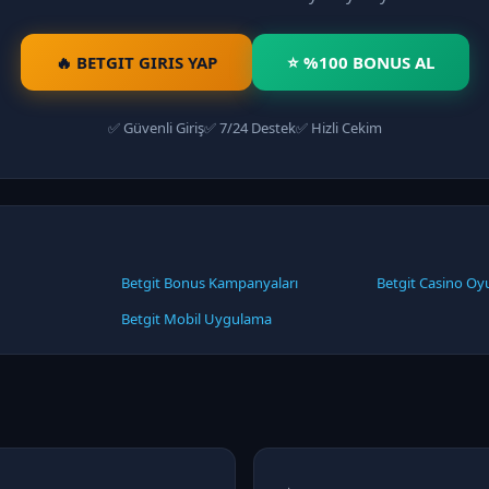
🔥 BETGIT GIRIS YAP
⭐ %100 BONUS AL
✅ Güvenli Giriş
✅ 7/24 Destek
✅ Hizli Cekim
Betgit Bonus Kampanyaları
Betgit Casino Oyu
Betgit Mobil Uygulama