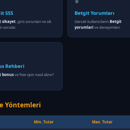
⭐
it SSS
Betgit Yorumları
t sikayet
, giris sorunlari ve sik
Gercek kullanicilarin
Betgit
n sorular.
yorumlari
ve deneyimleri.
us Rehberi
t bonus
ve free spin nasıl alınır?
e Yöntemleri
Min. Tutar
Max. Tutar