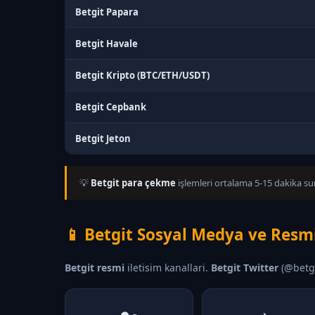
Betgit Papara
Betgit Havale
Betgit Kripto (BTC/ETH/USDT)
Betgit Cepbank
Betgit Jeton
💡
Betgit para çekme
işlemleri ortalama 5-15 dakika su
📱 Betgit Sosyal Medya ve Resm
Betgit resmi
iletisim kanallari.
Betgit Twitter
(@betgi