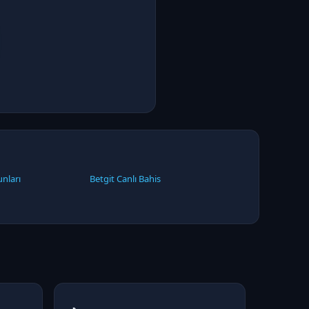
nları
Betgit Canlı Bahis