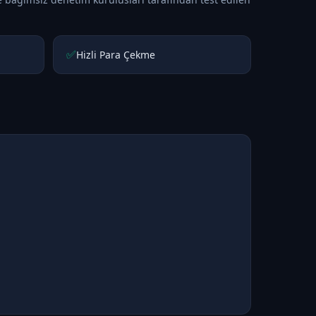
✅
Hizli Para Çekme