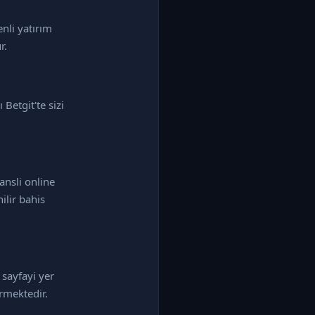
nli yatırım
r.
Betgit'te sizi
ansli online
ilir bahis
 sayfayi yer
ermektedir.