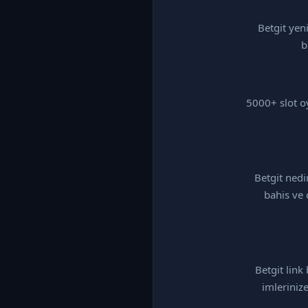
Betgit yen
b
5000+ slot oy
Betgit nedi
bahis ve 
Betgit link
imlerinize