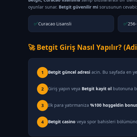
oyunlar sunar.
Betgit güvenilir mi
sorusunun cevabi: 
✅
✅
Curacao Lisansli
256-
🚀 Betgit Giriş Nasıl Yapılır? (
Betgit güncel adresi
acin. Bu sayfada en y
1
Giriş yapın veya
Betgit kayit ol
butonuna ba
2
Ilk para yatırmaniza
%100 hoşgeldin bonu
3
Betgit casino
veya spor bahisleri bölümünd
4