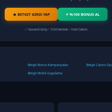
🔥 BETGIT GIRIS YAP
⭐ %100 BONUS AL
✅ Güvenli Giriş
✅ 7/24 Destek
✅ Hizli Cekim
Betgit Bonus Kampanyaları
Betgit Casino Oyu
Betgit Mobil Uygulama