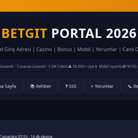
BETGIT
PORTAL 2026
l Giriş Adresi | Casino | Bonus | Mobil | Yorumlar | Canlı 
 Guvenli
✅ Curacao Lisansli
⚡ 5 DK Cekim
👤 50.000+ Uye
📱 Mobil Uyumlu
🎁 %100
na Sayfa
📚 Rehber
❓ SSS
⭐ Yorumlar
📞 Il
Cumartesi 07:53 ·
16
dk okuma