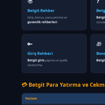
📚
❓
Betgit Rehber
Betg
Giriş, bonus, para yatırma ve
Betgi
guvenlik rehberleri
.
sorula
🔑
🎁
Giriş Rehberi
Bon
Betgit giris
yapma ve üyelik
Betgi
olusturma.
💳 Betgit Para Yatırma ve Cekm
Yontem