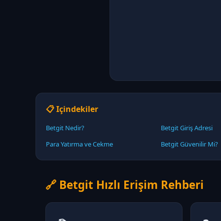
📋 Içindekiler
Betgit Nedir?
Betgit Giriş Adresi
Para Yatırma ve Cekme
Betgit Güvenilir Mi?
🔗 Betgit Hızlı Erişim Rehberi