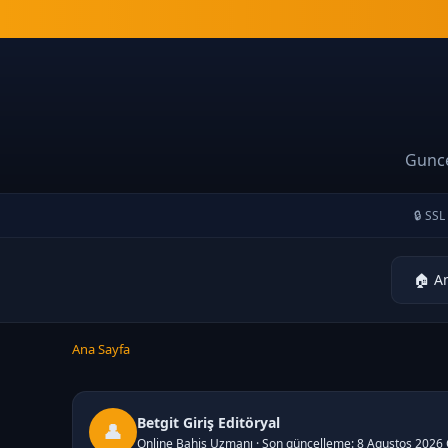
Gunce
🔒 SSL
🏠 A
Ana Sayfa
Betgit Giriş Editöryal
👤
Online Bahis Uzmanı · Son güncelleme: 8 Agustos 2026 