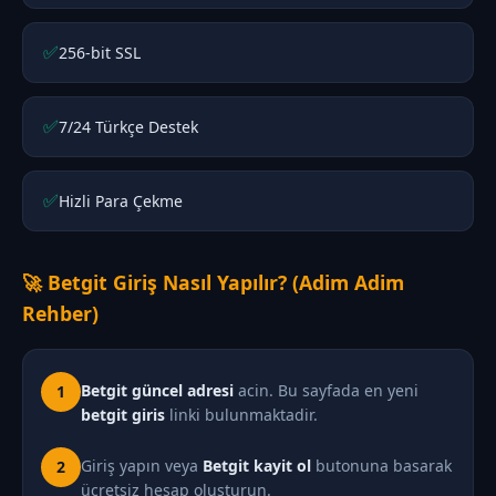
✅
256-bit SSL
✅
7/24 Türkçe Destek
✅
Hizli Para Çekme
🚀 Betgit Giriş Nasıl Yapılır? (Adim Adim
Rehber)
Betgit güncel adresi
acin. Bu sayfada en yeni
1
betgit giris
linki bulunmaktadir.
Giriş yapın veya
Betgit kayit ol
butonuna basarak
2
ücretsiz hesap oluşturun.