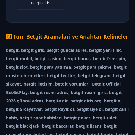
Betgit Giriş
#️⃣ Tum Betgit Aramalari ve Anahtar Kelimeler
betgit
,
betgit giris
,
betgit güncel adres
,
betgit yeni link
,
betgit mobil
,
betgit casino
,
betgit bonus
,
betgit free spin
,
betgit slot
,
betgit para yatırma
,
betgit para çekme
,
betgit
müşteri hizmetleri
,
betgit twitter
,
betgit telegram
,
betgit
sikayet
,
betgit iletisim
,
betgit yorumlari
,
Betgit Official
,
BetGitPlay
,
betgit resmi adres
,
betgit resmi giris
,
betgit
2026 güncel adres
,
betgite gir
,
betgit giris.org
,
betgit x
,
betgit Sikayetvar
,
betgit kayit ol
,
betgit üye ol
,
betgit canlı
bahis
,
betgit spor bahisleri
,
betgit poker
,
betgit rulet
,
betgit blackjack
,
betgit baccarat
,
betgit lisans
,
betgit
güvenilir mi
,
betgit vip
,
betgit papara
,
betgit kripto
,
betgit