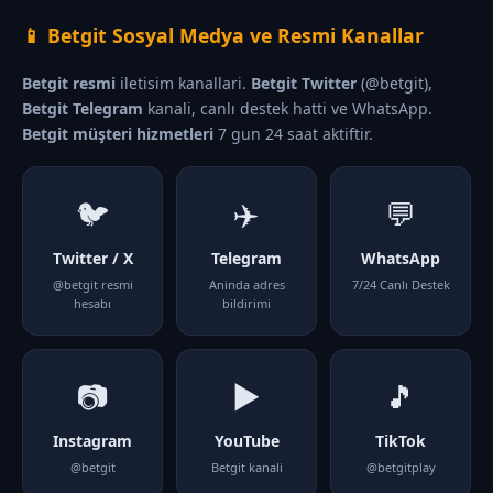
📱 Betgit Sosyal Medya ve Resmi Kanallar
Betgit resmi
iletisim kanallari.
Betgit Twitter
(@betgit),
Betgit Telegram
kanali, canlı destek hatti ve WhatsApp.
Betgit müşteri hizmetleri
7 gun 24 saat aktiftir.
🐦
✈️
💬
Twitter / X
Telegram
WhatsApp
@betgit resmi
Aninda adres
7/24 Canlı Destek
hesabı
bildirimi
📷
▶️
🎵
Instagram
YouTube
TikTok
@betgit
Betgit kanali
@betgitplay