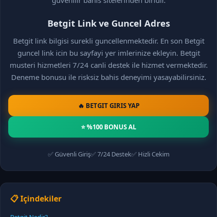
guvenilir bahis sitelerinden biridir.
Betgit Link ve Guncel Adres
Betgit link bilgisi surekli guncellenmektedir. En son Betgit
guncel link icin bu sayfayi yer imlerinize ekleyin. Betgit
musteri hizmetleri 7/24 canli destek ile hizmet vermektedir.
Deneme bonusu ile risksiz bahis deneyimi yasayabilirsiniz.
🔥 BETGIT GIRIS YAP
⭐ %100 BONUS AL
✅ Güvenli Giriş
✅ 7/24 Destek
✅ Hizli Cekim
📋 Içindekiler