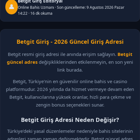
Betgit Giriş Editöryal
👤
Online Bahis Uzmanı · Son güncelleme: 9 Agustos 2026 Pazar
14:22 ·
16
dk okuma
Betgit Giriş - 2026 Güncel Giriş Adresi
Betgit resmi giriş adresi ile anında erişim sağlayın.
Betgit
güncel adres
değişikliklerinden etkilenmeyin, en son yeni
link burada.
Betgit, Türkiye'nin en güvenilir online bahis ve casino
platformudur. 2026 yılında da hizmet vermeye devam eden
Betgit, kullanıcılarına yüksek oranlar, hizli para çekme ve
zengin bonus seçenekleri sunar.
Betgit Giriş Adresi Neden Değişir?
Türkiye'deki yasal düzenlemeler nedeniyle bahis sitelerinin
adresleri zaman zaman değişmektedir. Betgit güncel adres