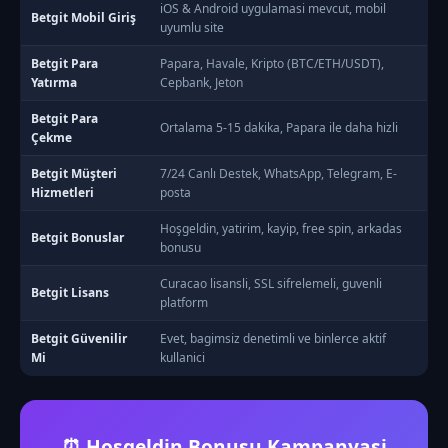
iOS & Android uygulamasi mevcut, mobil
Betgit Mobil Giriş
uyumlu site
Betgit Para
Papara, Havale, Kripto (BTC/ETH/USDT),
Yatırma
Cepbank, Jeton
Betgit Para
Ortalama 5-15 dakika, Papara ile daha hizli
Çekme
Betgit Müşteri
7/24 Canlı Destek, WhatsApp, Telegram, E-
Hizmetleri
posta
Hoşgeldin, yatirim, kayip, free spin, arkadas
Betgit Bonuslar
bonusu
Curacao lisansli, SSL sifrelemeli, guvenli
Betgit Lisans
platform
Betgit Güvenilir
Evet, bagimsiz denetimli ve binlerce aktif
Mi
kullanici
⏰ Hoşgeldin Bonusu Kampanyasi