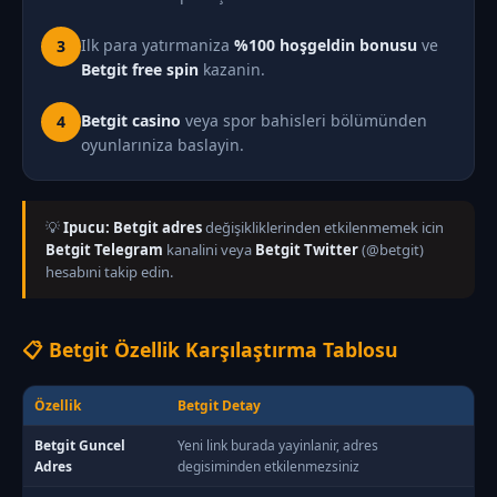
Ilk para yatırmaniza
%100 hoşgeldin bonusu
ve
3
Betgit free spin
kazanin.
Betgit casino
veya spor bahisleri bölümünden
4
oyunlarıniza baslayin.
💡
Ipucu:
Betgit adres
değişikliklerinden etkilenmemek icin
Betgit Telegram
kanalini veya
Betgit Twitter
(@betgit)
hesabıni takip edin.
📋 Betgit Özellik Karşılaştırma Tablosu
Özellik
Betgit Detay
Betgit Guncel
Yeni link burada yayinlanir, adres
Adres
degisiminden etkilenmezsiniz