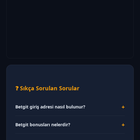
❓ Sıkça Sorulan Sorular
Betgit giriş adresi nasıl bulunur?
Betgit bonusları nelerdir?