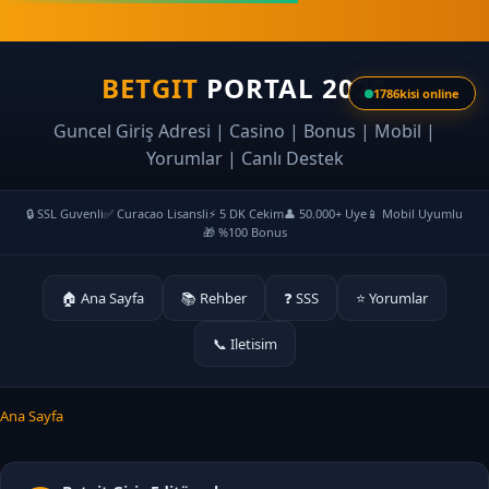
BETGIT
PORTAL 2026
1786
kisi online
Guncel Giriş Adresi | Casino | Bonus | Mobil |
Yorumlar | Canlı Destek
🔒 SSL Guvenli
✅ Curacao Lisansli
⚡ 5 DK Cekim
👤 50.000+ Uye
📱 Mobil Uyumlu
🎁 %100 Bonus
🏠 Ana Sayfa
📚 Rehber
❓ SSS
⭐ Yorumlar
📞 Iletisim
Ana Sayfa