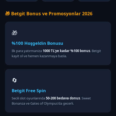
🎁 Betgit Bonus ve Promosyonlar 2026
🎁
%100 Hoşgeldin Bonusu
Ilk para yatırmaniza
1000 TL'ye kadar %100 bonus
. Betgit
kayit ol ve hemen kazanmaya basla.
🔄
Betgit Free Spin
Secili slot oyunlarında
50-200 bedava donus
. Sweet
Bonanza ve Gates of Olympus'da gecerli.