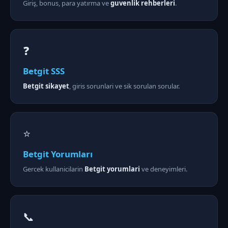
Giriş, bonus, para yatırma ve
guvenlik rehberleri
.
❓
Betgit SSS
Betgit sikayet
, giris sorunlari ve sik sorulan sorular.
⭐
Betgit Yorumları
Gercek kullanicilarin
Betgit yorumlari
ve deneyimleri.
📞