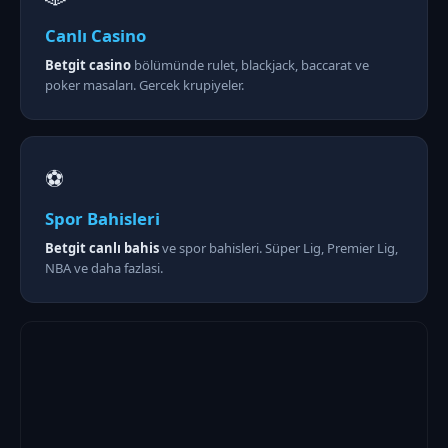
Canlı Casino
Betgit casino
bölümünde rulet, blackjack, baccarat ve
poker masaları. Gercek krupiyeler.
⚽
Spor Bahisleri
Betgit canlı bahis
ve spor bahisleri. Süper Lig, Premier Lig,
NBA ve daha fazlasi.