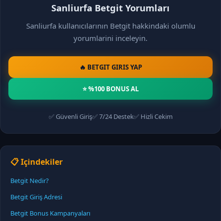
Sanliurfa Betgit Yorumları
Sanliurfa kullanıcılarının Betgit hakkindaki olumlu
yorumlarini inceleyin.
🔥 BETGIT GIRIS YAP
⭐ %100 BONUS AL
✅ Güvenli Giriş
✅ 7/24 Destek
✅ Hizli Cekim
📋 Içindekiler
Betgit Nedir?
Betgit Giriş Adresi
Betgit Bonus Kampanyaları