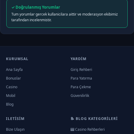
✓ Doğrulanmış Yorumlar
Tum yorumlar gercek kullanicilara aittir ve moderasyon ekibimiz
tarafından incelenmistir.
KURUMSAL
YARDIM
Ana Sayfa
Giriş Rehberi
Bonuslar
Para Yatırma
Casino
Para Çekme
Mobil
Güvenilirlik
Blog
ILETISIM
📝 BLOG KATEGORILERI
Bize Ulaşın
🎰 Casino Rehberleri