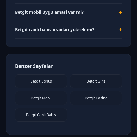
Betgit mobil uygulamasi var mi?
Betgit canlı bahis oranlari yuksek mi?
Benzer Sayfalar
Betgit Bonus
Betgit Giriş
Betgit Mobil
Betgit Casino
Betgit Canlı Bahis