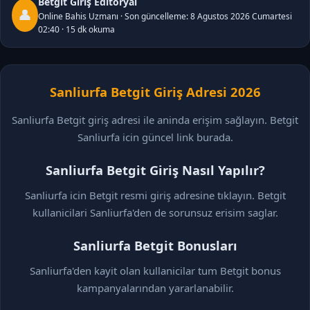
Betgit Giriş Editöryal
👤
Online Bahis Uzmanı · Son güncelleme: 8 Agustos 2026 Cumartesi
02:40 ·
15
dk okuma
Sanliurfa Betgit Giriş Adresi 2026
Sanliurfa Betgit giriş adresi ile aninda erişim sağlayın. Betgit
Sanliurfa icin güncel link burada.
Sanliurfa Betgit Giriş Nasıl Yapılır?
Sanliurfa icin Betgit resmi giriş adresine tıklayın. Betgit
kullanicilari Sanliurfa'den de sorunsuz erisim saglar.
Sanliurfa Betgit Bonusları
Sanliurfa'den kayit olan kullanicilar tum Betgit bonus
kampanyalarından yararlanabilir.