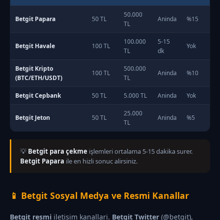
50.000
Betgit Papara
50 TL
Aninda
%15
TL
100.000
5-15
Betgit Havale
100 TL
Yok
TL
dk
Betgit Kripto
500.000
100 TL
Aninda
%10
(BTC/ETH/USDT)
TL
Betgit Cepbank
50 TL
5.000 TL
Aninda
Yok
25.000
Betgit Jeton
50 TL
Aninda
%5
TL
💡
Betgit para çekme
işlemleri ortalama 5-15 dakika surer.
Betgit Papara
ile en hizli sonuc alirsiniz.
📱 Betgit Sosyal Medya ve Resmi Kanallar
Betgit resmi
iletisim kanallari.
Betgit Twitter
(@betgit),