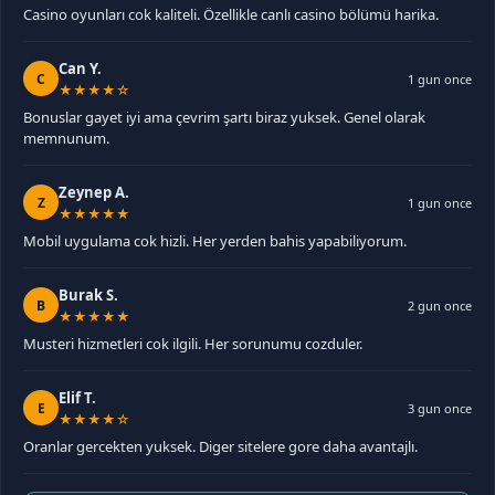
Casino oyunları cok kaliteli. Özellikle canlı casino bölümü harika.
Can Y.
C
1 gun once
★★★★☆
Bonuslar gayet iyi ama çevrim şartı biraz yuksek. Genel olarak
memnunum.
Zeynep A.
Z
1 gun once
★★★★★
Mobil uygulama cok hizli. Her yerden bahis yapabiliyorum.
Burak S.
B
2 gun once
★★★★★
Musteri hizmetleri cok ilgili. Her sorunumu cozduler.
Elif T.
E
3 gun once
★★★★☆
Oranlar gercekten yuksek. Diger sitelere gore daha avantajlı.