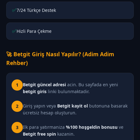
✅
7/24 Türkçe Destek
✅
Hizli Para Çekme
🚀 Betgit Giriş Nasıl Yapılır? (Adim Adim
Rehber)
Betgit güncel adresi
acin. Bu sayfada en yeni
1
betgit giris
linki bulunmaktadir.
Giriş yapın veya
Betgit kayit ol
butonuna basarak
2
ücretsiz hesap oluşturun.
Ilk para yatırmaniza
%100 hoşgeldin bonusu
ve
3
Betgit free spin
kazanin.