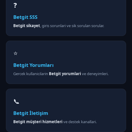
❓
Betgit SSS
Betgit sikayet
, giris sorunlari ve sik sorulan sorular.
⭐
Betgit Yorumları
Gercek kullanicilarin
Betgit yorumlari
ve deneyimleri.
📞
Betgit İletişim
Betgit müşteri hizmetleri
ve destek kanallari.