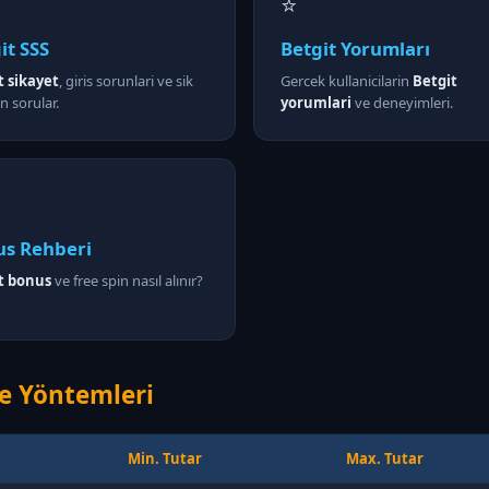
⭐
it SSS
Betgit Yorumları
t sikayet
, giris sorunlari ve sik
Gercek kullanicilarin
Betgit
n sorular.
yorumlari
ve deneyimleri.
us Rehberi
t bonus
ve free spin nasıl alınır?
e Yöntemleri
Min. Tutar
Max. Tutar