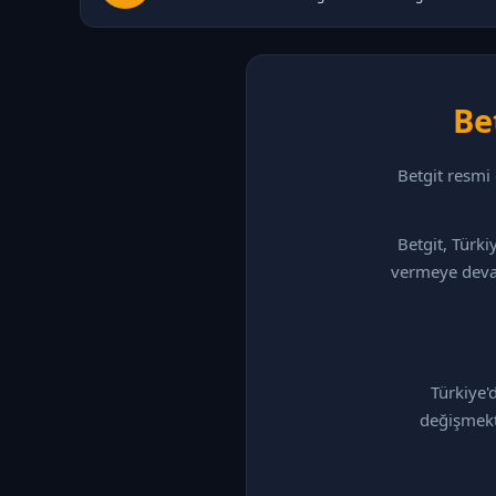
Be
Betgit resmi 
Betgit, Türki
vermeye devam
Türkiye'
değişmekte