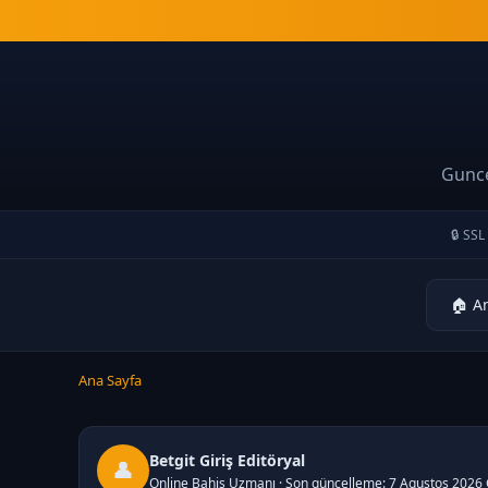
Gunce
🔒 SSL
🏠 A
Ana Sayfa
Betgit Giriş Editöryal
👤
Online Bahis Uzmanı · Son güncelleme: 7 Agustos 2026