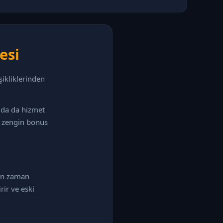
esi
ikliklerinden
ında da hizmet
e zengin bonus
man zaman
rir ve eski