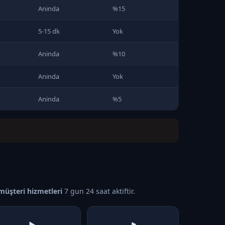
Aninda
%15
5-15 dk
Yok
Aninda
%10
Aninda
Yok
Aninda
%5
müşteri hizmetleri
7 gun 24 saat aktiftir.