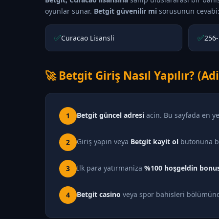
oyunlar sunar.
Betgit güvenilir mi
sorusunun cevabi: 
✅
✅
Curacao Lisansli
256-
🚀 Betgit Giriş Nasıl Yapılır? (
Betgit güncel adresi
acin. Bu sayfada en y
1
Giriş yapın veya
Betgit kayit ol
butonuna ba
2
Ilk para yatırmaniza
%100 hoşgeldin bonu
3
Betgit casino
veya spor bahisleri bölümünd
4