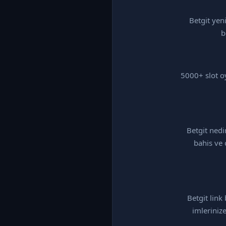
Betgit yen
b
5000+ slot oy
Betgit nedi
bahis ve 
Betgit link
imlerinize