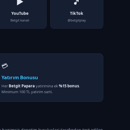
▶️
🎵
YouTube
TikTok
Betgit kanali
@betgitplay
💳
Yatırım Bonusu
Her
Betgit Papara
yatirimina ek
%15 bonus
.
Minimum 100 TL yatirim sarti.
ve bagimsiz denetim kuruluslari tarafından test edilen