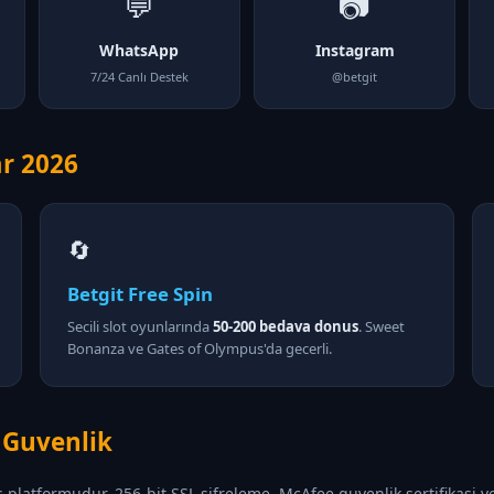
💬
📷
WhatsApp
Instagram
7/24 Canlı Destek
@betgit
r 2026
🔄
Betgit Free Spin
Secili slot oyunlarında
50-200 bedava donus
. Sweet
Bonanza ve Gates of Olympus'da gecerli.
e Guvenlik
s platformudur. 256-bit SSL sifreleme, McAfee guvenlik sertifikasi 