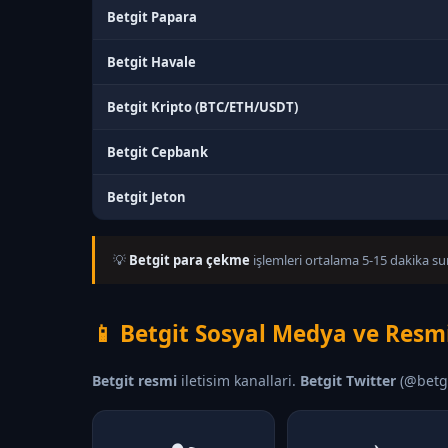
Betgit Papara
Betgit Havale
Betgit Kripto (BTC/ETH/USDT)
Betgit Cepbank
Betgit Jeton
💡
Betgit para çekme
işlemleri ortalama 5-15 dakika su
📱 Betgit Sosyal Medya ve Resm
Betgit resmi
iletisim kanallari.
Betgit Twitter
(@betgi