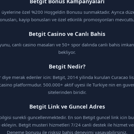
Betgit Bonus Kampanyaları
i üyelerine özel %200 Hoşgeldin Bonusu sunmaktadır. Ayrıca düze
onusları, kayip bonusları ve özel etkinlik promosyonları mevcuttu
Betgit Casino ve Canlı Bahis
unu, canlı casino masaları ve 50+ spor dalında canlı bahis imkanı 
bekliyor.
Betgit Nedir?
r diye merak edenler icin: Betgit, 2014 yilinda kurulan Curacao lis
casino platformudur. 500.000+ aktif uyesi ile Turkiye nin en guven
sitelerinden biridir.
Betgit Link ve Guncel Adres
 bilgisi surekli guncellenmektedir. En son Betgit guncel link icin bu
 ekleyin. Betgit musteri hizmetleri 7/24 canli destek ile hizmet v
Deneme bonusu ile risksiz bahis deneyimi yasayabilirsiniz.