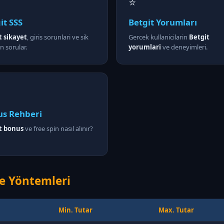
⭐
it SSS
Betgit Yorumları
t sikayet
, giris sorunlari ve sik
Gercek kullanicilarin
Betgit
n sorular.
yorumlari
ve deneyimleri.
us Rehberi
t bonus
ve free spin nasıl alınır?
e Yöntemleri
Min. Tutar
Max. Tutar