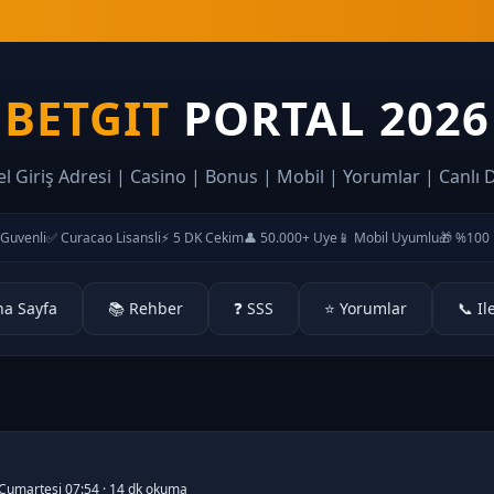
BETGIT
PORTAL 2026
l Giriş Adresi | Casino | Bonus | Mobil | Yorumlar | Canlı 
 Guvenli
✅ Curacao Lisansli
⚡ 5 DK Cekim
👤 50.000+ Uye
📱 Mobil Uyumlu
🎁 %100
na Sayfa
📚 Rehber
❓ SSS
⭐ Yorumlar
📞 Il
Cumartesi 07:54 ·
14
dk okuma