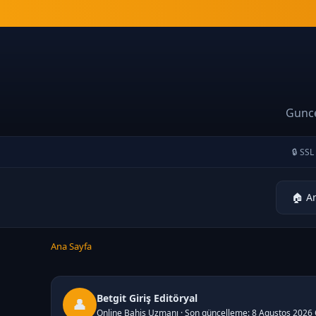
Gunce
🔒 SSL
🏠 A
Ana Sayfa
Betgit Giriş Editöryal
👤
Online Bahis Uzmanı · Son güncelleme: 8 Agustos 2026 