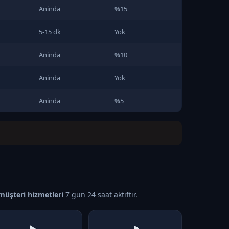
Aninda
%15
5-15 dk
Yok
Aninda
%10
Aninda
Yok
Aninda
%5
müşteri hizmetleri
7 gun 24 saat aktiftir.