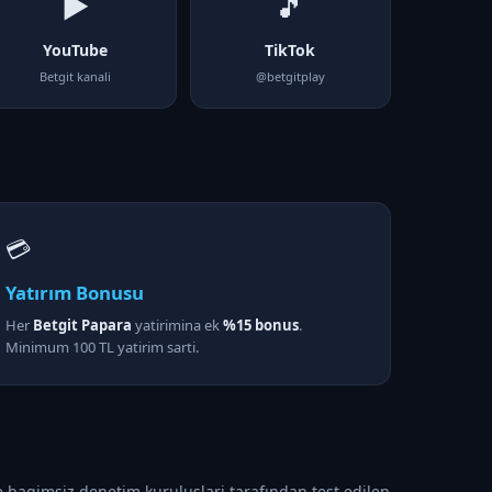
▶️
🎵
YouTube
TikTok
Betgit kanali
@betgitplay
💳
Yatırım Bonusu
Her
Betgit Papara
yatirimina ek
%15 bonus
.
Minimum 100 TL yatirim sarti.
ve bagimsiz denetim kuruluslari tarafından test edilen