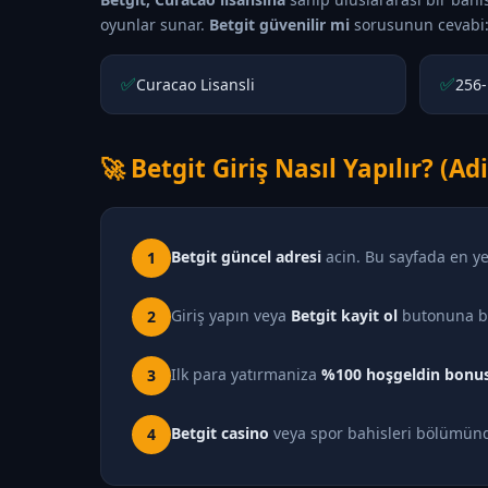
oyunlar sunar.
Betgit güvenilir mi
sorusunun cevabi: 
✅
✅
Curacao Lisansli
256-
🚀 Betgit Giriş Nasıl Yapılır? (
Betgit güncel adresi
acin. Bu sayfada en y
1
Giriş yapın veya
Betgit kayit ol
butonuna ba
2
Ilk para yatırmaniza
%100 hoşgeldin bonu
3
Betgit casino
veya spor bahisleri bölümünd
4