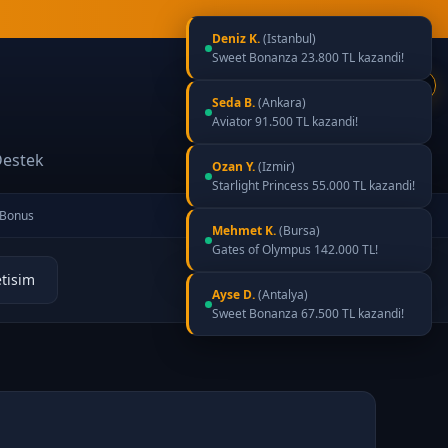
1500
kisi online
Destek
 Bonus
etisim