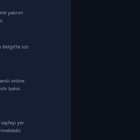
nli yatırım
r.
Betgit'te sizi
ansli online
ilir bahis
 sayfayi yer
ermektedir.