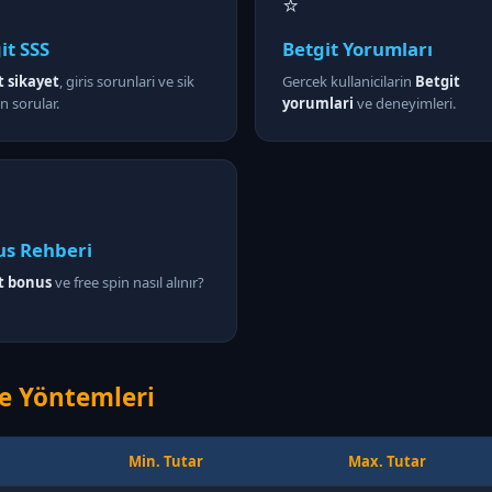
⭐
it SSS
Betgit Yorumları
t sikayet
, giris sorunlari ve sik
Gercek kullanicilarin
Betgit
n sorular.
yorumlari
ve deneyimleri.
us Rehberi
t bonus
ve free spin nasıl alınır?
e Yöntemleri
Min. Tutar
Max. Tutar