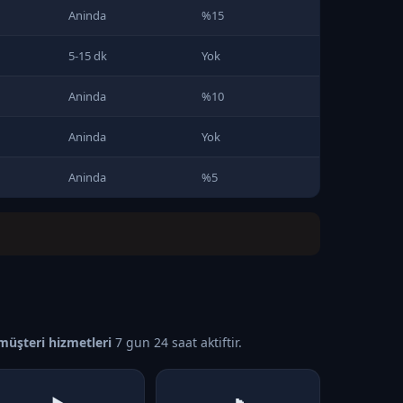
Aninda
%15
5-15 dk
Yok
Aninda
%10
Aninda
Yok
Aninda
%5
müşteri hizmetleri
7 gun 24 saat aktiftir.