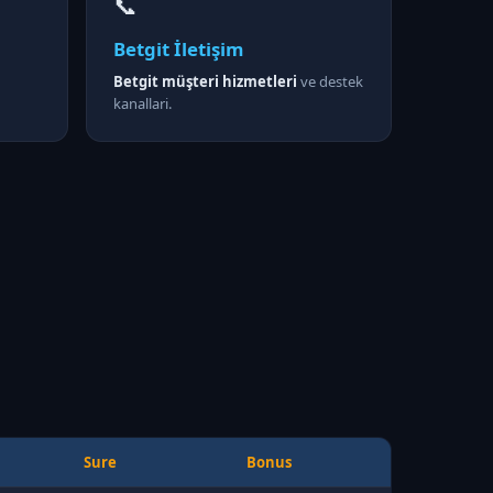
📞
Betgit İletişim
Betgit müşteri hizmetleri
ve destek
kanallari.
Sure
Bonus