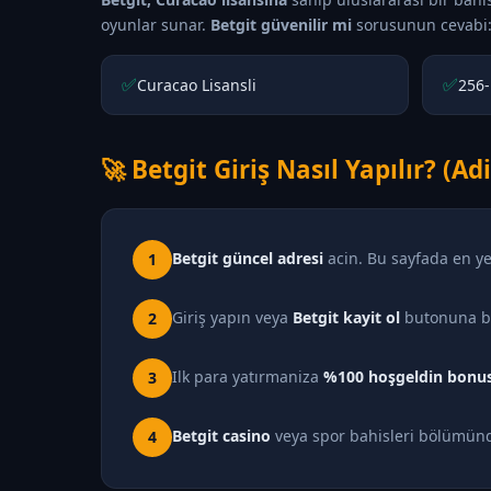
oyunlar sunar.
Betgit güvenilir mi
sorusunun cevabi: 
✅
✅
Curacao Lisansli
256-
🚀 Betgit Giriş Nasıl Yapılır? (
Betgit güncel adresi
acin. Bu sayfada en y
1
Giriş yapın veya
Betgit kayit ol
butonuna ba
2
Ilk para yatırmaniza
%100 hoşgeldin bonu
3
Betgit casino
veya spor bahisleri bölümünd
4