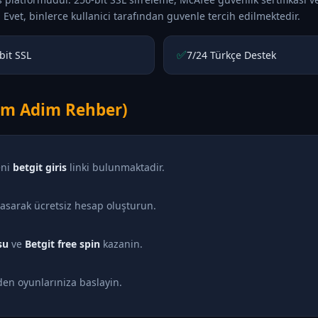
Evet, binlerce kullanici tarafından guvenle tercih edilmektedir.
✅
bit SSL
7/24 Türkçe Destek
Adim Adim Rehber)
eni
betgit giris
linki bulunmaktadir.
sarak ücretsiz hesap oluşturun.
su
ve
Betgit free spin
kazanin.
en oyunlarıniza baslayin.