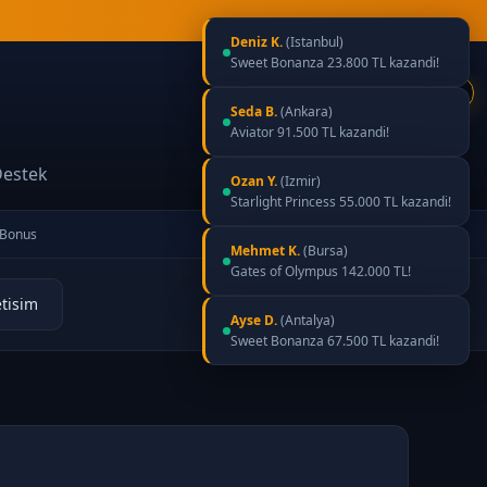
1747
kisi online
Destek
 Bonus
etisim