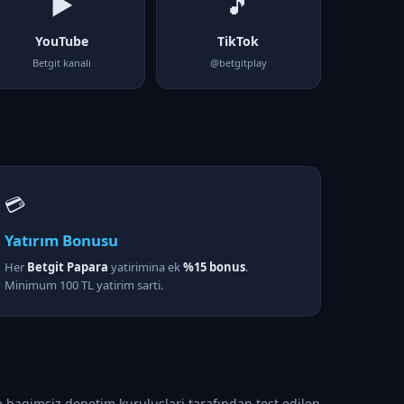
▶️
🎵
YouTube
TikTok
Betgit kanali
@betgitplay
💳
Yatırım Bonusu
Her
Betgit Papara
yatirimina ek
%15 bonus
.
Minimum 100 TL yatirim sarti.
ve bagimsiz denetim kuruluslari tarafından test edilen