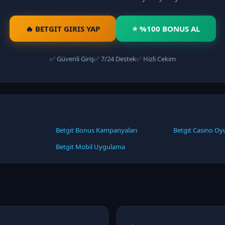
🔥 BETGIT GIRIS YAP
⭐ %100 BONUS AL
✅ Güvenli Giriş
✅ 7/24 Destek
✅ Hizli Cekim
Betgit Bonus Kampanyaları
Betgit Casino Oyu
Betgit Mobil Uygulama