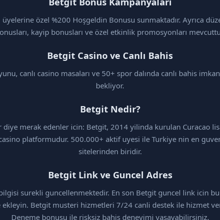
Betgit Bonus Kampanyaları
i üyelerine özel %200 Hoşgeldin Bonusu sunmaktadır. Ayrıca düze
onusları, kayip bonusları ve özel etkinlik promosyonları mevcuttu
Betgit Casino ve Canlı Bahis
unu, canlı casino masaları ve 50+ spor dalında canlı bahis imkanı 
bekliyor.
Betgit Nedir?
r diye merak edenler icin: Betgit, 2014 yilinda kurulan Curacao lis
casino platformudur. 500.000+ aktif uyesi ile Turkiye nin en guven
sitelerinden biridir.
Betgit Link ve Guncel Adres
 bilgisi surekli guncellenmektedir. En son Betgit guncel link icin bu
 ekleyin. Betgit musteri hizmetleri 7/24 canli destek ile hizmet v
Deneme bonusu ile risksiz bahis deneyimi yasayabilirsiniz.