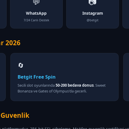
💬
📷
WhatsApp
Instagram
7/24 Canlı Destek
@betgit
r 2026
🔄
Betgit Free Spin
Secili slot oyunlarında
50-200 bedava donus
. Sweet
Bonanza ve Gates of Olympus'da gecerli.
e Guvenlik
s platformudur. 256-bit SSL sifreleme, McAfee guvenlik sertifikasi 