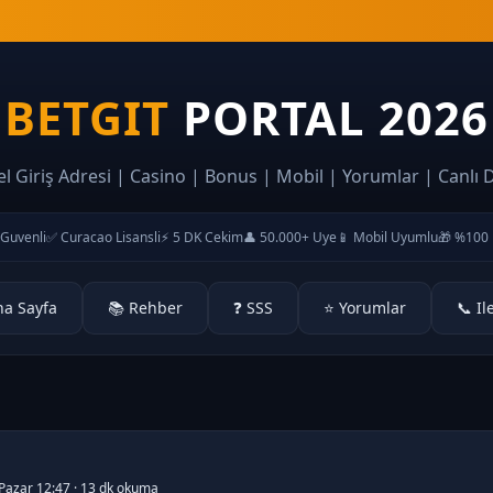
BETGIT
PORTAL 2026
l Giriş Adresi | Casino | Bonus | Mobil | Yorumlar | Canlı 
 Guvenli
✅ Curacao Lisansli
⚡ 5 DK Cekim
👤 50.000+ Uye
📱 Mobil Uyumlu
🎁 %100
na Sayfa
📚 Rehber
❓ SSS
⭐ Yorumlar
📞 Il
Pazar 12:47 ·
13
dk okuma