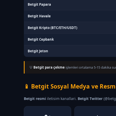
Betgit Papara
Betgit Havale
Betgit Kripto (BTC/ETH/USDT)
Betgit Cepbank
Betgit Jeton
💡
Betgit para çekme
işlemleri ortalama 5-15 dakika su
📱 Betgit Sosyal Medya ve Resm
Betgit resmi
iletisim kanallari.
Betgit Twitter
(@betgi