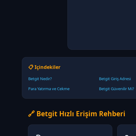
📋 Içindekiler
Betgit Nedir?
Betgit Giriş Adresi
Para Yatırma ve Cekme
Betgit Güvenilir Mi?
🔗 Betgit Hızlı Erişim Rehberi