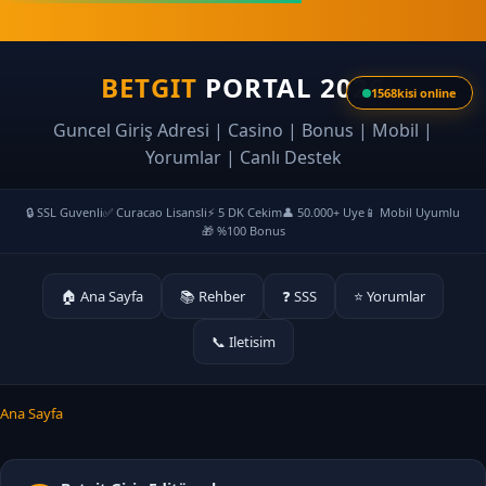
BETGIT
PORTAL 2026
1568
kisi online
Guncel Giriş Adresi | Casino | Bonus | Mobil |
Yorumlar | Canlı Destek
🔒 SSL Guvenli
✅ Curacao Lisansli
⚡ 5 DK Cekim
👤 50.000+ Uye
📱 Mobil Uyumlu
🎁 %100 Bonus
🏠 Ana Sayfa
📚 Rehber
❓ SSS
⭐ Yorumlar
📞 Iletisim
Ana Sayfa