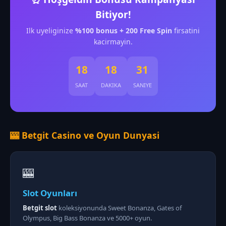
Bitiyor!
Ilk uyeliginize
%100 bonus + 200 Free Spin
firsatini
kacirmayin.
18
18
30
SAAT
DAKIKA
SANIYE
🎰 Betgit Casino ve Oyun Dunyasi
🎰
Slot Oyunları
Betgit slot
koleksiyonunda Sweet Bonanza, Gates of
Olympus, Big Bass Bonanza ve 5000+ oyun.