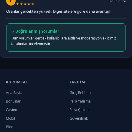
E
3 gun once
★★★★☆
Oranlar gercekten yuksek. Diger sitelere gore daha avantajlı.
✓ Doğrulanmış Yorumlar
Tum yorumlar gercek kullanicilara aittir ve moderasyon ekibimiz
tarafından incelenmistir.
KURUMSAL
YARDIM
Ana Sayfa
Giriş Rehberi
Bonuslar
Para Yatırma
Casino
Para Çekme
Mobil
Güvenilirlik
Blog