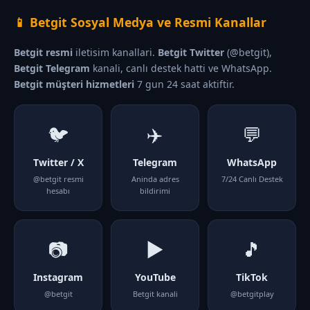
📱 Betgit Sosyal Medya ve Resmi Kanallar
Betgit resmi
iletisim kanallari.
Betgit Twitter
(@betgit),
Betgit Telegram
kanali, canlı destek hatti ve WhatsApp.
Betgit müşteri hizmetleri
7 gun 24 saat aktiftir.
🐦
✈️
💬
Twitter / X
Telegram
WhatsApp
@betgit resmi
Aninda adres
7/24 Canlı Destek
hesabı
bildirimi
📷
▶️
🎵
Instagram
YouTube
TikTok
@betgit
Betgit kanali
@betgitplay