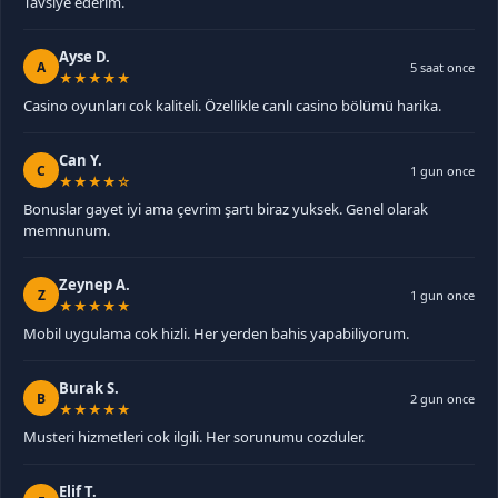
Tavsiye ederim.
Ayse D.
A
5 saat once
★★★★★
Casino oyunları cok kaliteli. Özellikle canlı casino bölümü harika.
Can Y.
C
1 gun once
★★★★☆
Bonuslar gayet iyi ama çevrim şartı biraz yuksek. Genel olarak
memnunum.
Zeynep A.
Z
1 gun once
★★★★★
Mobil uygulama cok hizli. Her yerden bahis yapabiliyorum.
Burak S.
B
2 gun once
★★★★★
Musteri hizmetleri cok ilgili. Her sorunumu cozduler.
Elif T.