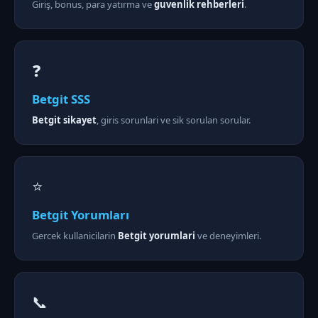
Giriş, bonus, para yatırma ve
guvenlik rehberleri
.
❓
Betgit SSS
Betgit sikayet
, giris sorunlari ve sik sorulan sorular.
⭐
Betgit Yorumları
Gercek kullanicilarin
Betgit yorumlari
ve deneyimleri.
📞