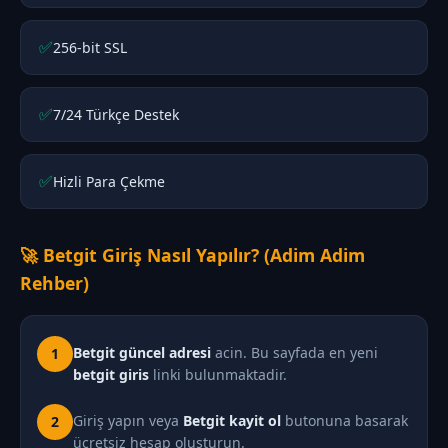
✅
256-bit SSL
✅
7/24 Türkçe Destek
✅
Hizli Para Çekme
🚀 Betgit Giriş Nasıl Yapılır? (Adim Adim
Rehber)
Betgit güncel adresi
acin. Bu sayfada en yeni
1
betgit giris
linki bulunmaktadir.
Giriş yapın veya
Betgit kayit ol
butonuna basarak
2
ücretsiz hesap oluşturun.