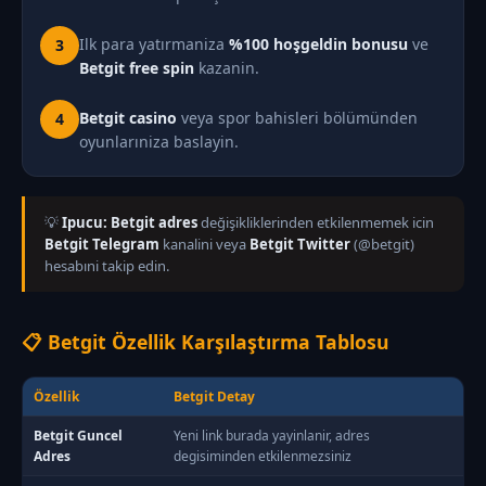
Ilk para yatırmaniza
%100 hoşgeldin bonusu
ve
3
Betgit free spin
kazanin.
Betgit casino
veya spor bahisleri bölümünden
4
oyunlarıniza baslayin.
💡
Ipucu:
Betgit adres
değişikliklerinden etkilenmemek icin
Betgit Telegram
kanalini veya
Betgit Twitter
(@betgit)
hesabıni takip edin.
📋 Betgit Özellik Karşılaştırma Tablosu
Özellik
Betgit Detay
Betgit Guncel
Yeni link burada yayinlanir, adres
Adres
degisiminden etkilenmezsiniz