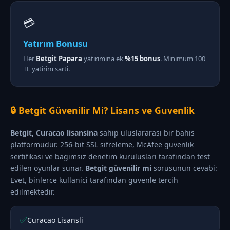
💳
Yatırım Bonusu
Her
Betgit Papara
yatirimina ek
%15 bonus
. Minimum 100
TL yatirim sarti.
🔒 Betgit Güvenilir Mi? Lisans ve Guvenlik
Betgit, Curacao lisansina
sahip uluslararasi bir bahis
platformudur. 256-bit SSL sifreleme, McAfee guvenlik
sertifikasi ve bagimsiz denetim kuruluslari tarafından test
edilen oyunlar sunar.
Betgit güvenilir mi
sorusunun cevabi:
Evet, binlerce kullanici tarafından guvenle tercih
edilmektedir.
✅
Curacao Lisansli