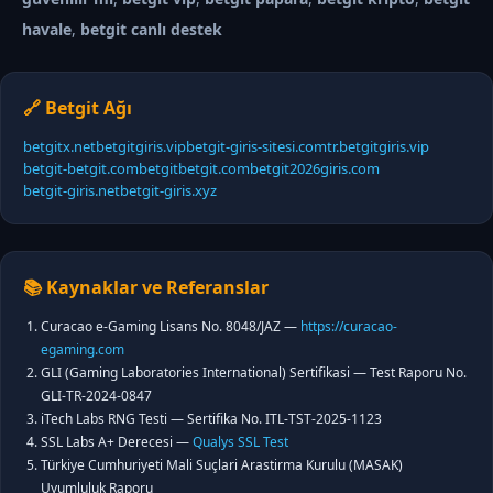
havale
,
betgit canlı destek
🔗 Betgit Ağı
betgitx.net
betgitgiris.vip
betgit-giris-sitesi.com
tr.betgitgiris.vip
betgit-betgit.com
betgitbetgit.com
betgit2026giris.com
betgit-giris.net
betgit-giris.xyz
📚 Kaynaklar ve Referanslar
Curacao e-Gaming Lisans No. 8048/JAZ —
https://curacao-
egaming.com
GLI (Gaming Laboratories International) Sertifikasi — Test Raporu No.
GLI-TR-2024-0847
iTech Labs RNG Testi — Sertifika No. ITL-TST-2025-1123
SSL Labs A+ Derecesi —
Qualys SSL Test
Türkiye Cumhuriyeti Mali Suçlari Arastirma Kurulu (MASAK)
Uyumluluk Raporu