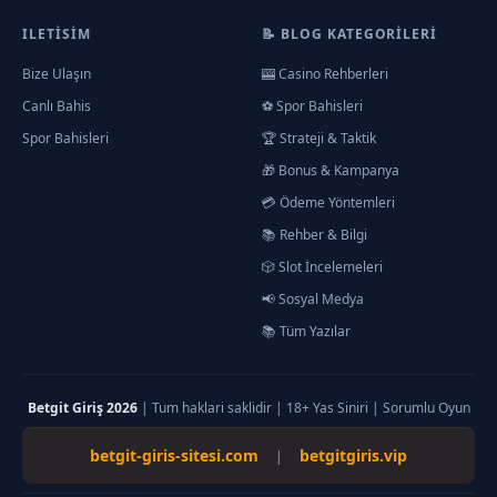
ILETISIM
📝 BLOG KATEGORILERI
Bize Ulaşın
🎰 Casino Rehberleri
Canlı Bahis
⚽ Spor Bahisleri
Spor Bahisleri
🏆 Strateji & Taktik
🎁 Bonus & Kampanya
💳 Ödeme Yöntemleri
📚 Rehber & Bilgi
🎲 Slot İncelemeleri
📢 Sosyal Medya
📚 Tüm Yazılar
Betgit Giriş 2026
| Tum haklari saklidir | 18+ Yas Siniri | Sorumlu Oyun
betgit-giris-sitesi.com
betgitgiris.vip
|