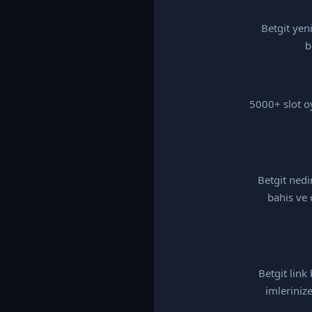
Betgit yen
b
5000+ slot oy
Betgit nedi
bahis ve 
Betgit link
imlerinize