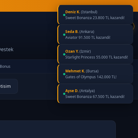
1988
kisi online
Destek
 Bonus
etisim