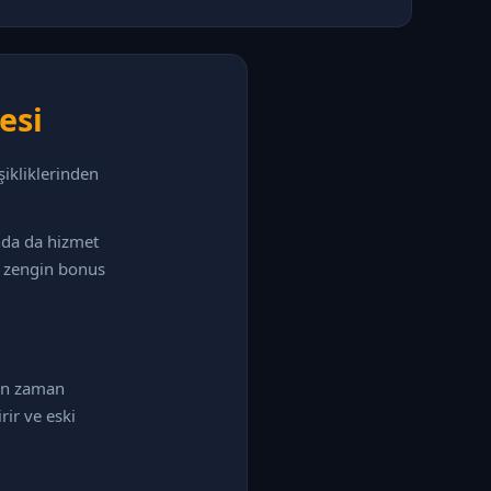
esi
ikliklerinden
ında da hizmet
e zengin bonus
man zaman
rir ve eski