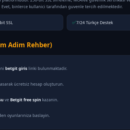
Evet, binlerce kullanici tarafından guvenle tercih edilmektedir.
✅
bit SSL
7/24 Türkçe Destek
Adim Adim Rehber)
eni
betgit giris
linki bulunmaktadir.
sarak ücretsiz hesap oluşturun.
su
ve
Betgit free spin
kazanin.
en oyunlarıniza baslayin.