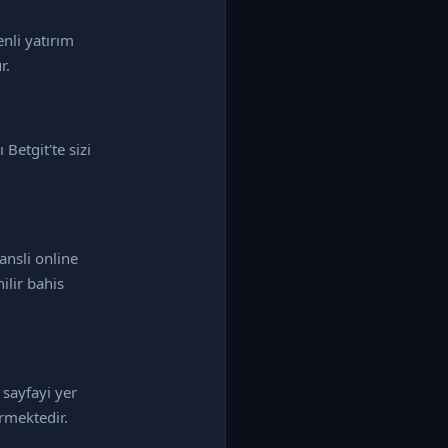
nli yatırım
r.
Betgit'te sizi
ansli online
ilir bahis
 sayfayi yer
ermektedir.