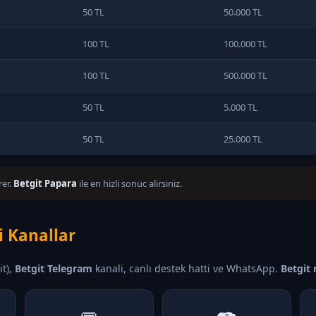
50 TL
50.000 TL
100 TL
100.000 TL
100 TL
500.000 TL
50 TL
5.000 TL
50 TL
25.000 TL
rer.
Betgit Papara
ile en hizli sonuc alirsiniz.
i Kanallar
t),
Betgit Telegram
kanali, canlı destek hatti ve WhatsApp.
Betgit 