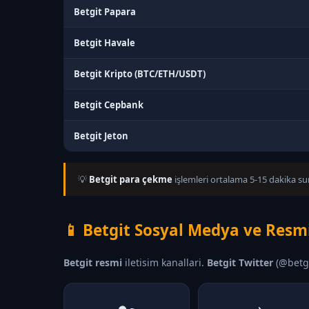
Betgit Papara
Betgit Havale
Betgit Kripto (BTC/ETH/USDT)
Betgit Cepbank
Betgit Jeton
💡
Betgit para çekme
işlemleri ortalama 5-15 dakika su
📱 Betgit Sosyal Medya ve Resm
Betgit resmi
iletisim kanallari.
Betgit Twitter
(@betgi