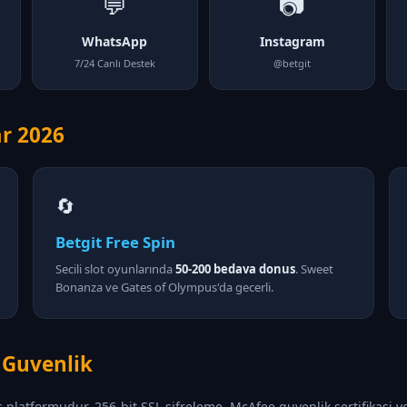
💬
📷
WhatsApp
Instagram
7/24 Canlı Destek
@betgit
r 2026
🔄
Betgit Free Spin
Secili slot oyunlarında
50-200 bedava donus
. Sweet
Bonanza ve Gates of Olympus'da gecerli.
e Guvenlik
s platformudur. 256-bit SSL sifreleme, McAfee guvenlik sertifikasi 