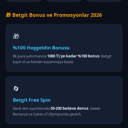
🎁 Betgit Bonus ve Promosyonlar 2026
🎁
%100 Hoşgeldin Bonusu
Ilk para yatırmaniza
1000 TL'ye kadar %100 bonus
. Betgit
kayit ol ve hemen kazanmaya basla.
🔄
Betgit Free Spin
Secili slot oyunlarında
50-200 bedava donus
. Sweet
Bonanza ve Gates of Olympus'da gecerli.