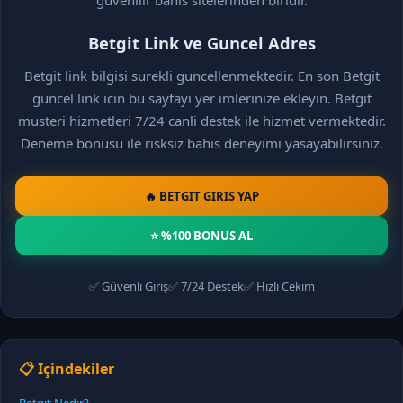
guvenilir bahis sitelerinden biridir.
Betgit Link ve Guncel Adres
Betgit link bilgisi surekli guncellenmektedir. En son Betgit
guncel link icin bu sayfayi yer imlerinize ekleyin. Betgit
musteri hizmetleri 7/24 canli destek ile hizmet vermektedir.
Deneme bonusu ile risksiz bahis deneyimi yasayabilirsiniz.
🔥 BETGIT GIRIS YAP
⭐ %100 BONUS AL
✅ Güvenli Giriş
✅ 7/24 Destek
✅ Hizli Cekim
📋 Içindekiler