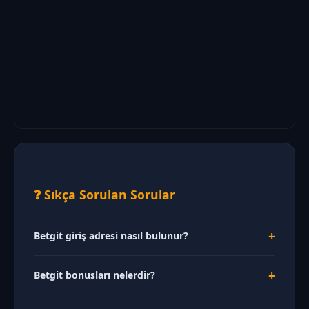
❓ Sıkça Sorulan Sorular
Betgit giriş adresi nasıl bulunur?
Betgit bonusları nelerdir?