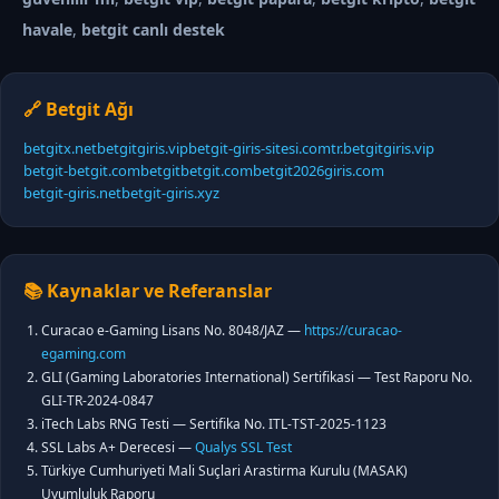
havale
,
betgit canlı destek
🔗 Betgit Ağı
betgitx.net
betgitgiris.vip
betgit-giris-sitesi.com
tr.betgitgiris.vip
betgit-betgit.com
betgitbetgit.com
betgit2026giris.com
betgit-giris.net
betgit-giris.xyz
📚 Kaynaklar ve Referanslar
Curacao e-Gaming Lisans No. 8048/JAZ —
https://curacao-
egaming.com
GLI (Gaming Laboratories International) Sertifikasi — Test Raporu No.
GLI-TR-2024-0847
iTech Labs RNG Testi — Sertifika No. ITL-TST-2025-1123
SSL Labs A+ Derecesi —
Qualys SSL Test
Türkiye Cumhuriyeti Mali Suçlari Arastirma Kurulu (MASAK)
Uyumluluk Raporu