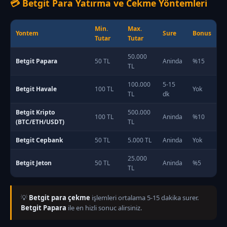
💳 Betgit Para Yatırma ve Cekme Yöntemleri
Min.
Max.
Yontem
Sure
Bonus
Tutar
Tutar
50.000
Betgit Papara
50 TL
Aninda
%15
TL
100.000
5-15
Betgit Havale
100 TL
Yok
TL
dk
Betgit Kripto
500.000
100 TL
Aninda
%10
(BTC/ETH/USDT)
TL
Betgit Cepbank
50 TL
5.000 TL
Aninda
Yok
25.000
Betgit Jeton
50 TL
Aninda
%5
TL
💡
Betgit para çekme
işlemleri ortalama 5-15 dakika surer.
Betgit Papara
ile en hizli sonuc alirsiniz.