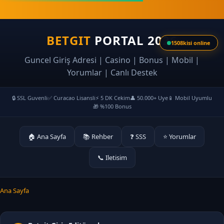
BETGIT
PORTAL 2026
1508
kisi online
Guncel Giriş Adresi | Casino | Bonus | Mobil |
Yorumlar | Canlı Destek
🔒 SSL Guvenli
✅ Curacao Lisansli
⚡ 5 DK Cekim
👤 50.000+ Uye
📱 Mobil Uyumlu
🎁 %100 Bonus
🏠 Ana Sayfa
📚 Rehber
❓ SSS
⭐ Yorumlar
📞 Iletisim
Ana Sayfa