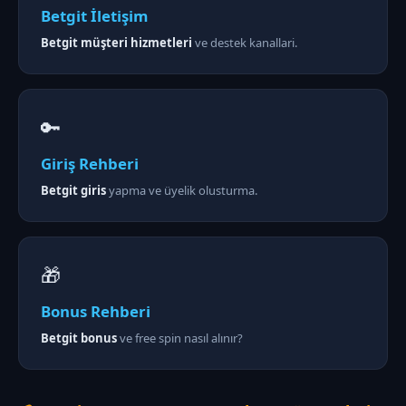
Betgit İletişim
Betgit müşteri hizmetleri
ve destek kanallari.
🔑
Giriş Rehberi
Betgit giris
yapma ve üyelik olusturma.
🎁
Bonus Rehberi
Betgit bonus
ve free spin nasıl alınır?