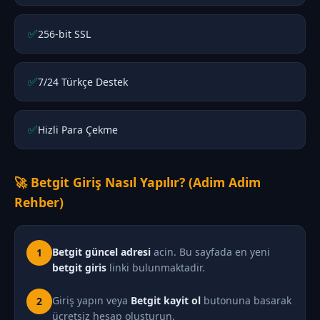
✅
256-bit SSL
✅
7/24 Türkçe Destek
✅
Hizli Para Çekme
🚀 Betgit Giriş Nasıl Yapılır? (Adim Adim
Rehber)
Betgit güncel adresi
acin. Bu sayfada en yeni
1
betgit giris
linki bulunmaktadir.
Giriş yapın veya
Betgit kayit ol
butonuna basarak
2
ücretsiz hesap oluşturun.