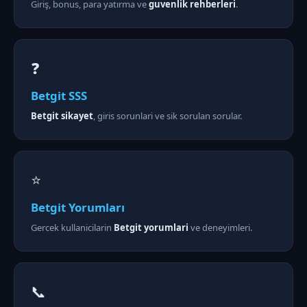
Giriş, bonus, para yatırma ve
guvenlik rehberleri
.
❓
Betgit SSS
Betgit sikayet
, giris sorunlari ve sik sorulan sorular.
⭐
Betgit Yorumları
Gercek kullanicilarin
Betgit yorumlari
ve deneyimleri.
📞