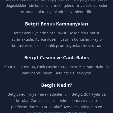
degisikliklerinde kullanıcılarını bilgilendirir ve eski adresler
otomatik olarak yeni adrese yönlendirilir.
Betgit Bonus Kampanyaları
Betgit yeni üyelerine özel %200 Hoşgeldin Bonusu
sunmaktadır. Ayrıca düzenli yatırım bonusları, kayip
bonusları ve özel etkinlik promosyonları mevcuttur.
Betgit Casino ve Canlı Bahis
5000+ slot oyunu, canlı casino masaları ve 50+ spor dalında
canlı bahis imkanı Betgit'te sizi bekliyor.
Betgit Nedir?
Betgit nedir diye merak edenler icin: Betgit, 2014 yilinda
kurulan Curacao lisansli online bahis ve casino
platformudur. 500.000+ aktif uyesi ile Turkiye nin en