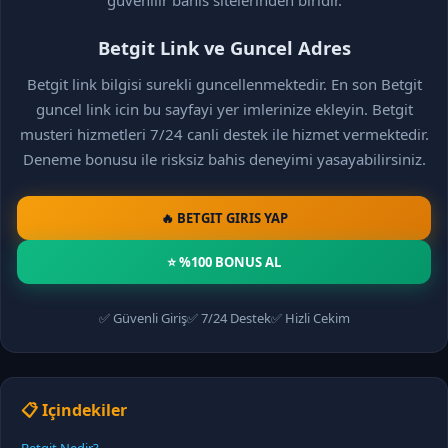
guvenilir bahis sitelerinden biridir.
Betgit Link ve Guncel Adres
Betgit link bilgisi surekli guncellenmektedir. En son Betgit
guncel link icin bu sayfayi yer imlerinize ekleyin. Betgit
musteri hizmetleri 7/24 canli destek ile hizmet vermektedir.
Deneme bonusu ile risksiz bahis deneyimi yasayabilirsiniz.
🔥 BETGIT GIRIS YAP
⭐ %100 BONUS AL
✅ Güvenli Giriş
✅ 7/24 Destek
✅ Hizli Cekim
📋 Içindekiler