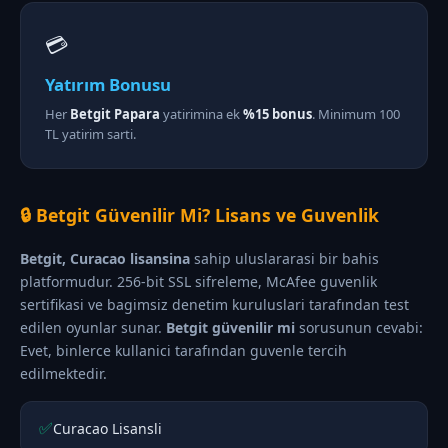
💳
Yatırım Bonusu
Her
Betgit Papara
yatirimina ek
%15 bonus
. Minimum 100
TL yatirim sarti.
🔒 Betgit Güvenilir Mi? Lisans ve Guvenlik
Betgit, Curacao lisansina
sahip uluslararasi bir bahis
platformudur. 256-bit SSL sifreleme, McAfee guvenlik
sertifikasi ve bagimsiz denetim kuruluslari tarafından test
edilen oyunlar sunar.
Betgit güvenilir mi
sorusunun cevabi:
Evet, binlerce kullanici tarafından guvenle tercih
edilmektedir.
✅
Curacao Lisansli