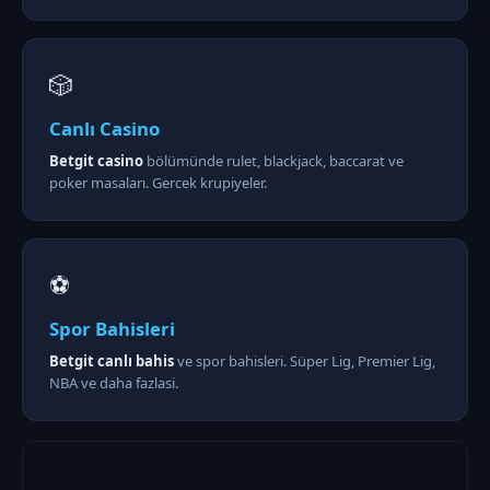
🎲
Canlı Casino
Betgit casino
bölümünde rulet, blackjack, baccarat ve
poker masaları. Gercek krupiyeler.
⚽
Spor Bahisleri
Betgit canlı bahis
ve spor bahisleri. Süper Lig, Premier Lig,
NBA ve daha fazlasi.