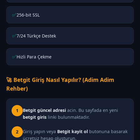
✅
256-bit SSL
✅
7/24 Türkçe Destek
✅
Hizli Para Çekme
🚀 Betgit Giriş Nasıl Yapılır? (Adim Adim
Rehber)
Betgit güncel adresi
acin. Bu sayfada en yeni
1
betgit giris
linki bulunmaktadir.
Giriş yapın veya
Betgit kayit ol
butonuna basarak
2
ücretsiz hesap oluşturun.