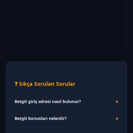
❓ Sıkça Sorulan Sorular
Betgit giriş adresi nasıl bulunur?
Betgit bonusları nelerdir?