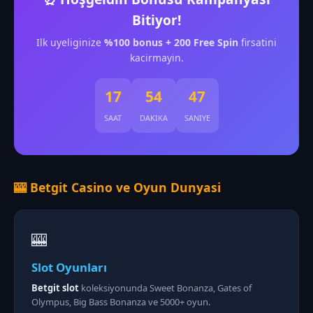
Bitiyor!
Ilk uyeliginize
%100 bonus + 200 Free Spin
firsatini
kacirmayin.
17
54
47
SAAT
DAKIKA
SANIYE
🎰 Betgit Casino ve Oyun Dunyasi
🎰
Slot Oyunları
Betgit slot
koleksiyonunda Sweet Bonanza, Gates of
Olympus, Big Bass Bonanza ve 5000+ oyun.