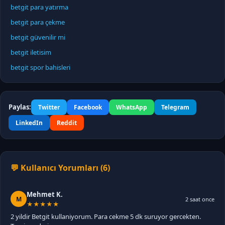
betgit para yatırma
betgit para çekme
betgit güvenilir mi
betgit iletisim
betgit spor bahisleri
Paylas:
Twitter
Facebook
WhatsApp
Telegram
LinkedIn
Reddit
💬 Kullanıcı Yorumları (6)
Mehmet K.
M
2 saat once
★★★★★
2 yildir Betgit kullaniyorum. Para cekme 5 dk suruyor gercekten.