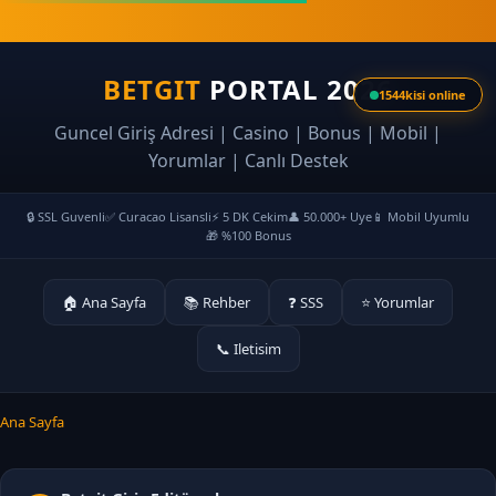
BETGIT
PORTAL 2026
1544
kisi online
Guncel Giriş Adresi | Casino | Bonus | Mobil |
Yorumlar | Canlı Destek
🔒 SSL Guvenli
✅ Curacao Lisansli
⚡ 5 DK Cekim
👤 50.000+ Uye
📱 Mobil Uyumlu
🎁 %100 Bonus
🏠 Ana Sayfa
📚 Rehber
❓ SSS
⭐ Yorumlar
📞 Iletisim
Ana Sayfa