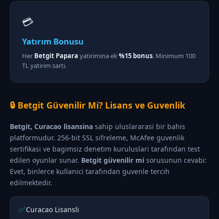
💳
Yatırım Bonusu
Her
Betgit Papara
yatirimina ek
%15 bonus
. Minimum 100
TL yatirim sarti.
🔒 Betgit Güvenilir Mi? Lisans ve Guvenlik
Betgit, Curacao lisansina
sahip uluslararasi bir bahis
platformudur. 256-bit SSL sifreleme, McAfee guvenlik
sertifikasi ve bagimsiz denetim kuruluslari tarafından test
edilen oyunlar sunar.
Betgit güvenilir mi
sorusunun cevabi:
Evet, binlerce kullanici tarafından guvenle tercih
edilmektedir.
✅
Curacao Lisansli