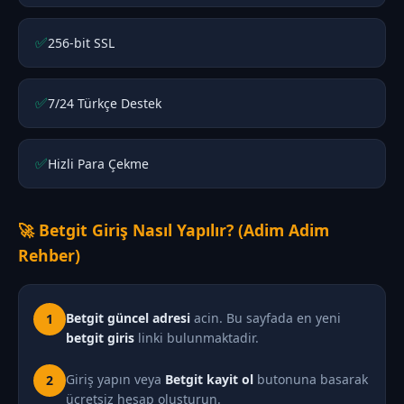
✅
256-bit SSL
✅
7/24 Türkçe Destek
✅
Hizli Para Çekme
🚀 Betgit Giriş Nasıl Yapılır? (Adim Adim
Rehber)
Betgit güncel adresi
acin. Bu sayfada en yeni
1
betgit giris
linki bulunmaktadir.
Giriş yapın veya
Betgit kayit ol
butonuna basarak
2
ücretsiz hesap oluşturun.