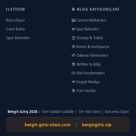
ILETISIM
📝 BLOG KATEGORILERI
Bize Ulaşın
🎰 Casino Rehberleri
Canlı Bahis
⚽ Spor Bahisleri
Spor Bahisleri
🏆 Strateji & Taktik
🎁 Bonus & Kampanya
💳 Ödeme Yöntemleri
📚 Rehber & Bilgi
🎲 Slot İncelemeleri
📢 Sosyal Medya
📚 Tüm Yazılar
Betgit Giriş 2026
| Tum haklari saklidir | 18+ Yas Siniri | Sorumlu Oyun
betgit-giris-sitesi.com
betgitgiris.vip
|