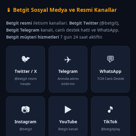
📱 Betgit Sosyal Medya ve Resmi Kanallar
Betgit resmi
iletisim kanallari.
Betgit Twitter
(@betgit),
Betgit Telegram
kanali, canlı destek hatti ve WhatsApp.
Betgit müşteri hizmetleri
7 gun 24 saat aktiftir.
🐦
✈️
💬
Twitter / X
Telegram
WhatsApp
@betgit resmi
Aninda adres
7/24 Canlı Destek
hesabı
bildirimi
📷
▶️
🎵
Instagram
YouTube
TikTok
@betgit
Betgit kanali
@betgitplay