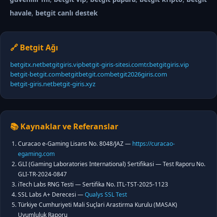
havale
,
betgit canlı destek
🔗 Betgit Ağı
betgitx.net
betgitgiris.vip
betgit-giris-sitesi.com
tr.betgitgiris.vip
betgit-betgit.com
betgitbetgit.com
betgit2026giris.com
betgit-giris.net
betgit-giris.xyz
📚 Kaynaklar ve Referanslar
Curacao e-Gaming Lisans No. 8048/JAZ —
https://curacao-
egaming.com
GLI (Gaming Laboratories International) Sertifikasi — Test Raporu No.
GLI-TR-2024-0847
iTech Labs RNG Testi — Sertifika No. ITL-TST-2025-1123
SSL Labs A+ Derecesi —
Qualys SSL Test
Türkiye Cumhuriyeti Mali Suçlari Arastirma Kurulu (MASAK)
Uyumluluk Raporu