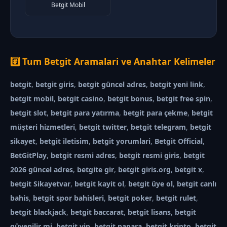
Betgit Mobil
#️⃣ Tum Betgit Aramalari ve Anahtar Kelimeler
betgit
,
betgit giris
,
betgit güncel adres
,
betgit yeni link
,
betgit mobil
,
betgit casino
,
betgit bonus
,
betgit free spin
,
betgit slot
,
betgit para yatırma
,
betgit para çekme
,
betgit
müşteri hizmetleri
,
betgit twitter
,
betgit telegram
,
betgit
sikayet
,
betgit iletisim
,
betgit yorumlari
,
Betgit Official
,
BetGitPlay
,
betgit resmi adres
,
betgit resmi giris
,
betgit
2026 güncel adres
,
betgite gir
,
betgit giris.org
,
betgit x
,
betgit Sikayetvar
,
betgit kayit ol
,
betgit üye ol
,
betgit canlı
bahis
,
betgit spor bahisleri
,
betgit poker
,
betgit rulet
,
betgit blackjack
,
betgit baccarat
,
betgit lisans
,
betgit
güvenilir mi
,
betgit vip
,
betgit papara
,
betgit kripto
,
betgit