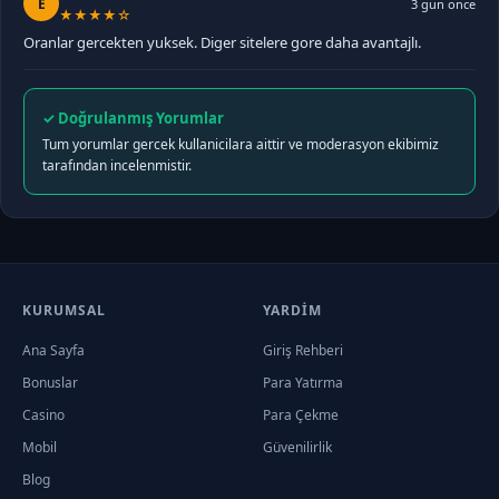
E
3 gun once
★★★★☆
Oranlar gercekten yuksek. Diger sitelere gore daha avantajlı.
✓ Doğrulanmış Yorumlar
Tum yorumlar gercek kullanicilara aittir ve moderasyon ekibimiz
tarafından incelenmistir.
KURUMSAL
YARDIM
Ana Sayfa
Giriş Rehberi
Bonuslar
Para Yatırma
Casino
Para Çekme
Mobil
Güvenilirlik
Blog