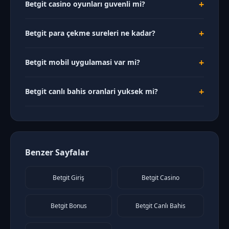
Betgit casino oyunları guvenli mi?
Betgit para çekme sureleri ne kadar?
Betgit mobil uygulamasi var mi?
Betgit canlı bahis oranlari yuksek mi?
Benzer Sayfalar
Betgit Giriş
Betgit Casino
Betgit Bonus
Betgit Canlı Bahis