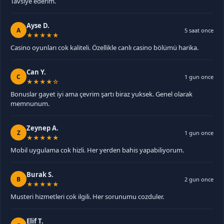
Tavsiye ederim.
Ayse D.
A
5 saat once
★★★★★
Casino oyunları cok kaliteli. Özellikle canlı casino bölümü harika.
Can Y.
C
1 gun once
★★★★☆
Bonuslar gayet iyi ama çevrim şartı biraz yuksek. Genel olarak
memnunum.
Zeynep A.
Z
1 gun once
★★★★★
Mobil uygulama cok hizli. Her yerden bahis yapabiliyorum.
Burak S.
B
2 gun once
★★★★★
Musteri hizmetleri cok ilgili. Her sorunumu cozduler.
Elif T.