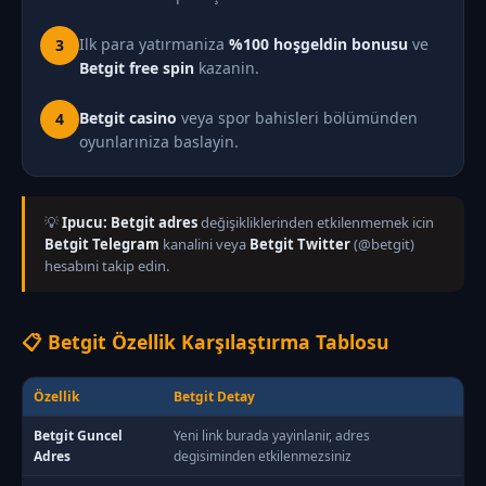
Ilk para yatırmaniza
%100 hoşgeldin bonusu
ve
3
Betgit free spin
kazanin.
Betgit casino
veya spor bahisleri bölümünden
4
oyunlarıniza baslayin.
💡
Ipucu:
Betgit adres
değişikliklerinden etkilenmemek icin
Betgit Telegram
kanalini veya
Betgit Twitter
(@betgit)
hesabıni takip edin.
📋 Betgit Özellik Karşılaştırma Tablosu
Özellik
Betgit Detay
Betgit Guncel
Yeni link burada yayinlanir, adres
Adres
degisiminden etkilenmezsiniz