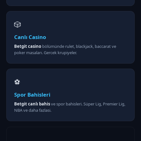
🎲
Canlı Casino
Betgit casino
bölümünde rulet, blackjack, baccarat ve
poker masaları. Gercek krupiyeler.
⚽
Spor Bahisleri
Betgit canlı bahis
ve spor bahisleri. Süper Lig, Premier Lig,
NBA ve daha fazlasi.