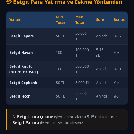
💳 Betgit Para Yatırma ve Cekme Yöntemleri
Min.
Max.
Yontem
Sure
Bonus
Tutar
Tutar
50.000
Betgit Papara
50 TL
Aninda
%15
TL
100.000
5-15
Betgit Havale
100 TL
Yok
TL
dk
Betgit Kripto
500.000
100 TL
Aninda
%10
(BTC/ETH/USDT)
TL
Betgit Cepbank
50 TL
5.000 TL
Aninda
Yok
25.000
Betgit Jeton
50 TL
Aninda
%5
TL
💡
Betgit para çekme
işlemleri ortalama 5-15 dakika surer.
Betgit Papara
ile en hizli sonuc alirsiniz.