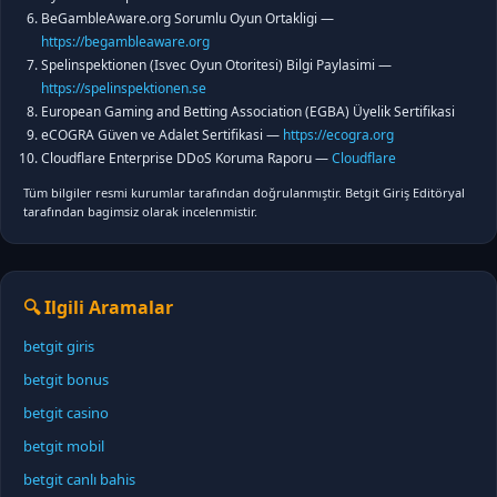
BeGambleAware.org Sorumlu Oyun Ortakligi —
https://begambleaware.org
Spelinspektionen (Isvec Oyun Otoritesi) Bilgi Paylasimi —
https://spelinspektionen.se
European Gaming and Betting Association (EGBA) Üyelik Sertifikasi
eCOGRA Güven ve Adalet Sertifikasi —
https://ecogra.org
Cloudflare Enterprise DDoS Koruma Raporu —
Cloudflare
Tüm bilgiler resmi kurumlar tarafından doğrulanmıştir. Betgit Giriş Editöryal
tarafından bagimsiz olarak incelenmistir.
🔍 Ilgili Aramalar
betgit giris
betgit bonus
betgit casino
betgit mobil
betgit canlı bahis