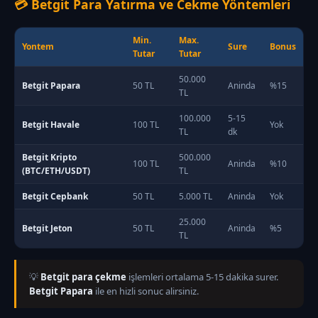
💳 Betgit Para Yatırma ve Cekme Yöntemleri
Min.
Max.
Yontem
Sure
Bonus
Tutar
Tutar
50.000
Betgit Papara
50 TL
Aninda
%15
TL
100.000
5-15
Betgit Havale
100 TL
Yok
TL
dk
Betgit Kripto
500.000
100 TL
Aninda
%10
(BTC/ETH/USDT)
TL
Betgit Cepbank
50 TL
5.000 TL
Aninda
Yok
25.000
Betgit Jeton
50 TL
Aninda
%5
TL
💡
Betgit para çekme
işlemleri ortalama 5-15 dakika surer.
Betgit Papara
ile en hizli sonuc alirsiniz.