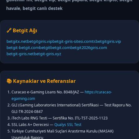
havale
,
betgit canlı destek
🔗 Betgit Ağı
betgitx.net
betgitgiris.vip
betgit-giris-sitesi.com
tr.betgitgiris.vip
betgit-betgit.com
betgitbetgit.com
betgit2026giris.com
betgit-giris.net
betgit-giris.xyz
📚 Kaynaklar ve Referanslar
Curacao e-Gaming Lisans No. 8048/JAZ —
https://curacao-
egaming.com
GLI (Gaming Laboratories International) Sertifikasi — Test Raporu No.
GLI-TR-2024-0847
iTech Labs RNG Testi — Sertifika No. ITL-TST-2025-1123
SSL Labs A+ Derecesi —
Qualys SSL Test
Türkiye Cumhuriyeti Mali Suçlari Arastirma Kurulu (MASAK)
Uyumluluk Raporu