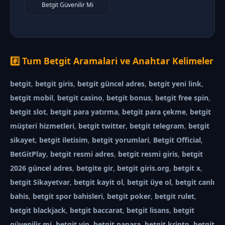
Betgit Güvenilir Mi
#️⃣ Tum Betgit Aramalari ve Anahtar Kelimeler
betgit
,
betgit giris
,
betgit güncel adres
,
betgit yeni link
,
betgit mobil
,
betgit casino
,
betgit bonus
,
betgit free spin
,
betgit slot
,
betgit para yatırma
,
betgit para çekme
,
betgit
müşteri hizmetleri
,
betgit twitter
,
betgit telegram
,
betgit
sikayet
,
betgit iletisim
,
betgit yorumlari
,
Betgit Official
,
BetGitPlay
,
betgit resmi adres
,
betgit resmi giris
,
betgit
2026 güncel adres
,
betgite gir
,
betgit giris.org
,
betgit x
,
betgit Sikayetvar
,
betgit kayit ol
,
betgit üye ol
,
betgit canlı
bahis
,
betgit spor bahisleri
,
betgit poker
,
betgit rulet
,
betgit blackjack
,
betgit baccarat
,
betgit lisans
,
betgit
güvenilir mi
,
betgit vip
,
betgit papara
,
betgit kripto
,
betgit