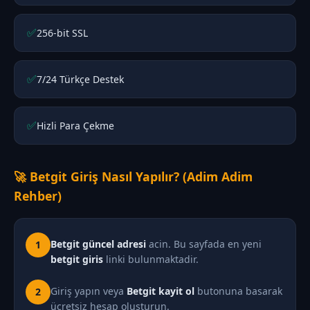
✅
256-bit SSL
✅
7/24 Türkçe Destek
✅
Hizli Para Çekme
🚀 Betgit Giriş Nasıl Yapılır? (Adim Adim
Rehber)
Betgit güncel adresi
acin. Bu sayfada en yeni
1
betgit giris
linki bulunmaktadir.
Giriş yapın veya
Betgit kayit ol
butonuna basarak
2
ücretsiz hesap oluşturun.