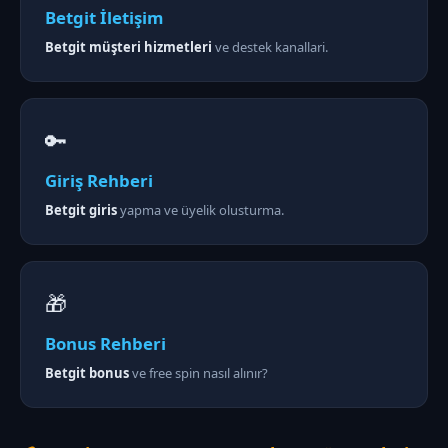
Betgit İletişim
Betgit müşteri hizmetleri
ve destek kanallari.
🔑
Giriş Rehberi
Betgit giris
yapma ve üyelik olusturma.
🎁
Bonus Rehberi
Betgit bonus
ve free spin nasıl alınır?