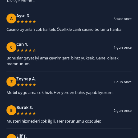
Tavsiye ederim.
Ayse D.
A
5 saat once
★★★★★
Casino oyunları cok kaliteli. Özellikle canlı casino bölümü harika.
Can Y.
C
1 gun once
★★★★☆
Bonuslar gayet iyi ama çevrim şartı biraz yuksek. Genel olarak
memnunum.
Zeynep A.
Z
1 gun once
★★★★★
Mobil uygulama cok hizli. Her yerden bahis yapabiliyorum.
Burak S.
B
2 gun once
★★★★★
Musteri hizmetleri cok ilgili. Her sorunumu cozduler.
Elif T.