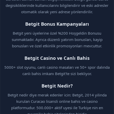
degisikliklerinde kullanıcılarını bilgilendirir ve eski adresler
otomatik olarak yeni adrese yönlendirilir.
Betgit Bonus Kampanyaları
Betgit yeni üyelerine özel %200 Hoşgeldin Bonusu
sunmaktadır. Ayrıca düzenli yatırım bonusları, kayip
bonusları ve özel etkinlik promosyonları mevcuttur.
Betgit Casino ve Canlı Bahis
5000+ slot oyunu, canlı casino masaları ve 50+ spor dalında
canlı bahis imkanı Betgit'te sizi bekliyor.
Betgit Nedir?
Betgit nedir diye merak edenler icin: Betgit, 2014 yilinda
kurulan Curacao lisansli online bahis ve casino
platformudur. 500.000+ aktif uyesi ile Turkiye nin en