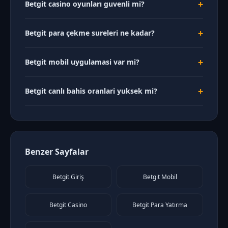
Betgit casino oyunları guvenli mi?
Betgit para çekme sureleri ne kadar?
Betgit mobil uygulamasi var mi?
Betgit canlı bahis oranlari yuksek mi?
Benzer Sayfalar
Betgit Giriş
Betgit Mobil
Betgit Casino
Betgit Para Yatırma