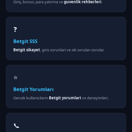
Giriş, bonus, para yatırma ve
guvenlik rehberleri
.
❓
Betgit SSS
Betgit sikayet
, giris sorunlari ve sik sorulan sorular.
⭐
Betgit Yorumları
Gercek kullanicilarin
Betgit yorumlari
ve deneyimleri.
📞