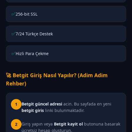
✅
256-bit SSL
✅
7/24 Türkçe Destek
✅
Hizli Para Çekme
🚀 Betgit Giriş Nasıl Yapılır? (Adim Adim
Rehber)
Betgit güncel adresi
acin. Bu sayfada en yeni
1
betgit giris
linki bulunmaktadir.
Giriş yapın veya
Betgit kayit ol
butonuna basarak
2
ücretsiz hesap oluşturun.