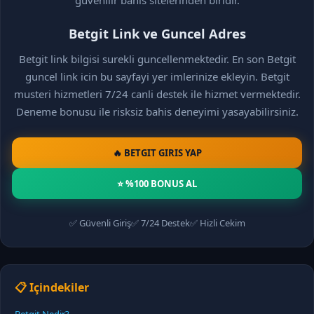
guvenilir bahis sitelerinden biridir.
Betgit Link ve Guncel Adres
Betgit link bilgisi surekli guncellenmektedir. En son Betgit
guncel link icin bu sayfayi yer imlerinize ekleyin. Betgit
musteri hizmetleri 7/24 canli destek ile hizmet vermektedir.
Deneme bonusu ile risksiz bahis deneyimi yasayabilirsiniz.
🔥 BETGIT GIRIS YAP
⭐ %100 BONUS AL
✅ Güvenli Giriş
✅ 7/24 Destek
✅ Hizli Cekim
📋 Içindekiler