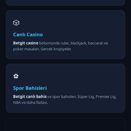
🎲
Canlı Casino
Betgit casino
bölümünde rulet, blackjack, baccarat ve
poker masaları. Gercek krupiyeler.
⚽
Spor Bahisleri
Betgit canlı bahis
ve spor bahisleri. Süper Lig, Premier Lig,
NBA ve daha fazlasi.