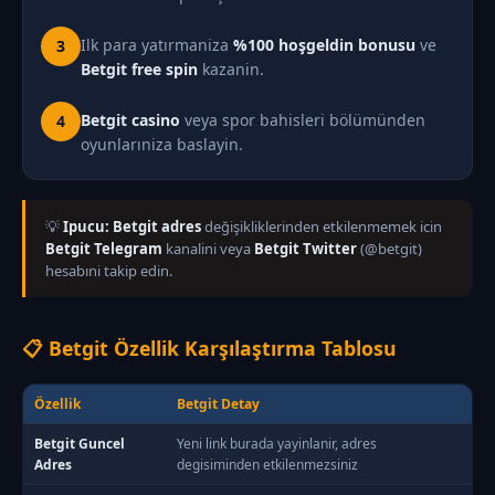
Ilk para yatırmaniza
%100 hoşgeldin bonusu
ve
3
Betgit free spin
kazanin.
Betgit casino
veya spor bahisleri bölümünden
4
oyunlarıniza baslayin.
💡
Ipucu:
Betgit adres
değişikliklerinden etkilenmemek icin
Betgit Telegram
kanalini veya
Betgit Twitter
(@betgit)
hesabıni takip edin.
📋 Betgit Özellik Karşılaştırma Tablosu
Özellik
Betgit Detay
Betgit Guncel
Yeni link burada yayinlanir, adres
Adres
degisiminden etkilenmezsiniz