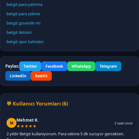
betgit para yatırma
betgit para çekme
betgit güvenilir mi
betgit iletisim
betgit spor bahisleri
Paylas:
Twitter
Facebook
WhatsApp
Telegram
LinkedIn
Reddit
💬 Kullanıcı Yorumları (6)
Mehmet K.
M
2 saat once
★★★★★
2 yildir Betgit kullaniyorum. Para cekme 5 dk suruyor gercekten.