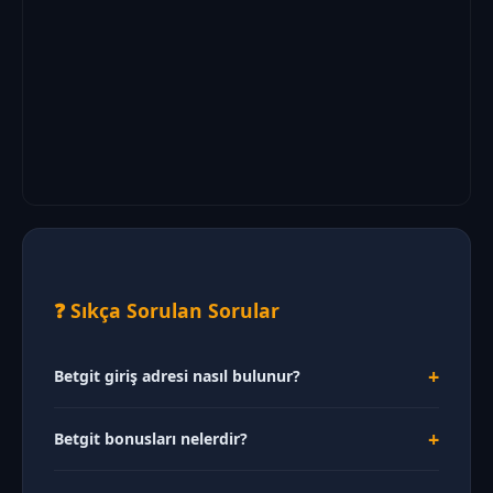
❓ Sıkça Sorulan Sorular
Betgit giriş adresi nasıl bulunur?
Betgit bonusları nelerdir?