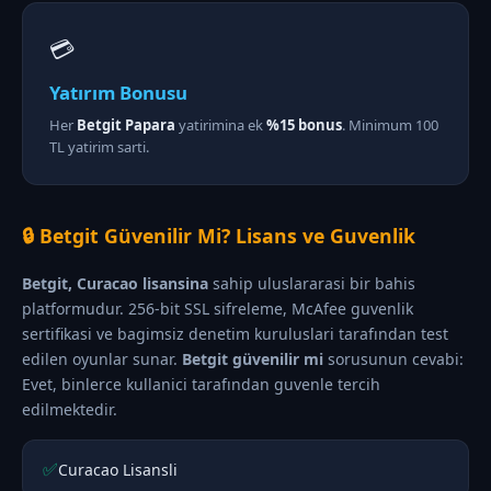
💳
Yatırım Bonusu
Her
Betgit Papara
yatirimina ek
%15 bonus
. Minimum 100
TL yatirim sarti.
🔒 Betgit Güvenilir Mi? Lisans ve Guvenlik
Betgit, Curacao lisansina
sahip uluslararasi bir bahis
platformudur. 256-bit SSL sifreleme, McAfee guvenlik
sertifikasi ve bagimsiz denetim kuruluslari tarafından test
edilen oyunlar sunar.
Betgit güvenilir mi
sorusunun cevabi:
Evet, binlerce kullanici tarafından guvenle tercih
edilmektedir.
✅
Curacao Lisansli