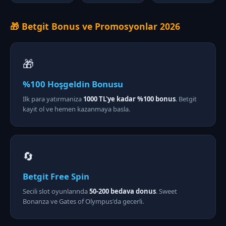
🎁 Betgit Bonus ve Promosyonlar 2026
🎁
%100 Hoşgeldin Bonusu
Ilk para yatırmaniza
1000 TL'ye kadar %100 bonus
. Betgit
kayit ol ve hemen kazanmaya basla.
🔄
Betgit Free Spin
Secili slot oyunlarında
50-200 bedava donus
. Sweet
Bonanza ve Gates of Olympus'da gecerli.