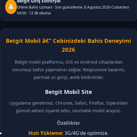
Betgit Giriş Editöryal
👤
Online Bahis Uzmanı · Son güncelleme: 8 Agustos 2026 Cumartesi
04:56 ·
12
dk okuma
Betgit Mobil â€” Cebinizdeki Bahis Deneyimi
2026
Betgit mobil platformu, iOS ve Android cihazlardan
sorunsuz bahis yapmanızı sağlar. Responsive tasarım,
parmak izi girişi, anlık bildirimler.
Betgit Mobil Site
Uygulama gerekmez. Chrome, Safari, Firefox, Opera'dan
güncel adresi ziyaret edin, otomatik mobil arayüz.
Özellikler
Hızlı Yükleme:
3G/4G'de optimize.