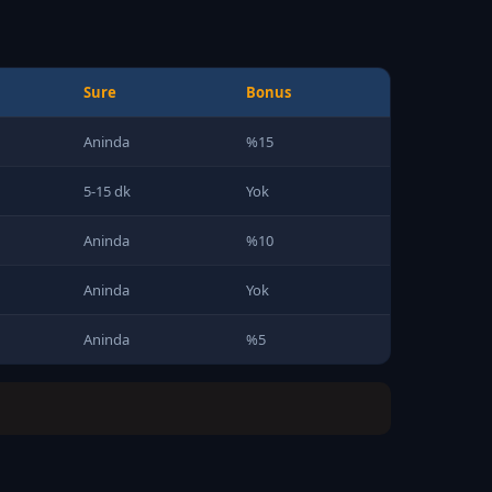
Sure
Bonus
Aninda
%15
5-15 dk
Yok
Aninda
%10
Aninda
Yok
Aninda
%5