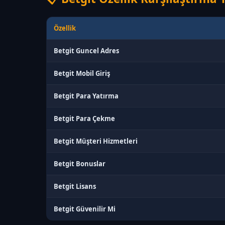
Özellik
Betgit Guncel Adres
Betgit Mobil Giriş
Betgit Para Yatırma
Betgit Para Çekme
Betgit Müşteri Hizmetleri
Betgit Bonuslar
Betgit Lisans
Betgit Güvenilir Mi