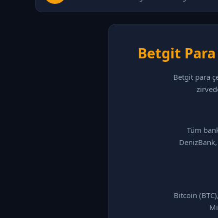
Betgit Para
Betgit para ç
zirved
Tüm banka
DenizBank,
Bitcoin (BTC)
Mi