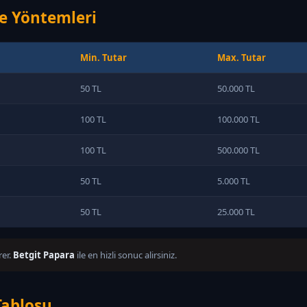
e Yöntemleri
Min. Tutar
Max. Tutar
50 TL
50.000 TL
100 TL
100.000 TL
100 TL
500.000 TL
50 TL
5.000 TL
50 TL
25.000 TL
rer.
Betgit Papara
ile en hizli sonuc alirsiniz.
Tablosu