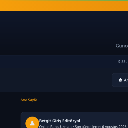
Gunce
🔒 SSL
🏠 A
Ana Sayfa
Betgit Giriş Editöryal
👤
Online Bahis Uzmanı · Son güncelleme: 6 Agustos 2026