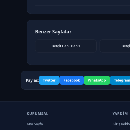
Benzer Sayfalar
Betgit Canlı Bahis
Betgi
Paylas:
Twitter
Facebook
WhatsApp
Telegra
KURUMSAL
YARDIM
Ana Sayfa
Giriş Rehb