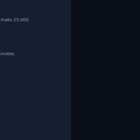
k maks 25.000
mitler.