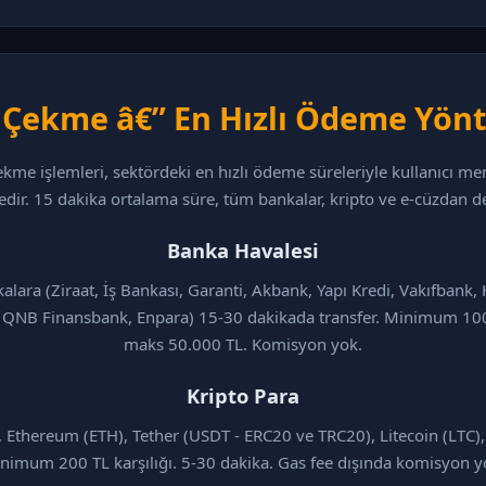
 Çekme â€” En Hızlı Ödeme Yön
ekme işlemleri, sektördeki en hızlı ödeme süreleriyle kullanıcı 
edir. 15 dakika ortalama süre, tüm bankalar, kripto ve e-cüzdan de
Banka Havalesi
lara (Ziraat, İş Bankası, Garanti, Akbank, Yapı Kredi, Vakıfbank,
 QNB Finansbank, Enpara) 15-30 dakikada transfer. Minimum 100
maks 50.000 TL. Komisyon yok.
Kripto Para
, Ethereum (ETH), Tether (USDT - ERC20 ve TRC20), Litecoin (LTC),
nimum 200 TL karşılığı. 5-30 dakika. Gas fee dışında komisyon y