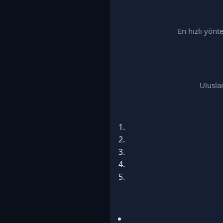
En hızlı yön
Ulusla